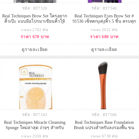
รหัส : RT7526
รหัส : RT7540
Real Techniques Brow Set ใครอยาก
Real Techniques Eyes Brow Set #
คิ้วเป๊ะ แบบมือโปรมาเขียนคิ้วให้
91536 เซ็ทตกแต่งคิ้ว 5 ชิ้น ครบทุก
ต้องลองนะคะ เซ็ท 5 เสต็ปไปสู่คิ้ว
อุปกรณ์งานคิ้วทั้งแหนบ กรรไกร
views 2702 คน
views 2022 คน
งามๆเพอร์เฟคที่ได้รูปด้วยเซ็ทคิ้วนี้
แปรงปัดขนคิ้ว และแปรงเขียนคิ้ว 2
ราคา 670 บาท
ราคา 680 บาท
เลย แปรงทุกชิ้นในเซ็ตที่จะช่วยให้
แบบในการลงสีคิ้วให้สวยคมเป็น
คุณแต่ง เติม และเขียนรูปคิ้วของคุณ
ธรรมชาติ มาพร้อมกระเป๋าเก็บพกพา
มาพร้อมกระเป๋าเก็บพกพาหรือใช้
ดูรายละเอียด
ดูรายละเอียด
เป็นที่ตากแปร
รหัส : RT7543
รหัส : RT7506
Real Techniques Miracle Cleansing
Real Techniques Base Foundation
Sponge ใหม่ล่าสุด ง่ายๆ สำหรับ
Brush แปรงสำหรับลงรองพื้น ขน
สาวๆที่กลัวว่าจะล่างหน้าไม่สะอาด
แปรงสังเคราะห์ดีไซน์หัวตัด
views 2030 คน
views 6738 คน
แนะนำตัวนี้เลยนะคะ หลังจากที่ลอง
สามารถลงรองพื้นได้เรียบเนียนยิ่ง