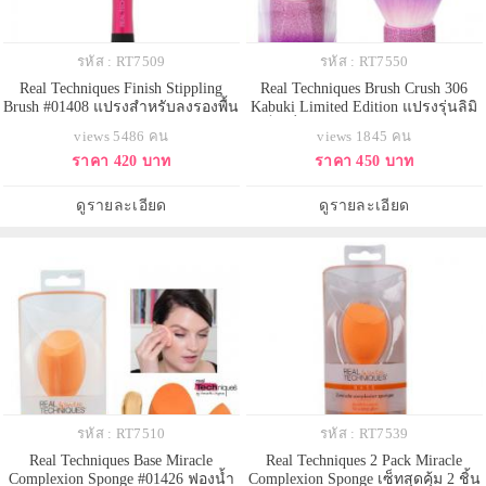
รหัส : RT7509
รหัส : RT7550
Real Techniques Finish Stippling
Real Techniques Brush Crush 306
Brush #01408 แปรงสำหรับลงรองพื้น
Kabuki Limited Edition แปรงรุ่นลิมิ
ได้อย่างเนียนเรียบ โดดเด่นด้วยขน
เต็ด ที่ทำออกมาพิเศษ ด้วยรูปทรง
views 5486 คน
views 1845 คน
แปรงสังเคราะห์ดีไซน์หัวตัดที่ช่วยให้
และสีสันที่น่ารักสะดุดตา ใช้ได้
ราคา 420 บาท
ราคา 450 บาท
เกลี่ยรองพื้นหรือแป้งให้เป็นเสมือน
อเนกประสงค์มากนะคะสาวๆ ไม่ว่า
ผิวของสาวๆ และยังสามารถเข้าถึง
จะใช้ลงแป้งฝุ่นทั่วหน้า ใช้ปัดแป้ง
ซอกมุมต่างๆบนใบหน้าได้อย่างทั่วถึง
ผสมรองพื้นเพื่อลุคที่บางเบาเป็น
ดูรายละเอียด
ดูรายละเอียด
ธรรมชาติ หรือกระทั่ง
รหัส : RT7510
รหัส : RT7539
Real Techniques Base Miracle
Real Techniques 2 Pack Miracle
Complexion Sponge #01426 ฟองน้ำ
Complexion Sponge เซ็ทสุดคุ้ม 2 ชิ้น