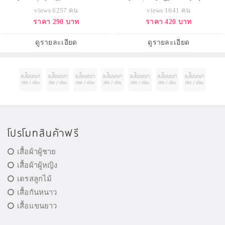
แต่งหน้าที่ขายดีที่สุดในอเมริกา!
ใน 1 แพ็คฟองน้ำรูปทรงไข่เอาไว้
views 6257 คน
views 1641 คน
ฟองน้ำไข่ที่เพิ่มด้านแบนเข้ามา ช่วย
เกลี่ยรองพื้น ฟองน้ำรูปทรงไข่สีส้ม
ราคา 290 บาท
ราคา 420 บาท
ในการปาดและเกลี่ยรองพื้นได้เรียบ
ปลายตัด ลักษณะแบนทำให้มี
เนียน เนื้อนุ่มละมุนผิว
คุณสมบัติพิเศษที่ฟองน้ำไข่อื่นๆไม่
สามารถทำได้ ด้านแบนสามารถนำ
ดูรายละเอียด
ดูรายละเอียด
ไปใช้ปาดรองพื้นและเกลี่ย ไ
โปรโมทสินค้าฟรี
เสื้อผ้าผู้ชาย
เสื้อผ้าผู้หญิง
เดรสลูกไม้
เสื้อกันหนาว
เสื้อแขนยาว