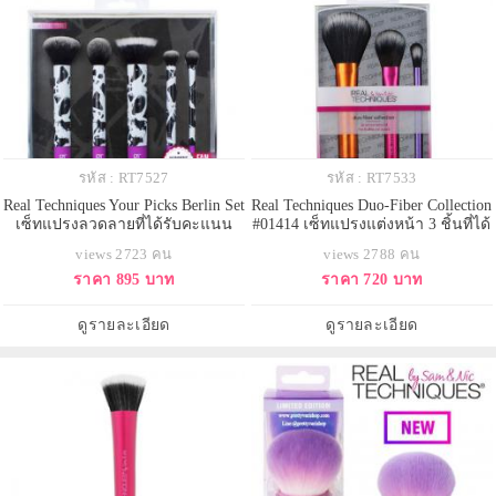
รหัส : RT7527
รหัส : RT7533
Real Techniques Your Picks Berlin Set
Real Techniques Duo-Fiber Collection
เซ็ทแปรงลวดลายที่ได้รับคะแนน
#01414 เซ็ทแปรงแต่งหน้า 3 ชิ้นที่ได้
นิยมอันดับ 1 ลายเบอร์ลินลายขาว
รับการออกแบบโดยช่างแต่งหน้ามือ
views 2723 คน
views 2788 คน
ดำ ประกอบด้วยแปรงแต่งหน้า 5 ชิ้น
อาชีพ ได้คัดสรรวัสดุที่มีคุณภาพ เข้า
ราคา 895 บาท
ราคา 720 บาท
ครบทุกการใช้ง่าย ขนแปรงนุ่ม ด้าม
กับดีไซน์ล้ำสมัย ทำให้ได้แปรงแต่ง
จับถนัดมือ
หน้าที่มีรูปลักษณ์สมบูรณ์แบบ ใช้
งานง่ายขึ้น ด้ามแปรงผลิตจากอลูมิ
ดูรายละเอียด
ดูรายละเอียด
เนียม น