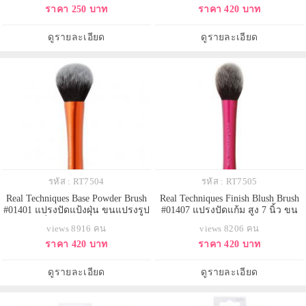
ราคา 250 บาท
ราคา 420 บาท
เองเนี่ย จะบอกว่า ช่วยลดสิวอุดตัน
ขึ้น เข้าถึงทุกพื้นที่บนใบหน้า ยก
และถนอมผิวหน้า ที่สำคัญไม่เปลือง
ระดับฝีมือให้เทียบเท่าผู้เชี่ยวชาญได้
โฟมล้างหน้าด้วยค่ะ ฟองน้ำทำความ
ด้วยตัวเอง
ดูรายละเอียด
ดูรายละเอียด
สะอาดผิวกาย Mira
รหัส : RT7504
รหัส : RT7505
Real Techniques Base Powder Brush
Real Techniques Finish Blush Brush
#01401 แปรงปัดแป้งฝุ่น ขนแปรงรูป
#01407 แปรงปัดแก้ม สูง 7 นิ้ว ขน
โดม นุ่มนิ่มเพลินหน้า แปรงขนาด
แปรงหนานุ่ม ปัดแก้มได้อย่างอ่อน
views 8916 คน
views 8206 คน
ใหญ่อลังการ ปัดได้ทั่วหน้าอย่าง
นุ่ม ไม่ระคายเคือง รูปทรงโค้งมน
ราคา 420 บาท
ราคา 420 บาท
รวดเร็ว มีด้ามจับยาวตั้งได้คะ
เข้ากับรูปหน้า ใช้ได้ทั้งปัดบลัชออน
สำหรับลงแป้งฝุ่น, mineral makeup,
และแรเงากรอบหน้าเพื่อเพิ่มมิติ
Bronzer
ดูรายละเอียด
ดูรายละเอียด