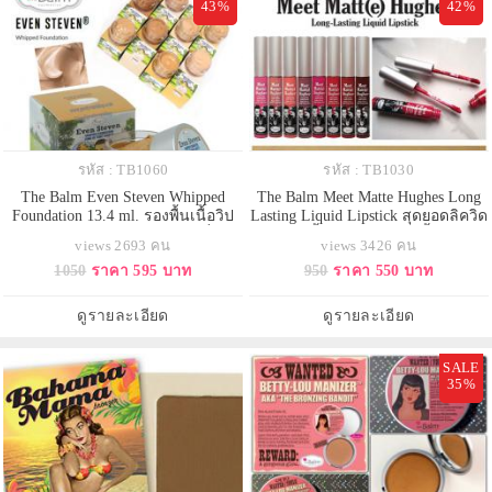
43%
42%
รหัส : TB1060
รหัส : TB1030
The Balm Even Steven Whipped
The Balm Meet Matte Hughes Long
Foundation 13.4 ml. รองพื้นเนื้อวิป
Lasting Liquid Lipstick สุดยอดลิควิด
สูตรใหม่ล่าสุดจาก The balmที่จะ
ลิปสติก เนื้อแมทท์ สีสวย เนื้อนุ่ม ติด
views 2693 คน
views 3426 คน
ทำให้คุณตกหลุมรักในสัมผัสที่นุ่มลื่น
ทนเพื่อความมั่นใจได้ยาวนานตลอด
1050
ราคา 595 บาท
950
ราคา 550 บาท
รองพื้นเนื้อมูส ให้สัมผัสนุ่ม บางเบา
ทั้งวัน กันน้ำ ติดทนสุดๆ ทาแล้วรู้สึก
เนื้อแมท ไม่เงามัน เหมาะกับอากาศ
ไม่หนักปากแถมรู้สึกเย็นปากจากส่วน
ร้อนอย่างบ้านเรา ไม่เหนียวเหนอะ
ผสมของเมนทอล มาพร้อมกลิ่นวานิล
ดูรายละเอียด
ดูรายละเอียด
เนื้อเนียน
ล
SALE
35%