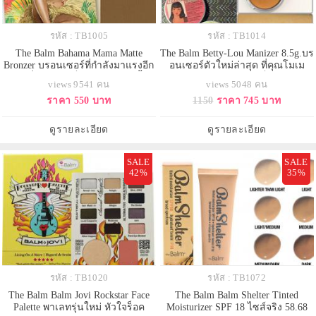
รหัส : TB1005
รหัส : TB1014
The Balm Bahama Mama Matte
The Balm Betty-Lou Manizer 8.5g.บร
Bronzer บรอนเซอร์ที่กำลังมาแรงอีก
อนเซอร์ตัวใหม่ล่าสุด ที่คุณโมเม
ตัวหนึ่งเพราะ เป็นบรอนเซอร์เนื้อ
เลือกใช้ สามารถใช้ปัดเป็นบลัชออน
views 9541 คน
views 5048 คน
แมทโปร่งแสง ยอดนิยม สร้างมิติให้
ได้ สำหรับคนที่ชอบแนวสีแทนยอด
ราคา 550 บาท
1150
ราคา 745 บาท
กับใบหน้าดูเรียว และให้จมูกคุณดู
นิยมกับการทำเฉดดิ้งให้หน้าเล็ก
โด่งมากขึ้นด้วย ยังสามารถแก้ไขจุด
เรียวและเพิ่มสันจมูกให้โด่งได้โดย
บกพร่องของรูปทรงบนใบหน้าอย่างดี
ไม่ต้องศัลยกรรมสีน้ำตาลวิ้งนิดๆ
ดูรายละเอียด
ดูรายละเอียด
เยี่ยม ทำให้การแต่งหน้
เพื่อให้ผิวดูสุขภาพดีย
SALE
SALE
42%
35%
รหัส : TB1020
รหัส : TB1072
The Balm Balm Jovi Rockstar Face
The Balm Balm Shelter Tinted
Palette พาเลทรุ่นใหม่ หัวใจร็อค
Moisturizer SPF 18 ไซส์จริง 58.68