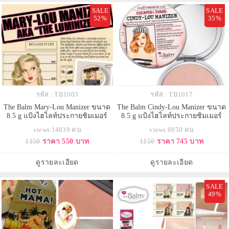
SALE
SALE
52%
35%
รหัส : TB1003
รหัส : TB1017
The Balm Mary-Lou Manizer ขนาด
The Balm Cindy-Lou Manizer ขนาด
8.5 g แป้งไฮไลท์ประกายชิมเมอร์
8.5 g แป้งไฮไลท์ประกายชิมเมอร์
ช่วยเพิ่มมิติให้แก่ใบหน้า ใช้ไล้สัน
สีชมพูพีช ให้ดูเงาๆสุขภาพดี ช่วย
views 14839 คน
views 6950 คน
จมูกให้แลดูคม หรือไล้หน้าผากและ
เพิ่มมิติให้แก่ใบหน้า ใช้ไล้สันจมูกให้
1150
ราคา 550 บาท
1150
ราคา 745 บาท
ปลายคางให้หน้าดูมีมิติ สามารถใช้
แลดูคม หรือไล้หน้าผากและปลาย
ไล้ช่วงแก้มด้านบนเพื่อให้ผิวหน้าดู
คางให้หน้าดูมีมิติ สามารถใช้ไล้ช่วง
dewy มากขึ้น สีแป้งเป็นธรรมชาติ
แก้มด้านบนเพื่อให้ผิวหน้าดู dewy
ดูรายละเอียด
ดูรายละเอียด
กลืนไปกับผิว อีกท
มากขึ้น สีแป้งเ
SALE
49%