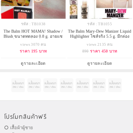
รหัส : TB1038
รหัส : TB1055
The Balm HOT MAMA! Shadow /
The Balm Mary-Dew Manizer Liquid
Blush ขนาดทดลอง 0.8 g. อายแช
Highlighter ไซส์จริง 5.5 g. มีกล่อง
โดว์ที่สุดแสนเซ็กส์ซี่ & บลัชออน
แมรี่ลู ไฮไลท์สีแชมเปญที่ฮอตและ
views 3070 คน
views 2135 คน
สวยจับใจ สีชมพูเหลือบพีช มาแบบ
ขึ้นแท่นเป็นอันดับหนึ่งในใจของ
ราคา 195 บาท
890
ราคา 450 บาท
สวยครบสูตร แอบมีไฮไลท์บางเบา
สาวๆมายาวนาน มาใหม่ในรูปแบบ
แต้มเบาๆเพิ่มความเย้ายวนให้ริม
ไฮไลท์เนื้อลิควิดบางเบาที่สามารถ
ฝีปากเมื่อมีแสงตกกระทบ ทุกสรรพ
ใช้งานได้แบบอเนกประสงค์
ดูรายละเอียด
ดูรายละเอียด
สิ่งรวมอยู่ในแพคเกจที่พร้อมพกพา
สามารถผสมกับมอยส์เจอไรเซอ
โปรโมทสินค้าฟรี
เสื้อผ้าผู้ชาย