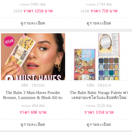
ประกอบด้วยอายชาโดว์ 12 โทนสี
ml. มอยเจอร์ไรเซอร์กันแดด ผสม
views 5981 คน
views 1794 คน
ไฮไลท์ บรัชออนสีพีช หวานนิด ๆ
รองพื้น เนื้อบางเบา สำหรับคนที่ไม่
2150
ราคา 1250 บาท
1150
ราคา 750 บาท
เปรี้ยวหน่อย ๆ ความมหัศจรรย์
ชอบรองพื้นหนาๆ แต่ต้องการความ
มากกว่านั้น ลิปเนื้อครีม 2 โทนสีสุด
เรียบเนียนของผิวไม่อุดตัน ช่วยให้ผิว
ชิค Milly และ Vanilla ปรับลุคให้สวย
หน้าดูเป็นธรรมชาติ กระจ่างใส ซึ่ง
ดูรายละเอียด
ดูรายละเอียด
สะดุดตา
ตัวนี้จะมีมอยเจอร์ไ
รหัส : TB1081
รหัส : TB1019
The Balm 3 Must-Haves Powder
The Balm Balm Voyage Palette พา
Bronzer, Luminizer & Blush All-in-
เลทอายแชโดว์และลิปสติกใหม่
One 6.6 g ใหม่ล่าสุด พาเลตต์แต่ง
ล่าสุดประกอบไปด้วย อายแชโดว์ 16
views 494 คน
views 5526 คน
หน้า 3 สี Must-Haves Trio ที่รวม
สี และลิปสติก 3 เฉดสี อายแชโดว์
ราคา 690 บาท
ราคา 1350 บาท
ผลิตภัณฑ์ความงามที่จำเป็นไว้ในพา
เป็นสีของความอบอุ่นเอิร์ธโทน พาส
เลตต์เดียวมีครบทั้งไฮไลท์ บรอน
เทล อายแชโดว์สีเข้มคุณสามารถนำ
เซอร์/เฉดดิ้ง และบรัชที่สามารถใช้
มาเขียนเป็นอายไลน์เนอร์สร้าง
ดูรายละเอียด
ดูรายละเอียด
เป็นสีอายเชโดได้ด้วย มาครบจัด
ความโฉบเฉี่ยวให้ดวงตาได้ ส่วนลิป