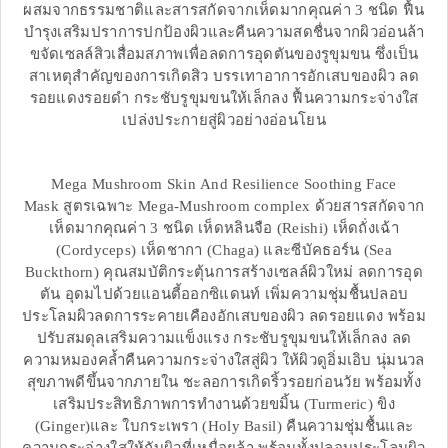
ผสมจากธรรมชาติและสารสกัดจากเห็ดมากคุณค่า 3 ชนิด ฟื้น
บำรุงเสริมปราการปกป้องผิวและคืนความสดชื่นจากผิวอ่อนล้า
ขจัดเซลล์สิวเสื่อมสภาพเพื่อลดการอุดตันของรูขุมขน ซึ่งเป็น
สาเหตุสำคัญของการเกิดสิว บรรเทาอาการอักเสบของผิว ลด
รอยแดงรอยดำ กระชับรูขุมขนให้เล็กลง ฟื้นความกระจ่างใส
เปล่งประกายสู่ผิวอย่างอ่อนโยน
Mega Mushroom Skin And Resilience Soothing Face
Mask สูตรเฉพาะ Mega-Mushroom complex ด้วยสารสกัดจาก
เห็ดมากคุณค่า 3 ชนิด เห็ดหลินจือ (Reishi) เห็ดถั่งเฉ้า
(Cordyceps) เห็ดชากา (Chaga) และซีบัคธอร์น (Sea
Buckthorn) คุณสมบัติกระตุ้นการสร้างเซลล์ผิวใหม่ ลดการอุด
ตัน อุดมไปด้วยแอนตี้ออกซิแดนท์ เพิ่มความชุ่มชื้นปลอบ
ประโลมผิวลดการระคายเคืองอักเสบของผิว ลดรอยแดง พร้อม
ปรับสมดุลเสริมความแข็งแรง กระชับรูขุมขนให้เล็กลง ลด
ความหมองคล้ำคืนความกระจ่างใสสู่ผิว ให้ผิวดูอิ่มเอิบ นุ่มนวล
สุขภาพดีขึ้นจากภายใน ชะลอการเกิดริ้วรอยก่อนวัย พร้อมทั้ง
เสริมประสิทธิภาพการทำงานด้วยขมิ้น (Turmeric) ขิง
(Ginger)และ ใบกระเพรา (Holy Basil) คืนความชุ่มชื้นและ