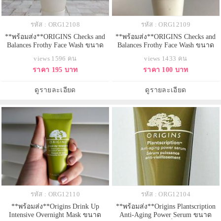
รหัส : ORG12108
รหัส : ORG12109
**พร้อมส่ง**ORIGINS Checks and
**พร้อมส่ง**ORIGINS Checks and
Balances Frothy Face Wash ขนาด
Balances Frothy Face Wash ขนาด
ทดลอง 30ml. โฟมล้างหน้าสูตรยอด
ทดลอง 15ml. โฟมล้างหน้าสูตรยอด
views 1596 คน
views 1433 คน
นิยมที่คว้ารางวัลด้านความงามจาก
นิยมที่คว้ารางวัลด้านความงามจาก
ราคา 195 บาท
ราคา 100 บาท
นิตยสารมากมาย ช่วยทำความ
นิตยสารมากมาย ช่วยทำความ
สะอาดพร้อมปรับสมดุลให้ผิว ลด
สะอาดพร้อมปรับสมดุลให้ผิว ลด
ความมันส่วนเกินบริเวณ T-zone เติม
ความมันส่วนเกินบริเวณ T-zone เติม
ดูรายละเอียด
ดูรายละเอียด
ความชุ่มชื่นให้ผิวเนียนนุ่ม ไม่แห้งตึง
ความชุ่มชื่นให้ผิวเนียนนุ่ม ไม่แห้งตึง
หลังล้างหน
หลังล้างหน
รหัส : ORG12110
รหัส : ORG12104
**พร้อมส่ง**Origins Drink Up
**พร้อมส่ง**Origins Plantscription
Intensive Overnight Mask ขนาด
Anti-Aging Power Serum ขนาด