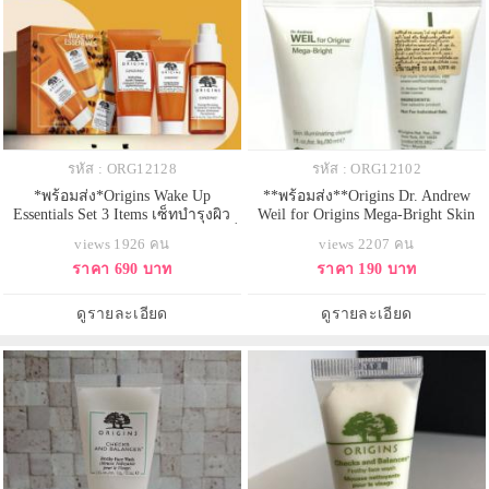
รหัส : ORG12128
รหัส : ORG12102
*พร้อมส่ง*Origins Wake Up
**พร้อมส่ง**Origins Dr. Andrew
Essentials Set 3 Items เซ็ทบำรุงผิว
Weil for Origins Mega-Bright Skin
ยามเช้า 3 ไอเทมปลอบประโลมผิวที่
Illuminating Cleanser ขนาดทดลอง
views 1926 คน
views 2207 คน
อ่อนล้า ช่วยให้ผิวสดชื่น
30ml. คลีนเซอร์เนื้อโฟมสูตรอ่อน
ราคา 690 บาท
ราคา 190 บาท
กระปรี้กระเปร่า เติมน้ำให้ผิว ฟื้น
โยนจากพลังธรรมชาติ Rosa
บำรุงผิวจากความหมองคล้ำ ไม่
Roxburghiii และมะพร้าว สาร
สดใส ปลุกให้ผิวรู้สึกสดชื่นอิ่มเด้ง มี
ทำความสะอาดจากธรรมชาติจึง
ดูรายละเอียด
ดูรายละเอียด
ชีวิตชีวา เปล่งปลั่ง กระจ่างใสฟื้นฟู
สามารถขจัดสิ่งสกปรกและคราบ
ผิวใ
เครื่องสำอางต่างๆ ใช้ได้กั