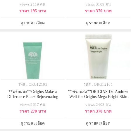
ทดลอง 15ml. มาส์กพอกหน้าสำหรับ
ทดลอง 15 ml. เซรั่มบำรุงผิวใหม่
views 2119 คน
views 3109 คน
ช่วงกลางคืน เข้มข้นด้วยสารสกัด
ล่าสุด เต็มเปี่ยมไปด้วยประสิทธิภาพ
ราคา 195 บาท
ราคา 370 บาท
จากธรรมชาติ ที่เติมระดับความชุ่ม
ในการฟื้นบำรุงผิว ตรงเข้าดูแลทุก
ชื่นเมื่อซึมเข้าสู่ผิวอย่างรวดเร็ว
ความกังวลเรื่องริ้วรอย ให้คุณสัมผัส
เสริมปราการโอบอุ้มป้องกันน้ำในผิว
ได้ถึงผิวที่ดูกระชับ อ่อนเยาว์เรียบ
ดูรายละเอียด
ดูรายละเอียด
ไม่ให้ระเหยไป ผิวจึงคงความชุ่มชื่น
เนียนขึ้น ด้วยสารสกัดจากเป
ได้
รหัส : ORG12103
รหัส : ORG12101
**พร้อมส่ง**Origins Make a
**พร้อมส่ง**ORIGINS Dr. Andrew
Difference Plus+ Rejuvenating
Weil for Origins Mega Bright Skin
Treatment ขนาดทดลอง 15
Illuminating Serum ขนาดทดลอง
views 2617 คน
views 2403 คน
ml.ทรีทเมนท์เพื่อฟื้นฟูปัญหาผิวที่แห้ง
15ml. เซรั่มบำรุงเข้มข้นสูงตรงเข้า
ราคา 270 บาท
ราคา 370 บาท
กร้าน ขาดน้ำ ช่วยเสริมปราการ
ดูแลที่ต้นเหตุจุดด่างดำ และรับมือกับ
ความชุ่มชื้น ช่วยเสริมปราการ
กระบวนการทำร้ายผิว เพื่อผิวดู
ปกป้องผิว และลดเลือนริ้วรอย
กระจ่างใส เปล่งประกายอย่างแตก
ดูรายละเอียด
ดูรายละเอียด
ด้วยTrehalose เมื่อใช้เป็นประจำจน
ต่าง เห็นผลลัพธ์ผิวหมองคล้ำแลเลือ