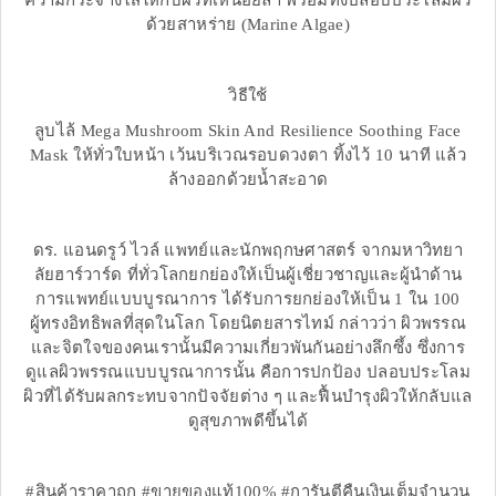
ความกระจ่างใสให้กับผิวที่เหนื่อยล้า พร้อมทั้งปลอบประโลมผิว
ด้วยสาหร่าย (Marine Algae)
วิธีใช้
ลูบไล้ Mega Mushroom Skin And Resilience Soothing Face
Mask ให้ทั่วใบหน้า เว้นบริเวณรอบดวงตา ทิ้งไว้ 10 นาที แล้ว
ล้างออกด้วยน้ำสะอาด
ดร. แอนดรูว์ ไวล์ แพทย์และนักพฤกษศาสตร์ จากมหาวิทยา
ลัยฮาร์วาร์ด ที่ทั่วโลกยกย่องให้เป็นผู้เชี่ยวชาญและผู้นำด้าน
การแพทย์แบบบูรณาการ ได้รับการยกย่องให้เป็น 1 ใน 100
ผู้ทรงอิทธิพลที่สุดในโลก โดยนิตยสารไทม์ กล่าวว่า ผิวพรรณ
และจิตใจของคนเรานั้นมีความเกี่ยวพันกันอย่างลึกซึ้ง ซึ่งการ
ดูแลผิวพรรณแบบบูรณาการนั้น คือการปกป้อง ปลอบประโลม
ผิวที่ได้รับผลกระทบจากปัจจัยต่าง ๆ และฟื้นบำรุงผิวให้กลับแล
ดูสุขภาพดีขึ้นได้
#สินค้าราคาถูก #ขายของแท้100% #การันตีคืนเงินเต็มจำนวน