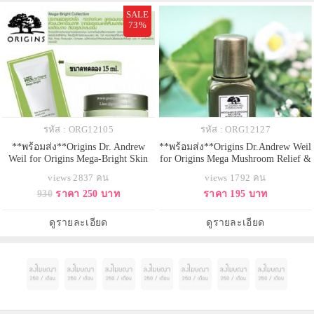
สังเกตได้ถึงผิวชุ่มชื
SALE
73%
รหัส : ORG12105
รหัส : ORG12127
**พร้อมส่ง**Origins Dr. Andrew
**พร้อมส่ง**Origins Dr.Andrew Weil
Weil for Origins Mega-Bright Skin
for Origins Mega Mushroom Relief &
Illuminating Moisturizer ขนาด
Resilience Soothing Treatment Lotion
views 2837 คน
views 1792 คน
ทดลอง 15 ml. มอยซ์เจอไรเซอร์เนื้อ
ขนาดทดลอง 7 ml. ทรีทเมนต์โลชั่น
930
ราคา 250 บาท
ราคา 195 บาท
บางเบาเติมความชุ่มชื่นประจำวันแก่
ขายดีอันดับ 1 บำรุงผิวแลดูสุขภาพดี
ผิว ช่วยปลอบประโลม มอบความ
สูตรใหม่ปราศจากแอลกอฮอล์ ช่วย
รู้สึกสบายผิว ลดปัญหาการเกิดสีผิว
ฟื้นคืนความชุ่มชื้นและปลอบ
ดูรายละเอียด
ดูรายละเอียด
ไม่สม่ำเสมอในอนาคตด้วยพลังจาก
ประโลมผิวให้ผ่อนคลาย ด
ธรรมชาต