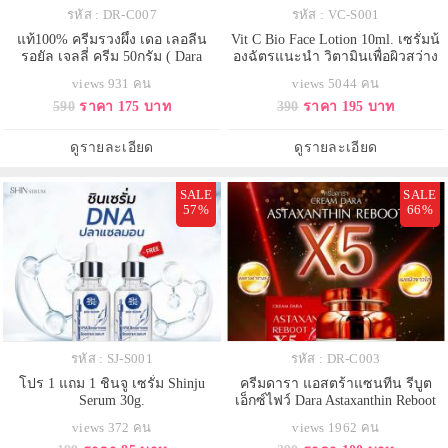
รหัส : DR-C007
รหัส : VC-S001
แท้100% ครีมรวงผึ้ง เดอ เลอลีน
Vit C Bio Face Lotion 10ml. เซรั่มน้
รอยัล เจลลี่ ครีม 50กรัม ( Dara
องฉัตรแนะนำ วิตามินเพื่อผิวสว่าง
Cream ครีมดารา )
กระจ่างใส สูตรลับจากแลป
views 931 คน
views 5044 คน
590
ราคา 175 บาท
390
ราคา 195 บาท
ดูรายละเอียด
ดูรายละเอียด
SALE
SALE
57%
66%
รหัส : SJ-S001
รหัส : DR-C003
โปร 1 แถม 1 ชินจู เซรั่ม Shinju
ครีมดารา แอสตร้าแซนทีน รีบูต
Serum 30g.
เอ็กซ์ไฟว์ Dara Astaxanthin Reboot
X5 1 กระปุก 30 กรัม
views 372 คน
views 1962 คน