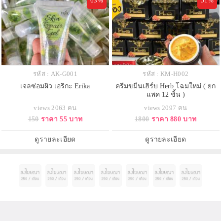
63%
51%
รหัส : AK-G001
รหัส : KM-H002
เจลซ่อมผิว เอริกะ Erika
ครีมขมิ้นเฮิร์บ Herb โฉมใหม่ ( ยก
แพค 12 ชิ้น )
views 2063 คน
views 2097 คน
150
ราคา 55 บาท
1800
ราคา 880 บาท
ดูรายละเอียด
ดูรายละเอียด