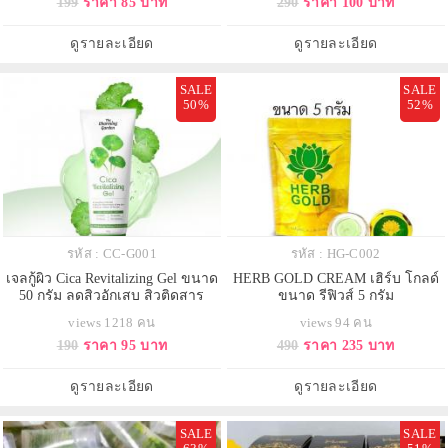
199
ราคา 85 บาท
290
ราคา 100 บาท
ดูรายละเอียด
ดูรายละเอียด
SALE
SALE
50%
52%
รหัส : CC-G001
รหัส : HG-C002
เจลกู้ผิว Cica Revitalizing Gel ขนาด
HERB GOLD CREAM เฮิร์บ โกลด์
50 กรัม ลดสิวอักเสบ สิวติดสาร
ขนาด รีฟิวส์ 5 กรัม
views 1218 คน
views 94 คน
190
ราคา 95 บาท
490
ราคา 235 บาท
ดูรายละเอียด
ดูรายละเอียด
SALE
SALE