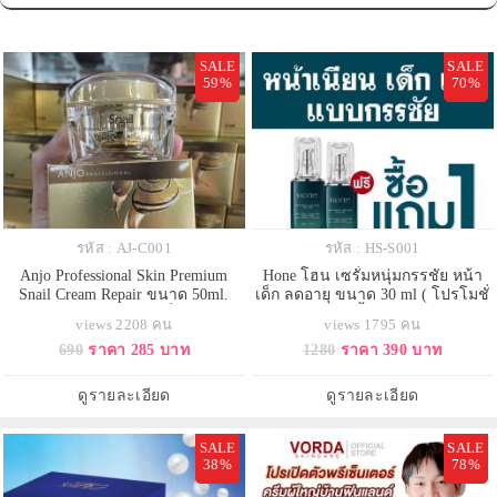
SALE
SALE
59%
70%
รหัส : AJ-C001
รหัส : HS-S001
Anjo Professional Skin Premium
Hone โฮน เซรั่มหนุ่มกรรชัย หน้า
Snail Cream Repair ขนาด 50ml.
เด็ก ลดอายุ ขนาด 30 ml ( โปรโมชั่
ครีมหอยทากพรีเมียม ชื่อดังจาก
นพิเศษ ซื้อ 1 แถม 1 )
views 2208 คน
views 1795 คน
เกาหลี ของแท้ 100%
690
ราคา 285 บาท
1280
ราคา 390 บาท
ดูรายละเอียด
ดูรายละเอียด
SALE
SALE
38%
78%