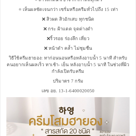
🔅เห็นผลชัดเจนกว่า เซรั่มหรือครีมทั่วไปถึง 15 เท่า
❌ สิวผด สิวอักเสบ ทุกชนิด
❌ กระ ฝ้าแดด จุดด่างดำ
❌ริ้วรอย ร่องลึก เหี่ยว
❌ หน้าดำ คล้ำ ไม่ชุมชื่น
วิธีใช้ครีมฮายอง: ทาก่อนนอนหรือหลังอาบน้ำ 5 นาที สำหรับ
คนอยากเห็นผลเร็ว ทาเช้า- เย็น หลังอาบน้ำ 5 นาที ในช่วงที่ผิว
กำลังเปิดรับครีม
ปริมาตร 7 กรัม
เลข อย. 13-1-6400020050