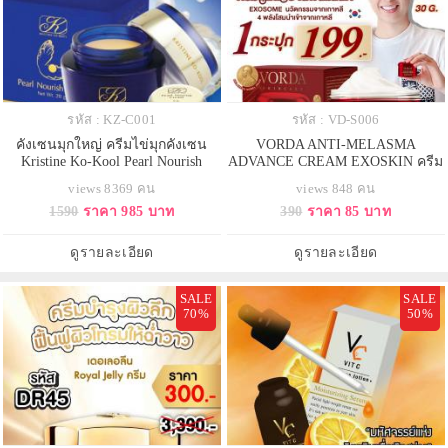
รหัส : KZ-C001
รหัส : VD-S006
คังเซนมุกใหญ่ ครีมไข่มุกคังเซน
VORDA ANTI-MELASMA
Kristine Ko-Kool Pearl Nourish
ADVANCE CREAM EXOSKIN ครีม
Cream (20 กรัม) ครีมไข่มุก คังเซน-
ลดฝ้า สูตรแพทย์ มีงานวิจัยรับรอง
views 8369 คน
views 848 คน
เพิร์ล นอริช ครีม 20 กรัม สำหรับทุก
1590
ราคา 985 บาท
390
ราคา 85 บาท
สภาพผิว ล๊อตใหม่ล่าสุด
ดูรายละเอียด
ดูรายละเอียด
SALE
SALE
70%
50%