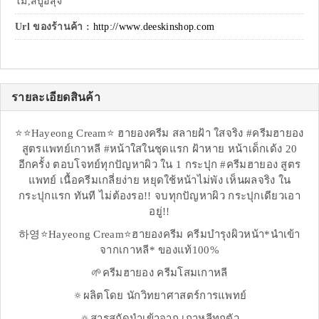
โม่,สบู่อสุจิ
Url ของร้านค้า :
http://www.deeskinshop.com
รายละเอียดสินค้า
⭐️⭐️Hayeong Cream⭐️ ฮายองครีม สลายฝ้า ใสจริง #ครีมฮายอง
สูตรแพทย์เกาหลี #หน้าใสในชุดแรก ฝ้าหาย หน้าเด็กเด้ง 20
อีกครั้ง ตอบโจทย์ทุกปัญหาผิว ใน 1 กระปุก #ครีมฮายอง สูตร
แพทย์ เนื้อครีมเกลี่ยง่าย หยุดใช้หน้าไม่พัง เห็นผลจริง ใน
กระปุกแรก ทันที ไม่ต้องรอ!! จบทุกปัญหาผิว กระปุกเดียวเอา
อยู่!!
하영⭐️Hayeong Cream⭐️ฮายองครีม ครีมบำรุงผิวหน้า*นำเข้า
จากเกาหลี* ของแท้100%
🌱ครีมฮายอง ครีมโสมเกาหลี
🔅ผลิตโดย นักวิทยาศาสตร์การแพทย์
🔅สารสกัดนำเข้าจาก เกาหลีทุกตัว