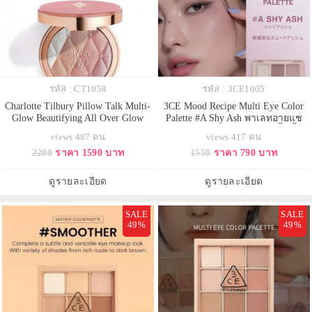
รหัส : CT1058
รหัส : 3CE1005
Charlotte Tilbury Pillow Talk Multi-
3CE Mood Recipe Multi Eye Color
Glow Beautifying All Over Glow
Palette #A Shy Ash พาเลทอายแช
Highlighter 7 g#Romance Light
โดว์ 9 เฉดสีในตลับเดียว มีทั้งเนื้อ
views 487 คน
views 417 คน
ไฮไลท์ชนิดเนื้อแป้งที่มีความเนียน
แมทและชิมเมอร์ เม็ดสีสวยคมชัด
2200
ราคา 1590 บาท
1550
ราคา 790 บาท
ละเอียดสูง สามารถสร้างมิติของแสง
เกลี่ยง่าย ติดทนนาน ช่วยแต่งแต้ม
บนใบหน้าได้อย่างสวยงาม ส่วนผสม
สีสันให้เปลือกตาดูสวยโดดเด่น
ของ SILKY MICA ทำให้เนื้อบางเบา
ดูรายละเอียด
ดูรายละเอียด
ดุจแพรไหม เกลี่ยง่าย ช่วยให้เอฟ
SALE
SALE
49%
49%