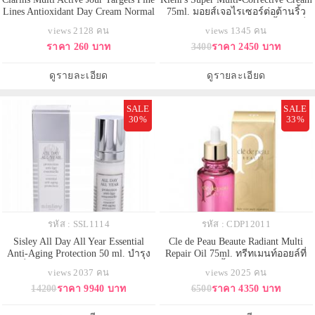
Lines Antioxidant Day Cream Normal
75ml. มอยส์เจอไรเซอร์ต่อต้านริ้ว
To Dry Skin ขนาดทดลอง 15 ml.
รอยแห่งวัย สำหรับปัญหาริ้วรอยที่
views 2128 คน
views 1345 คน
ครีมลดเลือนริ้วรอยสำหรับตอนเช้า
มองเห็นได้ชัดเจน ช่วยให้ผิวยก
ราคา 260 บาท
3400
ราคา 2450 บาท
สำหรับผิวธรรมดา-ผิวแห้ง ช่วย
กระชับ เต่งตึง และทำให้ผิวนุ่มเนียน
ชะลอการเกิดริ้วรอยแรกเริ่ม เนื้อ
ได้รับการพิสูจน์ทางคลินิกแล้วว่า
บางเบา ซึมซาบไว สบายผิว ให้ผิวได้
ช่วยให้ผิวดูดีขึ้นอย่างเห็นได้ชัด ไร้ส่
ดูรายละเอียด
ดูรายละเอียด
รับการผ่อนคลายจาก
SALE
SALE
30%
33%
รหัส : SSL1114
รหัส : CDP12011
Sisley All Day All Year Essential
Cle de Peau Beaute Radiant Multi
Anti-Aging Protection 50 ml. บำรุง
Repair Oil 75ml. ทรีทเมนท์ออยล์ที่
ผิวเพื่อพิทักษ์ผิวให้ดูอ่อนเยาว์ ตลอด
สามารถใช้ได้ทั้งหน้าและตัว อุดมไป
views 2037 คน
views 2025 คน
ทั้งวัน ตลอดทั้งปี เซรั่มสูตรเข้มข้น
ด้วยคุณค่าจะช่วยปรับความเนียน
14200
ราคา 9940 บาท
6500
ราคา 4350 บาท
จาก Sisley เหมาะสำหรับผิวที่
เรียบของผิวโดยทันทีและลดริ้วรอย
ต้องการบำรุงเพื่อผิวให้มีสุขภาพดี
บนใบหน้าให้น้อยลง ผิวจะดูกระชับ
ด้วยส่วนผสมสูตรพิเศษจากธ
เต่งตึงและมีเนื้อสัมผัสที่เรียบเนียนยิ่ง