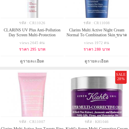
รหัส : CR11026
รหัส : CR11008
CLARINS UV Plus Anti-Pollution
Clarins Multi Active Night Cream
Day Screen Multi-Protection
Normal To Combination Skin ขนาด
SPF50/PA++++ ขนาดทดลอง 10ml.
ทดลอง 15 ml. ครีมลดเลือนริ้วรอย
views 2645 คน
views 1972 คน
#Fairness เฉดสี Baby Blue สีฟ้าอ่อน
สำหรับผิวมัน-ผิวธรรมดา ฟื้นบำรุง
ราคา 295 บาท
ราคา 280 บาท
ธรรมชาติ เหมาะกับคนที่ต้องการ
ผิวยามค่ำคืน ชะลอการเกิดริ้วรอย
ปรับให้รอยแดงบนใบหน้าดูลดเลือน
แรกเริ่ม เนื้อบางเบา ซึมซาบไว
ลง และให้ผิวดูมีประกาย ครีม
สบายผิว โดยไม่ก่อให้เกิดความมัน
ดูรายละเอียด
ดูรายละเอียด
กันแดดที่ปรับให้ผิวสว่างกระจ่างใส
ส่วนเกิน ให้ผิวได้รับการผ
สำ
SALE
28%
รหัส : CR11007
รหัส : KH1046
Clarins Multi Active Jour Targets Fine
Kiehl's Super Multi-Corrective Cream