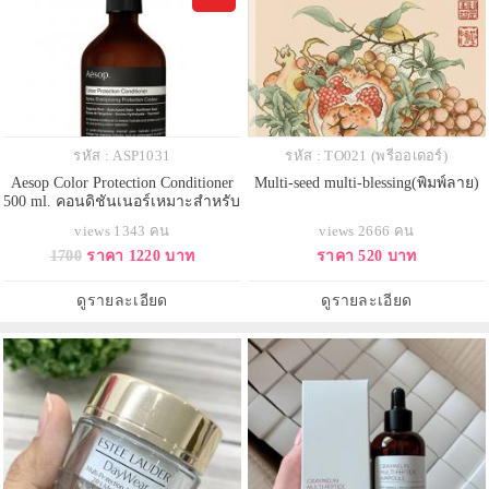
รหัส : ASP1031
รหัส : TO021 (พรีออเดอร์)
Aesop Color Protection Conditioner
Multi-seed multi-blessing(พิมพ์ลาย)
500 ml. คอนดิชันเนอร์เหมาะสำหรับ
ผมแห้งและผมทำสีบำรุงอย่างเร่งรัด
views 1343 คน
views 2666 คน
และเติมความชุ่มชื่นพร้อมปกป้องผม
1700
ราคา 1220 บาท
ราคา 520 บาท
ทำสีเนื้อผลิตภัณฑ์เป็นโลชั่นเนื้อ
บางเบา ให้หนังศีรษะสดชื่นและ
ปกป้องหนังศีรษะ ด้วยพลังจากเมล็ด
ดูรายละเอียด
ดูรายละเอียด
ดอกทานตะวันปกป้องสี