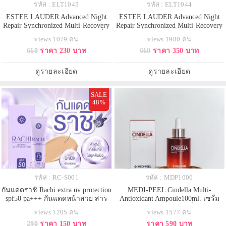
รหัส : ELT1045
รหัส : ELT1044
ESTEE LAUDER Advanced Night
ESTEE LAUDER Advanced Night
Repair Synchronized Multi-Recovery
Repair Synchronized Multi-Recovery
Complex ขนาดทดลอง 7 ml. เซรั่ม
Complex ขนาดทดลอง 7 ml. (หัว
views 1079 คน
views 1980 คน
ฟื้นบำรุงผิวยามค่ำคืนอันดับ1 ด้วย
ดรอป) เซรั่มฟื้นบำรุงผิวยามค่ำคืน
660
ราคา 230 บาท
660
ราคา 350 บาท
พลังแห่งการฟื้นบำรุงผิวอย่าง
อันดับ1 ด้วยพลังแห่งการฟื้นบำรุงผิว
รวดเร็วสู่ผิวใหม่ที่ดูอ่อนเยาว์ ด้วย
อย่างรวดเร็วสู่ผิวใหม่ที่ดูอ่อนเยาว์
สูตรใหม่ ปี 2020 เซรั่มสูตรก้าวล้ำ
ด้วยสูตรใหม่ ปี 2020 เซรั่มสูตรก้าว
ดูรายละเอียด
ดูรายละเอียด
ช่วยฟื้นบำรุงเส้นริ้
ล้ำ ช่วยฟื้นบำรุงเส้นริ้
SALE
48%
รหัส : RC-S001
รหัส : MDP1006
กันแดดราชิ Rachi extra uv protection
MEDI-PEEL Cindella Multi-
spf50 pa+++ กันแดดหน้าสวย สาร
Antioxidant Ampoule100ml. เซรั่ม
สกัด
สูตรเข้มข้นด้วยส่วนผสมที่มีสารต้าน
views 1205 คน
views 1577 คน
อนุมูลอิสระต่อต้านริ้วรอยฟื้นฟู
290
ราคา 150 บาท
ราคา 590 บาท
พร้อมช่วยปรับผิวหน้าที่หมองคล้ำให้