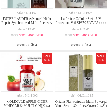
รหัส : EL1167
รหัส : LPR11024
ESTEE LAUDER Advanced Night
La Prairie Cellular Swiss UV
Repair Synchronized Multi-Recovery
Protection Veil SPF50 UVA PA++++
Complex 100 ml. เซรั่ม ANR GEN5
ไซส์จริง 50 ml.ครีมบำรุงผิวและ
views 313 คน
views 682 คน
ปรับสูตรใหม่ คอนเฟริม์ ผิวอิ่มฟู
ป้องกันแดดสำหรับผิวหน้า สูตรฟื้นฟู
9200
ราคา 3500 บาท
9400
ราคา 5640 บาท
กระชับยิ่งขึ้น เห็นผลเร็วขึ้น ริ้วรอยดู
ผิวกระจ่างใส อ่อนเยาว์ เนื้อครีมบาง
เลือนลงอย่างเห็นได้ชัด ผิวเรียบ
บาง ไม่เหนียวเหนอะหนะ ซึมลงสู่ผิว
เนียน ชุ่มชื้น และสุขภาพผิวดูดีขึ้น
ทันที สัมผัสได้ของผิวที่เบาสบาย
ดูรายละเอียด
ดูรายละเอียด
เนื้อเซรั่มบางเบาซึมเ
เรียบลื่นพร้อมการบำรุงให้ผิวด
SALE
SALE
50%
40%
รหัส : ML-P003
รหัส : ORG11085
MOLECULE APPLE CIDER
Origins Plantscription Multi-Powered
VINEGAR & MULTI C MIX แอ
YouthSerum 30 ml. เซรั่มลดเลือนริ้ว