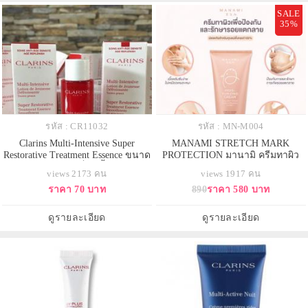
SALE
35%
รหัส : CR11032
รหัส : MN-M004
Clarins Multi-Intensive Super
MANAMI STRETCH MARK
Restorative Treatment Essence ขนาด
PROTECTION มานามิ ครีมทาผิว
ทดลอง 10ml. เอสเซ็นส์น้ำตบจากคา
ป้องกันและรักษารอยแตกลาย ให้
views 2173 คน
views 1917 คน
แรงค์ เนื้อสัมผัสที่มอบความสดชื่น
ความชุ่มชื่นแก่ผิว ปลอดภัยสำหรับ
ราคา 70 บาท
890
ราคา 580 บาท
ละมุนผิว พร้อมคุณสมบัติของการเต
คุณแม่ตั้งครรภ์ 100%
รียมผิวให้พร้อมรับกับทุกการบำรุง
มอบผิวที่ดูเพอร์เฟกต์นุ่มนวล ผิวดู
ดูรายละเอียด
ดูรายละเอียด
เปล่งประกายกระจ่่า