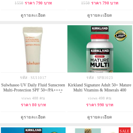
1550
ราคา 790 บาท
1550
ราคา 790 บาท
เกลี่ยง่าย ติดทนนาน ช่วยแต่งแต้ม
ง่าย ติดทนนาน ช่วยแต่งแต้มสีสันให้
สีสันให้เปลือกตาดูสวยโดดเด่น
เปลือกตาดูสวยโดดเด่น
ดูรายละเอียด
ดูรายละเอียด
รหัส : SU11017
รหัส : SPB1023
Sulwhasoo UV Daily Fluid Sunscreen
Kirkland Signature Adult 50+ Mature
Multi-Protection SPF 50+/PA++++
Multi Vitamins & Minerals 400
ขนาดทดลอง 3 ml. กันแดดสูตรเนื้อ
Tablets วิตามินรวมและแร่ธาตุ
views 488 คน
views 498 คน
น้ำนมที่เบาสบาย ให้เกราะป้องกันที่
สำหรับผู้ใหญ่อายุ 50 ปีขึ้นไป วัยทอง
ราคา 80 บาท
ราคา 990 บาท
กันน้ำและกันเหงื่อ ช่วยให้ผิวของคุณ
เป็นวัยเสื่อมถอยอย่างรวดเร็ว จำเป็น
ได้รับการป้องกันในทุกสภาพ
ต้องจัดสารอาหารให้ได้สัดส่วน เพื่อ
แวดล้อม
ชะลอความเสื่อมของร่างกาย รวม
ดูรายละเอียด
ดูรายละเอียด
สารอาหารให้ครบถ้วนเหมาะ
SALE