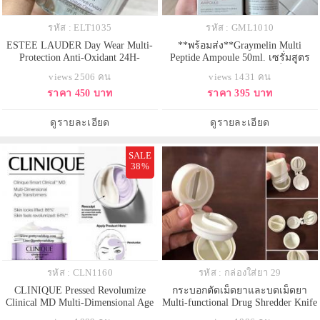
รหัส : ELT1035
รหัส : GML1010
ESTEE LAUDER Day Wear Multi-
**พร้อมส่ง**Graymelin Multi
Protection Anti-Oxidant 24H-
Peptide Ampoule 50ml. เซรั่มสูตร
Moisture Creme Broad Spectrum
อนุพันธ์โปรตีน (เปปไทด์)ที่จะช่วย
views 2506 คน
views 1431 คน
SPF15 ขนาดทดลอง 15 ml. ครีม
ลดริ้วรอย เพิ่มความกระชับให้ผิว ให้
ราคา 450 บาท
ราคา 395 บาท
บำรุงผิวสูตรกลางวัน สำหรับผิว
ผิวยืดหยุ่นดีขึ้น ทำให้ผิวอิ่มฟู และ ยัง
ธรรมดาถึงผิวผสม เนื้อครีมเนียนนุ่ม
จะช่วยทำให้รูขุมขนกระชับขึ้นด้วย
บางเบา ไม่เหนียวเหนอะหนะ บำรุง
ดูรายละเอียด
ดูรายละเอียด
ดูแลผิวอย่างลึกซึ้ง เพิ่มความกระจ่า
SALE
38%
รหัส : CLN1160
รหัส : กล่องใส่ยา 29
CLINIQUE Pressed Revolumize
กระบอกตัดเม็ดยาและบดเม็ดยา
Clinical MD Multi-Dimensional Age
Multi-functional Drug Shredder Knife
Transformer Duo 50 ml. มอย์เจอไร
Cutting Pills Smear Grinder Pills