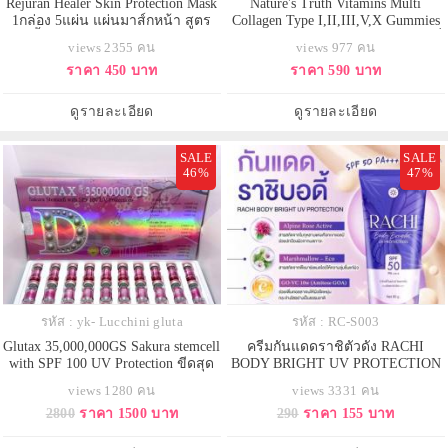
Rejuran Healer Skin Protection Mask
Nature's Truth Vitamins Multi
1กล่อง 5แผ่น แผ่นมาส์กหน้า สูตร
Collagen Type I,II,III,V,X Gummies
ใหม่ ฟื้นฟูแบบเร่งด่วน ช่วยคืนสภาพ
Natural Mixed Fruit60 Gummiesกัมมี่
views 2355 คน
views 977 คน
ผิวกร้าน หรือผู้ที่โดนแดดเป็นประจำ
วิตามินมัลติคอลลาเจนรวมครบทั้ง
ราคา 450 บาท
ราคา 590 บาท
มาส์กที่ให้ความชุ่มชื้นแก่ผิว ไม่
Type 1,2,3,5 และ 10 ช่วยดูแลครบ
เหนียวเหนอะหนะ และซึมซาบเร็ว
ทั้งผิว ผม และกระดูกไขข้อ เป็นเจลลี่
Skin Protection Mask มีฟังก์ชั่นเพิ่ม
รสผลไม้รวม อร่อยทานง่าย
ดูรายละเอียด
ดูรายละเอียด
ความกระจ่างใส ช่วยปร
SALE
SALE
46%
47%
รหัส : yk- Lucchini gluta
รหัส : RC-S003
Glutax 35,000,000GS Sakura stemcell
ครีมกันแดดราชิตัวดัง RACHI
with SPF 100 UV Protection ขีดสุด
BODY BRIGHT UV PROTECTION
ของความขาว อมชมพู แบบสาว
SPF 50 PA+++
views 1280 คน
views 3331 คน
เอเชียสไตล์ญี่ปุ่นผลิตภัณฑ์ของ
2800
ราคา 1500 บาท
290
ราคา 155 บาท
Glutax ที่ดีที่สุด ปริมาณกลูต้านาโน
ถึง 35 ล้านมิลลิกรัมที่สกัดส่วนผสม