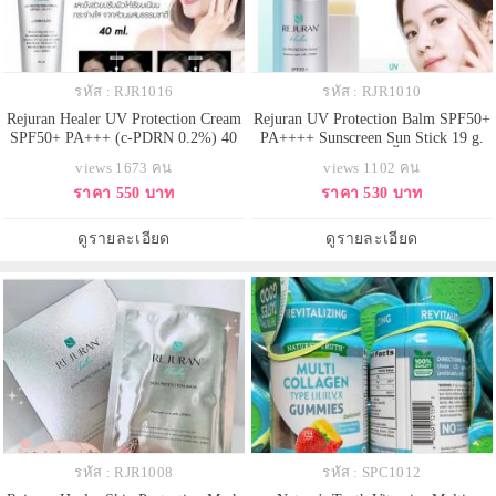
รหัส : RJR1016
รหัส : RJR1010
Rejuran Healer UV Protection Cream
Rejuran UV Protection Balm SPF50+
SPF50+ PA+++ (c-PDRN 0.2%) 40
PA++++ Sunscreen Sun Stick 19 g.
ml. ครีมกันแดดรีจูรันตัวดังแห่ง
เเดดแบบแท่งเนื้อบาล์ม
views 1673 คน
views 1102 คน
วงการคลีนิคเกาหลีมาในรูปแบบเนื้อ
เอนกประสงค์ที่ป้องกันเเดดรังสียูวี
ราคา 550 บาท
ราคา 530 บาท
น้ำนมซึมไวไม่ผสมโทนอัพ ช่วย
ป้องกันความมัน เเละบำรุงผิว ช่วย
ปกป้องผิวและลดการระคายเคือง
เรื่องริ้วรอยผิวกระจ่างใส พกพา
จากแสง UV ให้งานผิวสวย ฉ่ำแบบ
สะดวก สามารถทาระหว่างวันได้
ดูรายละเอียด
ดูรายละเอียด
สาวเกาหลีมี SPF50+ PA+++ ให้การ
เหมาะมากสำหรับการเติมกันเเดดระ
ปกป้องในปริมา
หว่างวันที่เ
รหัส : RJR1008
รหัส : SPC1012