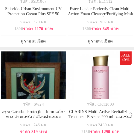
รหัส : SSD1007
รหัส : EL1112
Shiseido Urban Environment UV
Estee Lauder Perfectly Clean Multi-
Protection Cream Plus SPF 50
Action Foam Cleanser/Purifying Mask
PA++++ (Anti Aging UV Care) 50ml.
150ml. คลีนเซอร์เนื้อโฟมหนานุ่มที่
views 1570 คน
views 1907 คน
ครีมกันแดดสำหรับผิวหน้าและผิว
มอบประสบการณ์นุ่มนวลล้ำลึกไม่
1800
ราคา 1170 บาท
1300
ราคา 845 บาท
กาย ให้การปกป้องผิวจากรังสี UV ได้
เหมือนใคร สำหรับการบำรุงผิวให้
อย่างมั่นใจถึง 50 เท่า ด้วยเนื้อครีม
กระจ่างใสที่เร่งด่วนสามารถใช้เป็น
บางเบา ไม่เหนอะหนะ รู้สึกสบายผิว
มาส์ก ปรนเปรอผิวให้รู้สึกสะอาด
ดูรายละเอียด
ดูรายละเอียด
ให้ผิวเปล่งปลั่ง ส
หมดจด ช่วยให้ผิว
SALE
40%
รหัส : SW24
รหัส : CR12003
ครุฑ Garuda : Protection form แก้ชง
CLARINS Multi-Active Revitalizing
ทาง สามแพร่ง / เลื่ิอนตำแหน่ง
Treatment Essence 200 ml. เอสเซนส์
ด้วยสารสกัดเฉพาะของ Teasel
views 1746 คน
views 2439 คน
ผสานรวมกับสารสกัดจาก Acerola
ราคา 319 บาท
2150
ราคา 1290 บาท
Seed ที่ช่วยเติมความกระจ่างใสให้