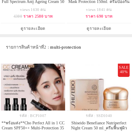
Full Spectrum Anti Ageing Cream 50
Mask Protection 150ml. ครีมป้องกัน
ml. ครีมลดเลือนริ้วรอยสูตรเข้มข้น
และลดรอยแตกลาย ช่วยปกป้องและ
views 1630 คน
views 1841 คน
สำหรับทุกสภาพผิว อายุ25 ปีขึ้นไป
บำรุงผิวให้นุ่มชุ่มชื่น ลดอาการตึง
4300
ราคา 2580 บาท
ราคา 690 บาท
เพื่อผิวกระจ่างใส ตึงกระชับ อ่อน
และแห้งคันของผิวหนัง ป้องกันริ้ว
เยาว์ ใน 1 เดียว เนื้อเข้มข้น แต่
รอยที่รักษายาก คุณแม่ตั้งครรภ์ก็
ซึมซาบไว ไม่เหนียวเหนอะหนะ ฟื้น
สามารถใช้ได้ สารสกัดอ่อนโยนจาก
ดูรายละเอียด
ดูรายละเอียด
บำ
ธรรมชาติ เห็นผลตั้งแ
รายการสินค้าหน้าที่2 :
multi-protection
SALE
40%
รหัส : BCP1007
รหัส : SSD1040
**พร้อมส่ง**Cho Perfect All in 1 CC
Shiseido Benefiance Nutriperfect
Cream SPF50++ Multi-Protection 35
Night Cream 50 ml. ครีมฟื้นฟูผิว