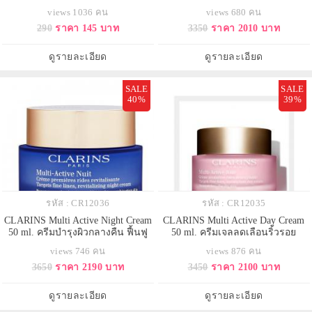
ปเปิ้ลไซเดอร์ โมเลกุลแอปเปิ้ลไซเด
รอยทรงพลัง กระชับรูขุมขนที่มีส่วน
views 1036 คน
views 680 คน
อร์ วีเนก้าร์ วิตามินซี แบบเม็ด
ผสมจากธรรมชาติ 90% ช่วยให้ผิว
290
ราคา 145 บาท
3350
ราคา 2010 บาท
แลดูอ่อนเยาว์ 15 ประการ ช่วยให้
เส้นริ้วและร่องลึกบนผิวหน้าและลำ
คอแลดูจางลง เผยผลลัพธ์ผิวที่แลดู
ดูรายละเอียด
ดูรายละเอียด
กระชับขึ้นในเวลาเพียง 7 วั
SALE
SALE
40%
39%
รหัส : CR12036
รหัส : CR12035
CLARINS Multi Active Night Cream
CLARINS Multi Active Day Cream
50 ml. ครีมบำรุงผิวกลางคืน ฟื้นฟู
50 ml. ครีมเจลลดเลือนริ้วรอย
ความยืดหยุ่นกระชับและความเปล่ง
สำหรับตอนเช้า สำหรับผิวธรรมดา-
views 746 คน
views 876 คน
ปลั่งอ่อนนเยาว์ให้ผิว เสมือนนอน
ผิวแห้ง ช่วยชะลอการเกิดริ้วรอยแรก
3650
ราคา 2190 บาท
3450
ราคา 2100 บาท
ครบ 8 ชม.พร้อมคืนความเรียบเนียน
เริ่ม เนื้อบางเบา ซึมซาบไว สบายผิว
เปล่งปลั่งอ่อนเยาว์ให้ผิวเนื้อครีมเข้ม
ให้ผิวได้รับการผ่อนคลายจากความ
ข้นเนียนนุ่ม ต่อต้านความเครียดให้
เหนื่อยล้าระหว่างวัน ปรับผิวให้ส
ดูรายละเอียด
ดูรายละเอียด
ผิว พร้อมทำหน้าที่ฟื้นฟูผ