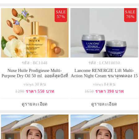
เช็ดเครื่องสำอาง, มาสก์ให้ความช
มัลติฟังก์ชันออยล์ ช่วยบำรุงให
SALE
SALE
57%
76%
รหัส : BC1048
รหัส : LCM10030
Nuxe Huile Prodigieuse Multi-
Lancome RENERGIE Lift Multi-
Purpose Dry Oil 50 ml. ออยล์สุดปังที่
Action Night Cream ขนาดทดลอง 15
ชาวฝรั่งเศสไว้วางใจ สูตรแรกของ
ml.ไนท์ครีมต่อต้านริ้วรอย
views 30 คน
views 84 คน
NUXE มาในออยล์สีเหลืองอ่อน มี
ประสิทธิภาพสูง ปกป้องริ้วรอยที่จะ
1290
ราคา 550 บาท
1650
ราคา 390 บาท
กลิ่นหอมแบบออริจินัลของ NUXE ที่
เกิดขึ้นใหม่ นำเสนอมิติใหม่ในการ
เป็นกลิ่นส้ม แม็กโนเลีย และวานิล
ยกกระชับผิวหน้า ด้วยการทำงาน
ลา กลิ่นคลาสสิกที่ขายดีที่สุด เป็น
ของ โปรตีนที่จำเป็นต่อการทำงาน
ดูรายละเอียด
ดูรายละเอียด
มัลติฟังก์ชันออยล์ ช่วยบำรุงให้
ของเซลล์ผิว ทำให้ผิวแข็งแรง
กระชับ ไม่หย่อนคล้อ