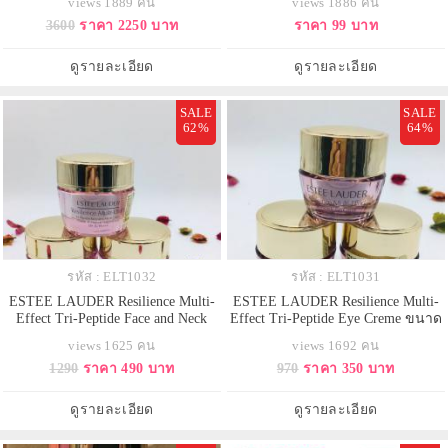
views 1889 คน
views 1886 คน
เซอร์บำรุงผิว แปลกใหม่ด้วยแพคเกจ
3600
ราคา 2250 บาท
ราคา 99 บาท
แบบDuoที่บรรจุภัณฑ์ผลิตภัณฑ์สอง
สูตรไว้ในกระปุกเดียว ช่วยกระชับ
ปรับ ฟื้น เพื่อผิวดูอ่อนเยาว์ เติมเต็ม
ดูรายละเอียด
ดูรายละเอียด
ความเปล่งปลั่งแล
SALE
SALE
62%
64%
รหัส : ELT1032
รหัส : ELT1031
ESTEE LAUDER Resilience Multi-
ESTEE LAUDER Resilience Multi-
Effect Tri-Peptide Face and Neck
Effect Tri-Peptide Eye Creme ขนาด
Firming/Sculpting Creme SPF
ทดลอง 5 ml. ครีมดูแลผิวรอบดวงตา
views 1625 คน
views 1692 คน
15/PA+++ขนาดทดลอง 15 ml. ครีมที่
ที่มอบคุณประโยชน์แห่งการบำรุง
1290
ราคา 490 บาท
970
ราคา 350 บาท
มอบผลลัพธ์ให้ผิวแลดูเปล่งปลั่ง นุ่ม
และผลลัพธ์รอบด้าน ให้ผิวรอบ
นวล และแข็งแรงขึ้น ด้วยสูตรบำรุง
ดวงตาแลดูกระชับ ริ้วรอยรอบ
ผิวที่เข้มข้น ช่วยให้เส้นริ้วและร่อง
ดวงตาแลดูลดเลือนลง เส้นริ้วและ
ดูรายละเอียด
ดูรายละเอียด
ลึกที่เคยมีแลดูจ
ร่องลึกที่เคยมีแลดูจางลง เผยผิวรอบ
ดวง