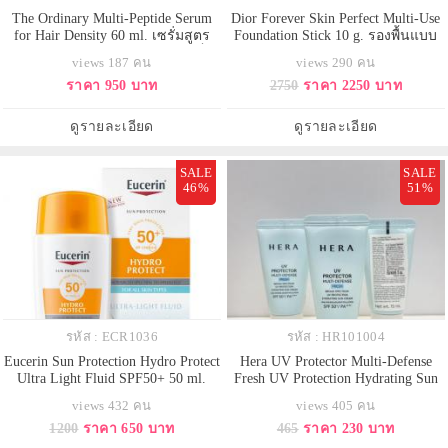
The Ordinary Multi-Peptide Serum
Dior Forever Skin Perfect Multi-Use
for Hair Density 60 ml. เซรั่มสูตร
Foundation Stick 10 g. รองพื้นแบบ
เข้มข้นชนิดไม่ต้องล้างออก ตัวเด็ด
แท่ง ใช้งานได้หลากหลาย มอบการ
views 187 คน
views 290 คน
ปลูกผม แก้ผมบาง ให้ผมงอกหนาช่วย
ปกปิดที่สมบูรณ์แบบ ชุ่มชื้นและติด
ราคา 950 บาท
2750
ราคา 2250 บาท
บำรุงรากผมและหนังศีรษะให้แข็ง
ทนนานโดดเด่นด้วยเนื้อสัมผัสที่
แรง กระตุ้นการเกิดใหม่ของเส้นผม
บางเบา ซึ่งช่วยเบลอผิวให้ดูเรียบ
ลดการหลุดร่วง มอบลุคผมดูหนา
เนียนอย่างเห็นได้ชัด มอบการปกปิด
ดูรายละเอียด
ดูรายละเอียด
และมีวอลุ่มขึ้นอย่างเป็นธรรมชาติ
อย่างเป็นธรรมชาติ
ให้เ
SALE
SALE
46%
51%
รหัส : ECR1036
รหัส : HR101004
Eucerin Sun Protection Hydro Protect
Hera UV Protector Multi-Defense
Ultra Light Fluid SPF50+ 50 ml.
Fresh UV Protection Hydrating Sun
ครีมกันแดดสำหรับผิวหน้า มี
Cream SPF50+/PA+++ขนาดทดลอง
views 432 คน
views 405 คน
ประสิทธิภาพการปกป้องสูงจากรังสี
15 ml. ครีมกันแดดบำรุงผิวที่ยิ่งทายิ่ง
1200
ราคา 650 บาท
465
ราคา 230 บาท
UVA/B เนื้อฟลูอิดบางเบาพิเศษ เกลี่ย
บำรุงผิว ปกป้องผิวจากแสงแดด
ง่าย ซึมเร็ว ไม่มัน ไม่เหนียว
ระดับสูง ด้วยค่า SPF50+ สูตร Fresh