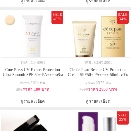
ดูรายละเอียด
ดูรายละเอียด
ขึ้น
SALE
SALE
40%
34%
รหัส : CP-S001
รหัส : CDP12006
Cute Press UV Expert Protection
Cle de Peau Beaute UV Protection
Ultra Smooth SPF 50+ PA+++ ครีม
Cream SPF50+ PA++++ 50ml. ครีม
กันแดดคิวเพรสฝาส้ม กันแดดเนื้อ
กันแดดสูตรใหม่ (สำหรับทาผิวหน้า
views 2624 คน
views 2577 คน
รองพื้น กันแดดผสมรองพื้น กันน้ำ
และผิวกาย) ช่วยป้องกันสัญญาณ
299
ราคา 180 บาท
4500
ราคา 2950 บาท
กันแดดเนื้อมูส 30 กรัม (Light Beige)
แห่งการเสื่อมสภาพของผิวที่เกิดจาก
แสงแดด พร้อมให้ผิวสวยอย่างเป็น
ธรรมชาติและช่วยเพิ่มความกระจ่าง
ดูรายละเอียด
ดูรายละเอียด
ใส มีกลุ่มของโมเลกุลคอมเพล็กซ์ที่
SALE
25%