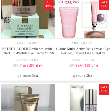
SALE
SALE
49%
64%
รหัส : ELT1029
รหัส : CR11040
ESTEE LAUDER Resilience Multi-
Clarins Multi-Active Yeux Instant Eye
Effect Tri-Peptide Eye Creme ขนาด
Reviver, Targets Fine LinesEye
ทดลอง 3 ml. ครีมดูแลผิวรอบดวงตา
Cream ขนาดทดลอง 3 ml. อายเจล
views 1863 คน
views 1798 คน
ที่มอบคุณประโยชน์แห่งการบำรุง
สูตรใหม่ล่าสุด ครีมบำรุงรอบดวงตา
580
ราคา 295 บาท
520
ราคา 185 บาท
และผลลัพธ์รอบด้าน ให้ผิวรอบ
ช่วยลดเลือนริ้วรอยบางๆ รอยหมอง
ดวงตาแลดูกระชับ ริ้วรอยรอบ
คล้ำ และอาการบวมรอบดวงตา หรือ
ดวงตาแลดูลดเลือนลง เส้นริ้วและ
ฟื้นบำรุงความสดใสให้แก่ดวงตาเพื่อ
ดูรายละเอียด
ดูรายละเอียด
ร่องลึกที่เคยมีแลดูจางลง เผยผิวรอบ
รับมือกับสัญญาณแห่งริ้ว
ดวง
SALE
40%