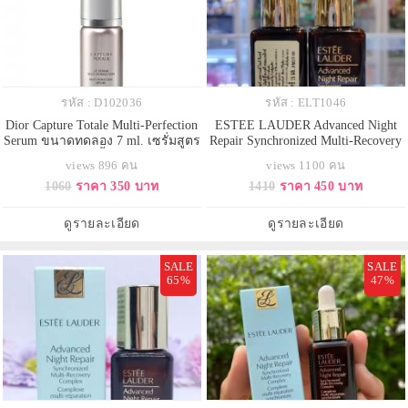
รหัส : D102036
รหัส : ELT1046
Dior Capture Totale Multi-Perfection
ESTEE LAUDER Advanced Night
Serum ขนาดทดลอง 7 ml. เซรั่มสูตร
Repair Synchronized Multi-Recovery
เข้มข้นลดเลือนริ้วรอยแห่งวัยเติม
Complex ขนาดทดลอง 15 ml. เซรั่ม
views 896 คน
views 1100 คน
เต็มร่องผิวให้ตื้นขึ้นผิวอิ่มฟูเรียบ
ฟื้นบำรุงผิวยามค่ำคืนอันดับ1 ด้วย
1060
ราคา 350 บาท
1410
ราคา 450 บาท
เนียนและชุ่มชื้น คงความอ่อนเยาว์
พลังแห่งการฟื้นบำรุงผิวอย่าง
ของผิวให้นานขึ้น ด้วยส่วนผสม
รวดเร็วสู่ผิวใหม่ที่ดูอ่อนเยาว์ ด้วย
Longoza-Cellular Complex ผสานรวม
สูตรใหม่ ปี 2020 เซรั่มสูตรก้าวล้ำ
ดูรายละเอียด
ดูรายละเอียด
กับ Secale c.ซึ่งผ่านกระบ
ช่วยฟื้นบำรุงเส้นริ้
SALE
SALE
65%
47%