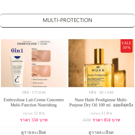
MULTI-PROTECTION
SALE
50%
รหัส : FT1046
รหัส : BC1049
Embryolisse Lait-Creme Concentre
Nuxe Huile Prodigieuse Multi-
Multi-Function Nourishing
Purpose Dry Oil 100 ml. ออยล์สุดปัง
Moisturizer 75ml. ครีมบำรุงผิวหน้า
ที่ชาวฝรั่งเศสไว้วางใจ สูตรแรกของ
views 32 คน
views 32 คน
และผิวกายจากฝรั่งเศส มีส่วนผสมที่
NUXE มาในออยล์สีเหลืองอ่อน มี
ราคา 550 บาท
1690
ราคา 850 บาท
ช่วยดูแลปัญหาผิวได้ในขั้นตอนเดียว
กลิ่นหอมแบบออริจินัลของ NUXE ที่
ด้วยคุณสมบัติ 6in1 คือ สามารถใช้
เป็นกลิ่นส้ม แม็กโนเลีย และวานิล
เป็นมอยเจอร์ไรเซอร์, เมคอัพเบส,
ลา กลิ่นคลาสสิกที่ขายดีที่สุด เป็น
ดูรายละเอียด
ดูรายละเอียด