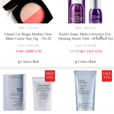
รหัส : CN1016
รหัส : KH1041
Chanel Les Beiges Healthy Glow
Kiehl's Super Multi-Corrective Eye-
Multi-Colour Duo 11g. - No.02
Opening Serum 15ml. เซรั่มฟื้นบำรุง
(ขนาดปกติ) บลัชเนื้อแป้งฝุ่นเนียน
ผิวรอบดวงตาสูตรใหม่ที่ช่วยดูแลผิว
views 2433 คน
views 1534 คน
ละเอียด ที่อัดแน่นมาในตลับสองโทน
รอบดวงตาแบบ 360 องศา แก้ปัญหา
ราคา 1890 บาท
1900
ราคา 1425 บาท
สี ไฮไลท์จะเป็นสีแชมเปญแบบอม
ความร่วงโรยรอบดวงตาทั้ง 5
ชมพูนิดๆ แบบเบาๆ บลัชออนจะเป็น
ประการรวมในเซรั่ม 1 เดียว ผิวรอบ
สีส้มแบบคอรัลแสนสดใส ปัดแล้วผิว
ดวงตาดูกระชับขึ้น รู้สึกดวงตาแลดู
ดูรายละเอียด
ดูรายละเอียด
จะโกลว์บ่มแดดแบบระเรื่อ เป็น
กลมโต ผิวรอบดวง
SALE
SALE
35%
35%