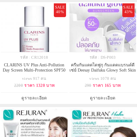
SALE
SALE
40%
43%
รหัส : CR12018
รหัส : DS-P003
CLARINS UV Plus Anti-Pollution
ครีมกันแดดไดฟูกุ กันแดดแบรนด์ดี
Day Screen Multi-Protection SPF50
เซ่ย์ Deesay Daifuku Glowy Soft Skin
Translucent PA++++ 30ml.ครีม
& Matte Sunscreen High Protection
views 917 คน
views 1078 คน
กันแดดด้วยส่วนผสมของสารสกัด
SPF50+ PA++++ (หลอดม่วง)
2200
ราคา 1320 บาท
290
ราคา 165 บาท
จาก Alpine Sanicle ช่วยปกป้องผิว
จากรังสียูวีจากแสงแดด แสงสีฟ้า
จากมือถือ มลภาวะ และฝุ่นละออง
ดูรายละเอียด
ดูรายละเอียด
พร้อมลดเลือนความหมองคล้ำได้
ยาวนาน ปกป้องผิว