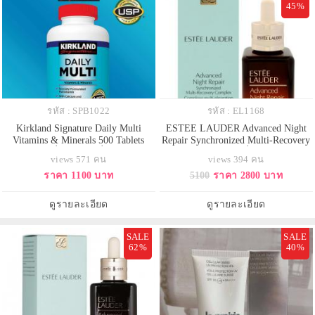
45%
รหัส : SPB1022
รหัส : EL1168
Kirkland Signature Daily Multi
ESTEE LAUDER Advanced Night
Vitamins & Minerals 500 Tablets
Repair Synchronized Multi-Recovery
วิตามินรวมที่ครบถ้วนเพื่อเสริมสร้าง
Complex 50 ml. เซรั่ม ANR GEN5
views 571 คน
views 394 คน
สุขภาพโดยรวม มีส่วนผสมของ
ปรับสูตรใหม่ คอนเฟริม์ ผิวอิ่มฟู
ราคา 1100 บาท
5100
ราคา 2800 บาท
วิตามินและแร่ธาตุที่จำเป็น ออกแบบ
กระชับยิ่งขึ้น เห็นผลเร็วขึ้น ริ้วรอยดู
มาเพื่อช่วยให้รักษาสุขภาพกระดูก
เลือนลงอย่างเห็นได้ชัด ผิวเรียบ
และฟันให้แข็งแรง เสริมสร้างระบบ
เนียน ชุ่มชื้น และสุขภาพผิวดูดีขึ้น
ดูรายละเอียด
ดูรายละเอียด
ภูมิคุ้มกัน และส่งเสริมสุขภาพหัวใ
เนื้อเซรั่มบางเบาซึมเ
SALE
SALE
62%
40%