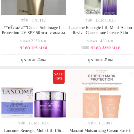
รหัส : CN1112
รหัส : LCM11025
**พร้อมส่ง**Chanel Sublimage La
Lancome Renergie Lift Multi-Action
Protection UV SPF 50 ขนาดทดลอง
Reviva-Concentrate Intense Skin
5 ml. ครีมกันแดดที่มีประสิทธิภาพต่อ
Revitalizer 50 ml. เซรั่มบำรุงผิวทรง
views 2258 คน
views 1483 คน
ต้านริ้วรอยบนใบหน้า ส่วนผสมสกัด
ประสิทธิภาพเพื่อยกระดับความ
ราคา 295 บาท
5600
ราคา 3360 บาท
จากผลไม้ Vanilla Planifolia ผสมด้วย
กระชับของผิว คืนความอ่อนเยาว์ให้
สารสกัดจากรากชะเอมเพื่อปรับโทน
ผิวดูตึงกระชับ เรียบเนียน เปล่งปลั่ง
สีผิว มอบเนื้อสัมผัสที่บางเบา พร้อม
อย่างเป็นธรรมชาติ ด้วยเซรั่มในชุด
ดูรายละเอียด
ดูรายละเอียด
ปกป้องผิวจากรังสี UVA/UVB
ผลิตภัณฑ์
SALE
40%
รหัส : LCM11024
รหัส : FL1007
Lancome Renergie Multi Lift Ultra
Manami Moisturizing Cream Stretch