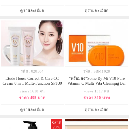
กระจ่างใสผิวหน้าดูมีชีวิตชีวาและ
เปล่งปลั่ง
ดูรายละเอียด
ดูรายละเอียด
รหัส : 020504
รหัส : SBM1028
Etude House Correct & Care CC
*พร้อมส่ง*Some By Mi V10 Pure
Cream 8 in 1 Multi-Function SPF30
Vitamin C Multi Vita Cleansing Bar
PA++ 35 g. ซีซีครีมเอนกประสงค์ 8-
106 g. สบู่วิตามินซีบริสุทธิ์ ช่วย
views 1618 คน
views 1317 คน
in-1 ทั้งให้ความชุ่มชื้น ปกปิดรูขุมขน
ทำความสะอาดได้อย่างหมดจด ลด
ราคา 495 บาท
ราคา 310 บาท
และจุดด่างดำบนใบหน้า ช่วยปกป้อง
รอยสิว จุดด่างดำ เผยผิวขาวสะอาด
ผิวจากการมลภาวะภายนอก พร้อม
ด้วยวิตามินซีเข้มข้นถึง 15,000 ppm
ช่วยบำรุงผิวหน้า ให้ผิวเรียบเนียน
ดูรายละเอียด
ดูรายละเอียด
SALE
28%