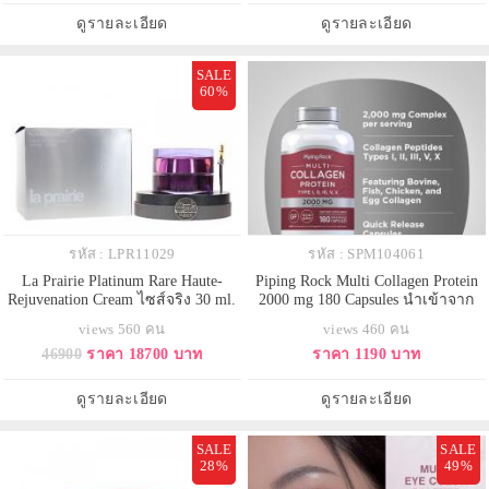
เหนอะหนะ มีเทคโนโลยี Hydro-tech
ที่ช่วยให้ความชุ่มชื้นที่เย็นสบายช่วย
ดูรายละเอียด
ดูรายละเอียด
complex ช่วยเติมความชุ่มชื้น ทำใ
ลดความร้อนของผิว เติมควา
SALE
60%
รหัส : LPR11029
รหัส : SPM104061
La Prairie Platinum Rare Haute-
Piping Rock Multi Collagen Protein
Rejuvenation Cream ไซส์จริง 30 ml.
2000 mg 180 Capsules นำเข้าจาก
ครีมบำรุงมอยซ์เจอไรเซอร์เข้มข้น
อเมริกา ของแท้ 100% แพคเกจใหม่
views 560 คน
views 460 คน
สูตรปรับปรุงใหม่ ที่ได้ผสานสองส่วน
วิตามินโปรตีนคอลลาเจนรวม 5
46900
ราคา 18700 บาท
ราคา 1190 บาท
ประกอบสำคัญอย่าง Exclusive
ไทป์Multi Collagen Type I, II, III, V,
Cellular Complex และ Platinum
X ช่วยบำรุงเส้นผม หนังศรีษะ และ
Multi-Peptide เปปไทด์ 3 ชนิด ที่จะ
เล็บให้แข็งแรงบํารุงรักษาผิว ผม เล็บ
ดูรายละเอียด
ดูรายละเอียด
ช่วยฟื้นบำรุงผิว กระตุ้นการผลิตคอ
ให้แข็งแรง และช่วยในการรอ
SALE
SALE
28%
49%