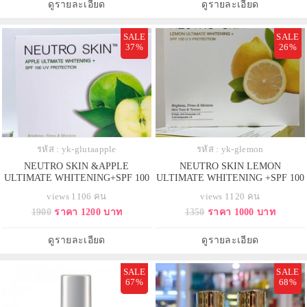
ของเมล็ดซากูระ ที่ชาวญี่ปุ่นเชื่อว่า
ดูรายละเอียด
ดูรายละเอียด
คือยาอายุวัฒนะ ที่นำมา
SALE
SALE
37%
26%
รหัส : yk-glutaapple
รหัส : yk-glemon
NEUTRO SKIN &APPLE
NEUTRO SKIN LEMON
ULTIMATE WHITENING+SPF 100
ULTIMATE WHITENING +SPF 100
UV PROTECTION
U V PROTECTION
views 1106 คน
views 1120 คน
1900
ราคา 1200 บาท
1350
ราคา 1000 บาท
ดูรายละเอียด
ดูรายละเอียด
SALE
SALE
67%
68%