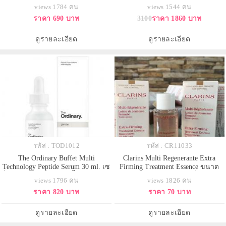
ml. ซีซีครีม เนย โชติกา สุดยอด
ขณะหลับ ลดเลือนริ้วรอยร่องลึก
views 1784 คน
views 1544 คน
กันแดดสูงสุดด้วยค่า SPF50 + ไพร์เม
เติมเต็มร่องผิว ยกกระชับผิว ปรับสี
ราคา 690 บาท
3100
ราคา 1860 บาท
อร์ + รองพื้น + บำรุงและปกป้องผิว
ผิวให้สม่ำเสมอ เผยผิวที่เปล่งปลั่ง
ในขวดเดียว!!บางเบา นุ่มลื่น เรียน
สดใส ในทุกเช้า ด้วยส่วนผสมสุด
เนียน เผยผิวสวย อย่างเป็น
พิเศษ Carnosine DP และ Multi
ดูรายละเอียด
ดูรายละเอียด
ธรรมชาติ ปกป้องผิวจากแสงแดดด้
Vitamin BCE & P ผ
รหัส : TOD1012
รหัส : CR11033
The Ordinary Buffet Multi
Clarins Multi Regenerante Extra
Technology Peptide Serum 30 ml. เซ
Firming Treatment Essence ขนาด
รั่มลดเลือนและต่อต้านริ้วรอยแห่งวัย
ทดลอง 10ml. เอสเซนส์เปี่ยมด้วย
views 1796 คน
views 1826 คน
สำหรับทุกสภาพผิว เติมเต็มความชุ่ม
คุณค่าของสารสกัด Lemon Thyme
ราคา 820 บาท
ราคา 70 บาท
ชื่น ยกกระชับผิว เส้นริ้วจางลง ดู
และ Green Banana ที่ช่วยเสริม
เปล่งปลั่ง กระจ่างใส เรียบเนียนอ่อน
โครงสร้างผิว ส่งผลให้ริ้วรอยดูเรียบ
เยาว์ เนื้อสัมผัสแบบ Water Base
เนียน และผิวดูกระชับแน่นขึ้น เผย
ดูรายละเอียด
ดูรายละเอียด
บางเบา ซึมซาบไ
ให้เห็นผิวที่เนียนนุ่มน่าสัม