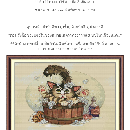
**ผ้า 11count (ใช้ด้ายปัก 3 เส้นเล็ก)
ขนาด: 91x69 cm. พิมพ์ลาย 640 บาท
อุปกรณ์ : ผ้าปักสีขาว, เข็ม, ด้ายปักจีน, ผังลายสี
*ตอนสั่งซื้อช่วยแจ้งในช่องหมายเหตุว่าต้องการสั่งแบบไหนด้วยนะคะ*
**ถ้าต้องการเปลี่ยนเป็นผ้าไม่พิมพ์ลาย, หรือด้ายปักอียิปต์ คอตตอน
100% สอบถามราคาก่อนได้ค่ะ**