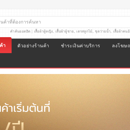
คำค้นยอดฮิต |
เสื้อผ้าผู้หญิง
,
เสื้อผ้าผู้ชาย
,
เดรสลูกไม้
,
ชุดว่ายน้ำ
,
เสื้อผ้าคนอ
ค้า
ตัวอย่างร้านค้า
ชำระเงินค่าบริการ
ลงโฆษ