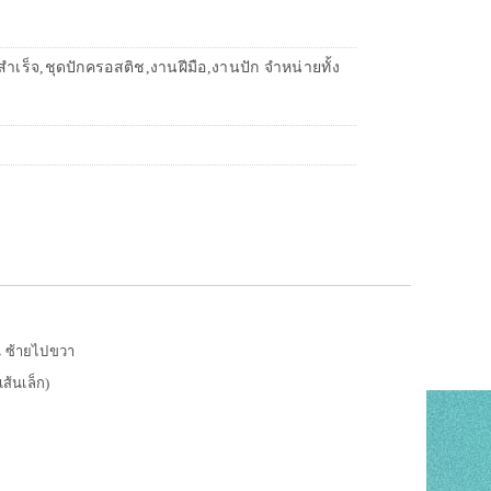
เร็จ,ชุดปักครอสติช,งานฝีมือ,งานปัก จำหน่ายทั้ง
น ซ้ายไปขวา
เส้นเล็ก)
ท