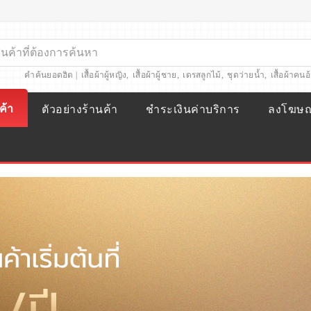
คำค้นยอดฮิต |
เสื้อผ้าผู้หญิง
,
เสื้อผ้าผู้ชาย
,
เดรสลูกไม้
,
ชุดว่ายน้ำ
,
เสื้อผ้าคนอ
ค้า
ตัวอย่างร้านค้า
ชำระเงินค่าบริการ
ลงโฆษ