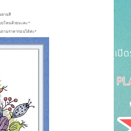
ังลายสี
่งแบบไหนด้วยนะคะ*
อบถามราคาก่อนได้ค่ะ*