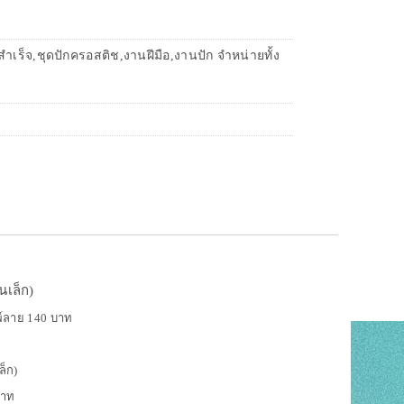
เร็จ,ชุดปักครอสติช,งานฝีมือ,งานปัก จำหน่ายทั้ง
้นเล็ก)
มพ์ลาย 140 บาท
เล็ก)
 บาท