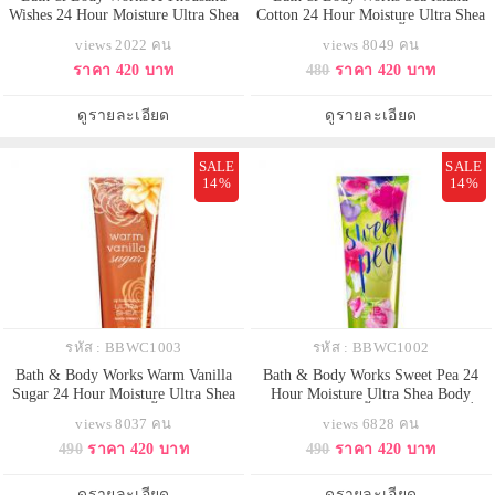
Wishes 24 Hour Moisture Ultra Shea
Cotton 24 Hour Moisture Ultra Shea
Body Cream 226g. ครีมบำรุงผิวสุด
Body Cream 226g. บอดี้ครีมถนอมผิว
views 2022 คน
views 8049 คน
เข้มข้น มีกลิ่นหอมผสมผสานหลาก
กลิ่นหอมติดผิวกายนานตลอดวัน
ราคา 420 บาท
480
ราคา 420 บาท
หลายกลิ่น กลิ่นดอกพิโอนี่ ผสมกลิ่น
กลิ่นนี้จะมีความหอมสะอาดอ่อนๆ
แชมเปญ หอมหรูมีระดับคะ
แบ้วๆ ใสๆ คล้ายกลิ่นแป้งเด็กค่ะ
ใครได้กลิ่นก็อยากอยู่ใกล้ๆ
ดูรายละเอียด
ดูรายละเอียด
SALE
SALE
14%
14%
รหัส : BBWC1003
รหัส : BBWC1002
Bath & Body Works Warm Vanilla
Bath & Body Works Sweet Pea 24
Sugar 24 Hour Moisture Ultra Shea
Hour Moisture Ultra Shea Body
Body Cream 226g. บอดี้ครีมถนอมผิว
Cream 226g. บอดี้ครีมถนอมผิวกลิ่น
views 8037 คน
views 6828 คน
กลิ่นหอมติดผิวกายนานตลอดวัน
หอมติดผิวกายนานตลอดวัน กลิ่น
490
ราคา 420 บาท
490
ราคา 420 บาท
กลิ่นนี้จะหอมวนิลานุ่มๆ ขนมๆ หอม
ดอกสวีทพี หอมหวานสดใส คล้าย
ไฮโซเหมือนน้ำหอมแบรนด์ดังไม่มี
เยลลี่สีชมพูในถ้วยใส ด้วยความหอม
ผิดเลยค่ะ ใครที่ชอบกลิ่นวนิลานุ่มๆ
น่ารักสดใสซุกซนทำให้กลิ่นนี้เป็นที่
ดูรายละเอียด
ดูรายละเอียด