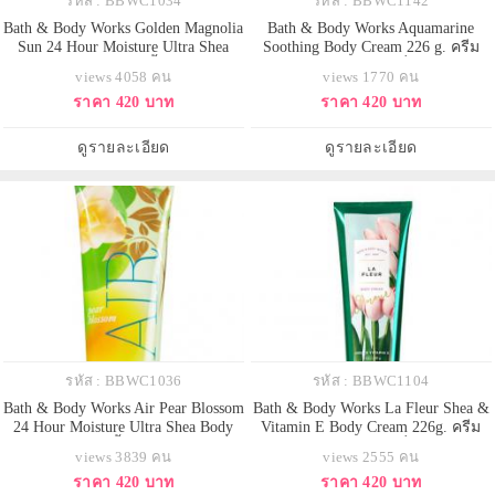
รหัส : BBWC1034
รหัส : BBWC1142
Bath & Body Works Golden Magnolia
Bath & Body Works Aquamarine
Sun 24 Hour Moisture Ultra Shea
Soothing Body Cream 226 g. ครีม
Body Cream 226g. บอดี้ครีมถนอมผิว
บำรุงผิวสุดเข้มข้น มีกลิ่นหอมติดทน
views 4058 คน
views 1770 คน
กลิ่นหอมติดผิวกายนานตลอดวัน
นาน ด้วยกลิ่นหอมเย็นสดชื่น ของ
ราคา 420 บาท
ราคา 420 บาท
กลิ่นดอกไม้แมคโนเลียผสมกับแอปริ
กลิ่นมิ้นท์ เย็นสบาย สูดกลิ่นหอม
คอท หอมรับซัมเมอร์นี้คะ
ธรรมชาติได้เต็มปอด ให้ความรู้สึก
สดชื่นผ่อนคลายค่ะ
ดูรายละเอียด
ดูรายละเอียด
รหัส : BBWC1036
รหัส : BBWC1104
Bath & Body Works Air Pear Blossom
Bath & Body Works La Fleur Shea &
24 Hour Moisture Ultra Shea Body
Vitamin E Body Cream 226g. ครีม
Cream 226g. บอดี้ครีมถนอมผิว กลิ่น
บำรุงผิวสุดเข้มข้น มีกลิ่นหอมติดทน
views 3839 คน
views 2555 คน
หอมติดผิวกายนานตลอดวัน กลิ่นลูก
นาน ด้วยกลิ่นหอมของหมู่มวล
ราคา 420 บาท
ราคา 420 บาท
แพร์ผสมกลิ่นส้ม กลิ่นหอมสดชื่นคะ
ดอกไม้ที่หอมอบอวลด้วยกลิ่นของทิว