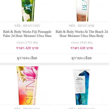
รหัส : BBWC1095
รหัส : BBWC1096
Bath & Body Works Fiji Pineapple
Bath & Body Works At The Beach 24
Palm 24 Hour Moisture Ultra Shea
Hour Moisture Ultra Shea Body
Body Cream 226g. ครีมบำรุงผิวสุด
Cream 226g. ครีมบำรุงผิวสุดเข้มข้น
views 1751 คน
views 1845 คน
เข้มข้น มีกลิ่นหอมติดทนนาน ด้วย
มีกลิ่นหอมติดทนนาน ด้วยกลิ่นหอม
ราคา 420 บาท
ราคา 420 บาท
กลิ่นหอมเปรี้ยวหวานโทนผลไม้ทรอ
สดชื่นกลิ่นไอทะเลเย็นๆ และกลิ่ม
ปิคอล กลิ่นพลัมผสมกับสัปปะรดหอม
หอมนุ่มของมะพร้าว ให้ความรู้สึก
สดชื่นแบบกลิ่นผลไม้
สดชื่นกระปรี้กระเปร่า
ดูรายละเอียด
ดูรายละเอียด