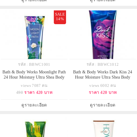
ต้องไม่พลาดนะคะ เ
ติดใจของสาวๆวัยรุ่นจนยา
SALE
14%
รหัส : BBWC1001
รหัส : BBWC1012
Bath & Body Works Moonlight Path
Bath & Body Works Dark Kiss 24
24 Hour Moisture Ultra Shea Body
Hour Moisture Ultra Shea Body
Cream 226g. บอดี้ครีมถนอมผิวกลิ่น
Cream 226g. ครีมบำรุงผิวสุดเข้มข้น
views 7087 คน
views 6002 คน
หอมติดผิวกายนานตลอดวัน กลิ่นนี้
มีกลิ่นหอมติดทนนาน กลิ่นนี้จะวนิ
490
ราคา 420 บาท
ราคา 420 บาท
จะอ่อนๆ ละมุนๆ เบาๆ เหมือนกลิ่น
ลาผสมกับกลิ่นผลไม้จำพวกบลูเบอรี่
ครีมอ่อนๆ ธรรมชาติค่ะเหมาะ
มาพร้อมกับกลิ่นหอมเย็นๆ ให้ความรู้
สำหรับคนที่ไม่ชอบกลิ่นฉุน แต่
สึกเท่ๆ แต่น่ารัก กลิ่นค่อนข้าง
ดูรายละเอียด
ดูรายละเอียด
ต้องการให้กลิ่นติดทนค่ะ
ชัดเจนโดดเด่น