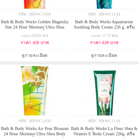
รหัส : BBWC1034
รหัส : BBWC1142
Bath & Body Works Golden Magnolia
Bath & Body Works Aquamarine
Sun 24 Hour Moisture Ultra Shea
Soothing Body Cream 226 g. ครีม
Body Cream 226g. บอดี้ครีมถนอมผิว
บำรุงผิวสุดเข้มข้น มีกลิ่นหอมติดทน
views 4059 คน
views 1775 คน
กลิ่นหอมติดผิวกายนานตลอดวัน
นาน ด้วยกลิ่นหอมเย็นสดชื่น ของ
ราคา 420 บาท
ราคา 420 บาท
กลิ่นดอกไม้แมคโนเลียผสมกับแอปริ
กลิ่นมิ้นท์ เย็นสบาย สูดกลิ่นหอม
คอท หอมรับซัมเมอร์นี้คะ
ธรรมชาติได้เต็มปอด ให้ความรู้สึก
สดชื่นผ่อนคลายค่ะ
ดูรายละเอียด
ดูรายละเอียด
รหัส : BBWC1036
รหัส : BBWC1104
Bath & Body Works Air Pear Blossom
Bath & Body Works La Fleur Shea &
24 Hour Moisture Ultra Shea Body
Vitamin E Body Cream 226g. ครีม