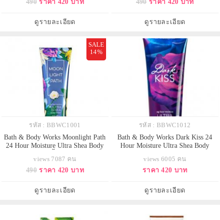
490
ราคา 420 บาท
490
ราคา 420 บาท
กลิ่นนี้จะหอมวนิลานุ่มๆ ขนมๆ หอม
ดอกสวีทพี หอมหวานสดใส คล้าย
ไฮโซเหมือนน้ำหอมแบรนด์ดังไม่มี
เยลลี่สีชมพูในถ้วยใส ด้วยความหอม
ผิดเลยค่ะ ใครที่ชอบกลิ่นวนิลานุ่มๆ
น่ารักสดใสซุกซนทำให้กลิ่นนี้เป็นที่
ดูรายละเอียด
ดูรายละเอียด
ต้องไม่พลาดนะคะ เ
ติดใจของสาวๆวัยรุ่นจนยา
SALE
14%
รหัส : BBWC1001
รหัส : BBWC1012
Bath & Body Works Moonlight Path
Bath & Body Works Dark Kiss 24
24 Hour Moisture Ultra Shea Body
Hour Moisture Ultra Shea Body
Cream 226g. บอดี้ครีมถนอมผิวกลิ่น
Cream 226g. ครีมบำรุงผิวสุดเข้มข้น
views 7087 คน
views 6005 คน
หอมติดผิวกายนานตลอดวัน กลิ่นนี้
มีกลิ่นหอมติดทนนาน กลิ่นนี้จะวนิ
490
ราคา 420 บาท
ราคา 420 บาท
จะอ่อนๆ ละมุนๆ เบาๆ เหมือนกลิ่น
ลาผสมกับกลิ่นผลไม้จำพวกบลูเบอรี่
ครีมอ่อนๆ ธรรมชาติค่ะเหมาะ
มาพร้อมกับกลิ่นหอมเย็นๆ ให้ความรู้
สำหรับคนที่ไม่ชอบกลิ่นฉุน แต่
สึกเท่ๆ แต่น่ารัก กลิ่นค่อนข้าง
ดูรายละเอียด
ดูรายละเอียด
ต้องการให้กลิ่นติดทนค่ะ
ชัดเจนโดดเด่น