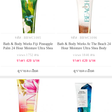
รหัส : BBWC1095
รหัส : BBWC1096
Bath & Body Works Fiji Pineapple
Bath & Body Works At The Beach 24
Palm 24 Hour Moisture Ultra Shea
Hour Moisture Ultra Shea Body
Body Cream 226g. ครีมบำรุงผิวสุด
Cream 226g. ครีมบำรุงผิวสุดเข้มข้น
views 1752 คน
views 1846 คน
เข้มข้น มีกลิ่นหอมติดทนนาน ด้วย
มีกลิ่นหอมติดทนนาน ด้วยกลิ่นหอม
ราคา 420 บาท
ราคา 420 บาท
กลิ่นหอมเปรี้ยวหวานโทนผลไม้ทรอ
สดชื่นกลิ่นไอทะเลเย็นๆ และกลิ่ม
ปิคอล กลิ่นพลัมผสมกับสัปปะรดหอม
หอมนุ่มของมะพร้าว ให้ความรู้สึก
สดชื่นแบบกลิ่นผลไม้
สดชื่นกระปรี้กระเปร่า
ดูรายละเอียด
ดูรายละเอียด