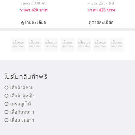
Cream 226g. บอดี้ครีมถนอมผิว กลิ่น
บำรุงผิวสุดเข้มข้น มีกลิ่นหอมติดทน
views 3840 คน
views 2557 คน
หอมติดผิวกายนานตลอดวัน กลิ่นลูก
นาน ด้วยกลิ่นหอมของหมู่มวล
ราคา 420 บาท
ราคา 420 บาท
แพร์ผสมกลิ่นส้ม กลิ่นหอมสดชื่นคะ
ดอกไม้ที่หอมอบอวลด้วยกลิ่นของทิว
ลิปฝรั่งเศส ลิลลี่ ฟรีเซีย หอมน่ารัก
อ่อนหวานค่ะ
ดูรายละเอียด
ดูรายละเอียด
โปรโมทสินค้าฟรี
เสื้อผ้าผู้ชาย
เสื้อผ้าผู้หญิง
เดรสลูกไม้
เสื้อกันหนาว
เสื้อแขนยาว