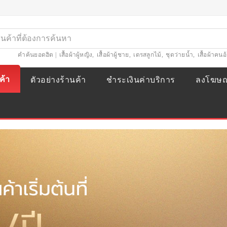
คำค้นยอดฮิต |
เสื้อผ้าผู้หญิง
,
เสื้อผ้าผู้ชาย
,
เดรสลูกไม้
,
ชุดว่ายน้ำ
,
เสื้อผ้าคนอ
ค้า
ตัวอย่างร้านค้า
ชำระเงินค่าบริการ
ลงโฆษ