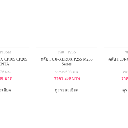
 CP105M
รหัส : P255
ร
OX CP105 CP205
ตลับ FUJI-XEROX P255 M255
ตลับ FUJI
ENTA
Series
676 คน
views 608 คน
vi
00 บาท
ราคา 200 บาท
ราค
ะเอียด
ดูรายละเอียด
ดู