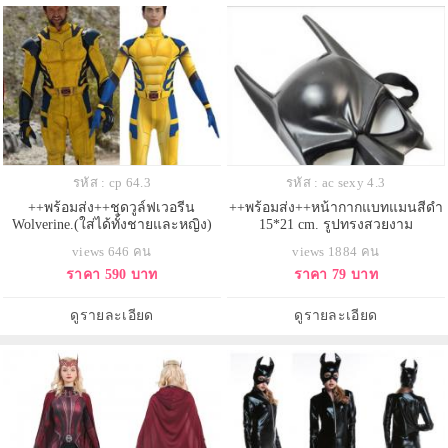
รหัส : cp 64.3
รหัส : ac sexy 4.3
++พร้อมส่ง++ชุดวูล์ฟเวอรีน
++พร้อมส่ง++หน้ากากแบทแมนสีดำ
Wolverine.(ใส่ได้ทั้งชายและหญิง)
15*21 cm. รูปทรงสวยงาม
views 646 คน
views 1884 คน
ราคา 590 บาท
ราคา 79 บาท
ดูรายละเอียด
ดูรายละเอียด