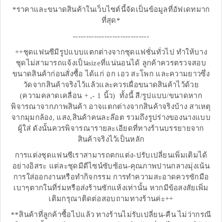
*ราคาและขนาดสินค้าในเว็บไซต์นี้จัดเป็นข้อมูลที่อัฟเดทมาก
ที่สุด*
-----------------------------
++ชุดแฟนซีมีรูปแบบแตกต่างจากชุดแฟชั่นทั่วไป ทำให้บาง
ชุดไม่สามารถแจ้งเป็นsizeที่แน่นอนได้ ลูกค้าควรตรวจสอบ
ขนาดสินค้าก่อนสั่งซื้อ ได้แก่ อก เอว สะโพก และความยาวซึ่ง
วัดจากสินค้าจริงไว้แล้วและควรเผื่อขนาดสินค้าไว้ด้วย
(ความคลาดเคลื่อน + ,- 1 นิ้ว) ทั้งนี้ สี/รูปแบบ/ขนาดหาก
พิจารณาจากภาพสินค้า อาจแตกต่างจากสินค้าจริงบ้าง สาเหตุ
จากมุมกล้อง, แสง,สินค้าคนละล๊อต รวมถึงรูปร่างของนางแบบ
ผู้ใส่ ดังนั้นควรพิจารณารายละเอียดที่ทางร้านบรรยายจาก
สินค้าจริงไว้เป็นหลัก
การแต่งชุดแฟนซีเราสามารถตกแต่ง-ปรับเปลี่ยนเพิ่มเติมได้
อย่างอิสระ แต่ละชุดมีดีไซน์ซับซ้อน-คุณภาพปานกลางมุ่งเน้น
การใส่ออกงานหรือทำกิจกรรม การทำความสะอาดควรซักมือ
เบาๆตากในที่ร่มหรือส่งร้านซักแห้งเท่านั้น หากมีข้อสงสัยเพิ่ม
เติมกรุณาติดต่อสอบถามทางร้านค่ะ++
**สินค้าที่ลูกค้าซื้อไปแล้ว ทางร้านไม่รับเปลี่ยน-คืน ไม่ว่ากรณี