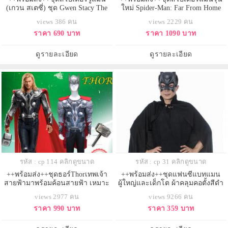
(เกวน สเตซี่) ชุด Gwen Stacy The
ใหม่ Spider-Man: Far From Home
Amazing SpiderMan
ชุดไอ้แมงมุม ชุดSpiderMan
views 386 คน
views 2229 คน
ชุด+หน้ากาก ปี 2019
ราคา 690 บาท
ราคา 1090 บาท
ดูรายละเอียด
ดูรายละเอียด
รหัส : cp 114 คลิกดูขนาด
รหัส : cp 31 คลิกดูขนาด
++พร้อมส่ง++ชุดธอร์Thorเทพเจ้า
++พร้อมส่ง++ชุดแฟนซีแบทแมน
สายฟ้ามาพร้อมค้อนสายฟ้า เหมาะ
ผู้ใหญ่และเด็กโต ผ้าคลุมคอตั้งสีดำ
กับความสูง 168-185 cm.
และหน้ากากแบทแมน
views 2977 คน
views 9266 คน
ราคา 990 บาท
ราคา 359 บาท