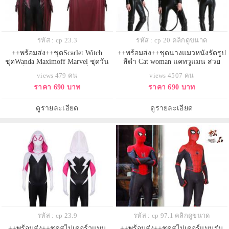
รหัส : cp 23.3
รหัส : cp 20 คลิกดูขนาด
++พร้อมส่ง++ชุดScarlet Witch
++พร้อมส่ง++ชุดนางแมวหนังรัดรูป
ชุดWanda Maximoff Marvel ชุดวัน
สีดำ Cat woman แคทวูแมน สวย
ด้า แม็กซิมอฟฟ์ ชุดสการ์เล็ต วิทช์
sexy เทห์มาก สินค้ามาพร้อม
views 479 คน
views 4507 คน
แวนด้า แม็กซิมอฟฟ์
ชุด+หน้ากาก Catwoman
ราคา 690 บาท
ราคา 690 บาท
ดูรายละเอียด
ดูรายละเอียด
รหัส : cp 23.9
รหัส : cp 97.1 คลิกดูขนาด
++พร้อมส่ง++ชุดสไปเดอร์วูแมน
++พร้อมส่ง++ชุดสไปเดอร์แมนรุ่น