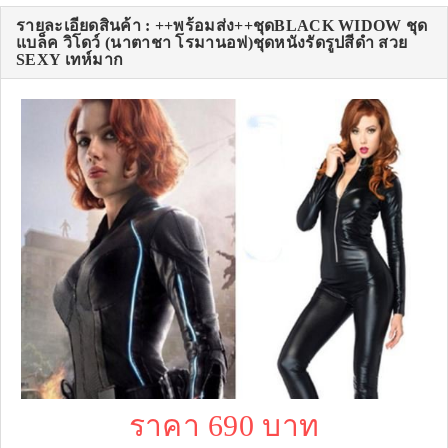
รายละเอียดสินค้า : ++พร้อมส่ง++ชุดBLACK WIDOW ชุด
แบล็ค วิโดว์ (นาตาชา โรมานอฟ)ชุดหนังรัดรูปสีดำ สวย
SEXY เทห์มาก
ราคา 690 บาท