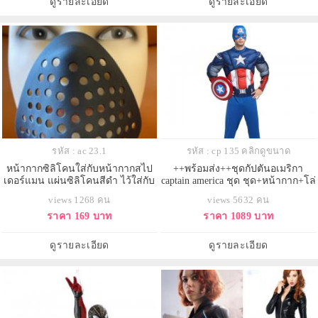
ดูรายละเอียด
ดูรายละเอียด
รหัส : ac 23.1
รหัส : cp 135 คลิกดูขนาด
หน้ากากซิลิโคนใส่กับหน้ากากสไป
++พร้อมส่ง++ชุดกัปตันอเมริกา
เดอร์แมน แผ่นซิลิโคนสีดำ ไว้ใส่กับ
captain america ชุด ชุด+หน้ากาก+โล่
หน้ากากต่างๆหรือหน้ากากสไปเดอร์
ห์ ชุดกัปตันอเมริกาอเวนเจอร์ เหมาะ
views 1268 คน
views 5632 คน
แมน ช่วยให้หายใจได้ง่ายขึ้น
กับความสูง 168-185 cm.
ราคา 169 บาท
ราคา 1089 บาท
ดูรายละเอียด
ดูรายละเอียด