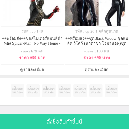
รหัส : cp 148
รหัส : cp 20.1 คลิกดูขนาด
++พร้อมส่ง++ชุดสไปเดอร์แมนสีดำ
++พร้อมส่ง++ชุดBlack Widow ชุดแบ
ทอง Spider-Man: No Way Home -
ล็ค วิโดว์ (นาตาชา โรมานอฟ)ชุด
Spider-Man (Black & Gold Suit)
หนังรัดรูปสีดำ สวย sexy เทห์มาก
views 679 คน
views 5133 คน
ราคา 690 บาท
ราคา 690 บาท
ดูรายละเอียด
ดูรายละเอียด
โปรโมทสินค้าฟรี
สั่งซื้อสินค้าชิ้นนี้