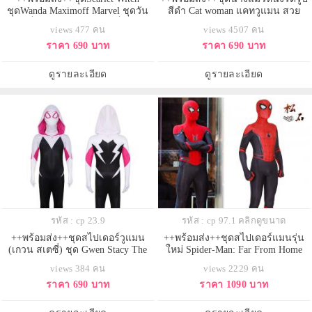
ชุดWanda Maximoff Marvel ชุดวัน
สีดำ Cat woman แคทวูแมน สวย
ด้า แม็กซิมอฟฟ์ ชุดสการ์เล็ต วิทช์
sexy เทห์มาก สินค้ามาพร้อม
views 477 คน
views 4507 คน
แวนด้า แม็กซิมอฟฟ์
ชุด+หน้ากาก Catwoman
ราคา 690 บาท
ราคา 690 บาท
ดูรายละเอียด
ดูรายละเอียด
รหัส : cp 23.9
รหัส : cp 97.1 คลิกดูขนาด
++พร้อมส่ง++ชุดสไปเดอร์วูแมน
++พร้อมส่ง++ชุดสไปเดอร์แมนรุ่น
(เกวน สเตซี่) ชุด Gwen Stacy The
ใหม่ Spider-Man: Far From Home
Amazing SpiderMan
ชุดไอ้แมงมุม ชุดSpiderMan
views 384 คน
views 2229 คน
ชุด+หน้ากาก ปี 2019
ราคา 690 บาท
ราคา 1090 บาท