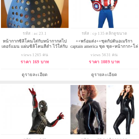
รหัส : ac 23.1
รหัส : cp 135 คลิกดูขนาด
หน้ากากซิลิโคนใส่กับหน้ากากสไป
++พร้อมส่ง++ชุดกัปตันอเมริกา
เดอร์แมน แผ่นซิลิโคนสีดำ ไว้ใส่กับ
captain america ชุด ชุด+หน้ากาก+โล่
หน้ากากต่างๆหรือหน้ากากสไปเดอร์
ห์ ชุดกัปตันอเมริกาอเวนเจอร์ เหมาะ
views 1265 คน
views 5631 คน
แมน ช่วยให้หายใจได้ง่ายขึ้น
กับความสูง 168-185 cm.
ราคา 169 บาท
ราคา 1089 บาท
ดูรายละเอียด
ดูรายละเอียด