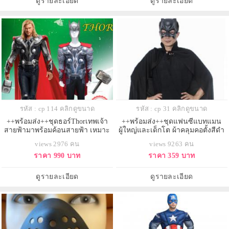
ดูรายละเอียด
ดูรายละเอียด
รหัส : cp 114 คลิกดูขนาด
รหัส : cp 31 คลิกดูขนาด
++พร้อมส่ง++ชุดธอร์Thorเทพเจ้า
++พร้อมส่ง++ชุดแฟนซีแบทแมน
สายฟ้ามาพร้อมค้อนสายฟ้า เหมาะ
ผู้ใหญ่และเด็กโต ผ้าคลุมคอตั้งสีดำ
กับความสูง 168-185 cm.
และหน้ากากแบทแมน
views 2976 คน
views 9263 คน
ราคา 990 บาท
ราคา 359 บาท
ดูรายละเอียด
ดูรายละเอียด