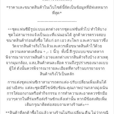
*ราคาและขนาดสินค้าในเว็บไซต์นี้จัดเป็นข้อมูลที่อัฟเดทมาก
ที่สุด*
-----------------------------
++ชุดแฟนซีมีรูปแบบแตกต่างจากชุดแฟชั่นทั่วไป ทำให้บาง
ชุดไม่สามารถแจ้งเป็นsizeที่แน่นอนได้ ลูกค้าควรตรวจสอบ
ขนาดสินค้าก่อนสั่งซื้อ ได้แก่ อก เอว สะโพก และความยาวซึ่ง
วัดจากสินค้าจริงไว้แล้วและควรเผื่อขนาดสินค้าไว้ด้วย
(ความคลาดเคลื่อน + ,- 1 นิ้ว) ทั้งนี้ สี/รูปแบบ/ขนาดหาก
พิจารณาจากภาพสินค้า อาจแตกต่างจากสินค้าจริงบ้าง สาเหตุ
จากมุมกล้อง, แสง,สินค้าคนละล๊อต รวมถึงรูปร่างของนางแบบ
ผู้ใส่ ดังนั้นควรพิจารณารายละเอียดที่ทางร้านบรรยายจาก
สินค้าจริงไว้เป็นหลัก
การแต่งชุดแฟนซีเราสามารถตกแต่ง-ปรับเปลี่ยนเพิ่มเติมได้
อย่างอิสระ แต่ละชุดมีดีไซน์ซับซ้อน-คุณภาพปานกลางมุ่งเน้น
การใส่ออกงานหรือทำกิจกรรม การทำความสะอาดควรซักมือ
เบาๆตากในที่ร่มหรือส่งร้านซักแห้งเท่านั้น หากมีข้อสงสัยเพิ่ม
เติมกรุณาติดต่อสอบถามทางร้านค่ะ++
**สินค้าที่ลูกค้าซื้อไปแล้ว ทางร้านไม่รับเปลี่ยน-คืน ไม่ว่ากรณี