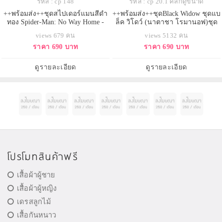
รหัส : cp 148
รหัส : cp 20.1 คลิกดูขนาด
++พร้อมส่ง++ชุดสไปเดอร์แมนสีดำ
++พร้อมส่ง++ชุดBlack Widow ชุดแบ
ทอง Spider-Man: No Way Home -
ล็ค วิโดว์ (นาตาชา โรมานอฟ)ชุด
Spider-Man (Black & Gold Suit)
หนังรัดรูปสีดำ สวย sexy เทห์มาก
views 679 คน
views 5132 คน
ราคา 690 บาท
ราคา 690 บาท
ดูรายละเอียด
ดูรายละเอียด
โปรโมทสินค้าฟรี
เสื้อผ้าผู้ชาย
เสื้อผ้าผู้หญิง
เดรสลูกไม้
เสื้อกันหนาว