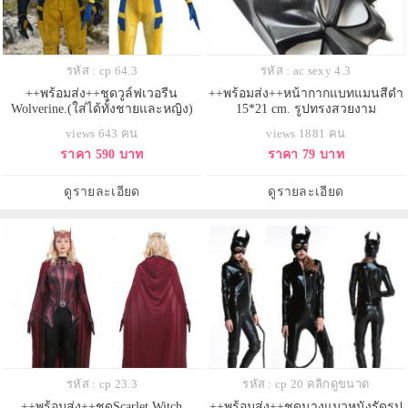
รหัส : cp 64.3
รหัส : ac sexy 4.3
++พร้อมส่ง++ชุดวูล์ฟเวอรีน
++พร้อมส่ง++หน้ากากแบทแมนสีดำ
Wolverine.(ใส่ได้ทั้งชายและหญิง)
15*21 cm. รูปทรงสวยงาม
views 643 คน
views 1881 คน
ราคา 590 บาท
ราคา 79 บาท
ดูรายละเอียด
ดูรายละเอียด
รหัส : cp 23.3
รหัส : cp 20 คลิกดูขนาด
++พร้อมส่ง++ชุดScarlet Witch
++พร้อมส่ง++ชุดนางแมวหนังรัดรูป