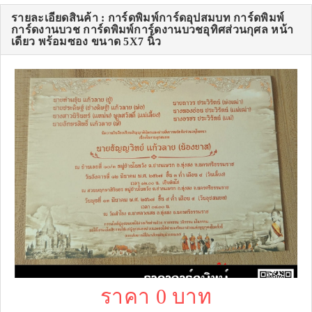
รายละเอียดสินค้า : การ์ดพิมพ์การ์ดอุปสมบท การ์ดพิมพ์
การ์ดงานบวช การ์ดพิมพ์การ์ดงานบวชอุทิศส่วนกุศล หน้า
เดียว พร้อมซอง ขนาด 5X7 นิ้ว
ราคา 0 บาท