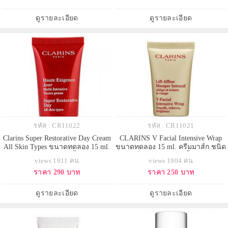
Action ของ Shaping Facial Lift ที่
เกิดริ้วรอย คืนความยืดหยุ่น ให้ผิว
รังสรรค์มาเพื่อผู้หญิงเอเชียโดย
เนียนนุ่ม เปล่งปลั่ง สดใส สุขภาพดี
ดูรายละเอียด
ดูรายละเอียด
เฉพาะ เซรั่มเน
จากส่วนผสมของสารสกัดจา
รหัส : CR11022
รหัส : CR11021
Clarins Super Restorative Day Cream
CLARINS V Facial Intensive Wrap
All Skin Types ขนาดทดลอง 15 ml.
ขนาดทดลอง 15 ml. ครีมมาส์ก ชนิด
มอยเจอร์ไรเซอร์สูตรฟื้นบำรุงผิว
ล้างออก ลดอาการบวมน้ำ ยกกระชับ
views 1911 คน
views 1904 คน
กลางวัน ด้วยสารสกัด Pueraria
เข้ารูป สัมผัสของผิวที่เนียนนุ่ม ฟื้นฟู
ราคา 290 บาท
ราคา 250 บาท
Lobata ช่วยซ่อมแซม คืนความ
ผิวจากความเครียด ความร้อน และ
ยืดหยุ่นให้ผิวที่ร่วงโรยตามวัย จาก
พักผ่อนที่ไม่เพียงพอ ให้ผิวดูเปล่งปลั่ง
การเปลี่ยนแปลงของฮอร์โมนตาม
สดใส ชุ่มชื่น จากส่วนผสมเข้มข้น
ดูรายละเอียด
ดูรายละเอียด
ธรรมชาติ ช่วยให้ริ้วรอย ร่องลึ
สกัดจากพืชธร