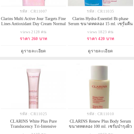
รหัส : CR11007
รหัส : CR11035
Clarins Multi Active Jour Targets Fine
Clarins Hydra-Essentiel Bi-phase
Lines Antioxidant Day Cream Normal
Serum ขนาดทดลอง 15 ml. เซรั่มคืน
To Dry Skin ขนาดทดลอง 15 ml.
ความมีชีวิตชีวาให้ผิวขาดน้ำ
views 2128 คน
views 1823 คน
ครีมลดเลือนริ้วรอยสำหรับตอนเช้า
ราคา 260 บาท
ราคา 420 บาท
สำหรับผิวธรรมดา-ผิวแห้ง ช่วย
ชะลอการเกิดริ้วรอยแรกเริ่ม เนื้อ
บางเบา ซึมซาบไว สบายผิว ให้ผิวได้
ดูรายละเอียด
ดูรายละเอียด
รับการผ่อนคลายจาก
รหัส : CR11025
รหัส : CR11010
CLARINS White Plus Pure
CLARINS Renew Plus Body Serum
Translucency Tri-Intensive
ขนาดทดลอง 100 ml. เซรั่มบำรุงผิว
Brightening Serum ขนาดทดลอง
กายชนิดแรกของ Clarins ที่ช่วยผลัด