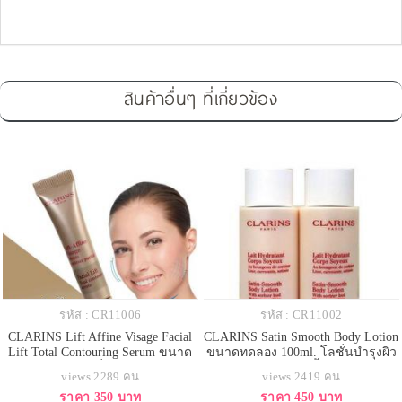
สินค้าอื่นๆ ที่เกี่ยวข้อง
รหัส : CR11006
รหัส : CR11002
CLARINS Lift Affine Visage Facial
CLARINS Satin Smooth Body Lotion
Lift Total Contouring Serum ขนาด
ขนาดทดลอง 100ml. โลชั่นบำรุงผิว
ทดลอง 10 ml. เซรั่มหน้าเรียว ปฏิวัติ
กายสูตรเข้มข้น เนื้อซาตินมอบ
views 2289 คน
views 2419 คน
ความงามเพื่อใบหน้าดูกระชับสวยใน
สัมผัสที่เรียบลื่น ซึมซาบไว ไม่เหนียว
ราคา 350 บาท
ราคา 450 บาท
อุดมคติ ด้วยนวัตกรรม 3D Refining
เหนอะหนะ ช่วยลดและชะลอการ