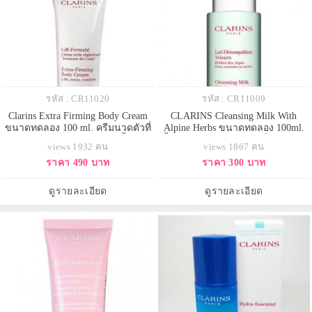
รหัส : CR11020
รหัส : CR11009
Clarins Extra Firming Body Cream
CLARINS Cleansing Milk With
ขนาดทดลอง 100 ml. ครีมนวดตัวที่
Alpine Herbs ขนาดทดลอง 100ml.
ช่วยยกกระชับและลดเลือนริ้วรอย
น้ำนมทำความสะอาดเครื่องสำอาง
views 1932 คน
views 1867 คน
สำหรับผิวแห้ง ทำให้ผิวเนียนเรียบ
และสิ่งสกปรกต่างๆ สำหรับผิวแห้ง
ราคา 490 บาท
ราคา 300 บาท
ขึ้น พร้อมเพิ่มความยืดหยุ่นให้ผิว ไม่
ถึงผิวธรรมดา ช่วยคงความสมดุล
ให้เกิดผิวฟองน้ำที่ดูหย่อนคล้อย
ความชุ่มชื้นผิวอย่างสมบูรณ์ ให้ผิว
เปล่งปลั่ง เนียนนุ่มสบาย สดชื่นอย่าง
ดูรายละเอียด
ดูรายละเอียด
สมบูรณ์