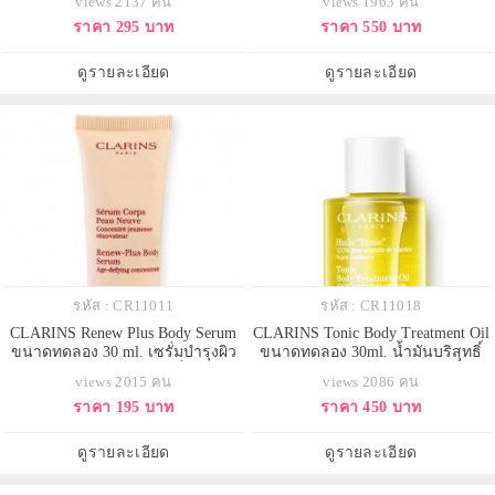
views 2137 คน
views 1963 คน
10ml. เซรั่มบำรุงผิวหน้าล้ำหน้าที่สุด
เซลล์ผิว เผยผิวเนียนกระจ่างใสของ
ราคา 295 บาท
ราคา 550 บาท
กับนวัตกรรมการดูแลที่ช่วยให้ผิวใส
ผิวเกิดใหม่ Clarins Renew-Plus Body
กระจ่างอย่างล้ำลึก ช่วยให้ผิวเรียบ
Serum มอบการบำรุงอย่างล้ำลึก ด้วย
เนียน ไร้ร่องรอย เปล่งปลั่งอมชมพู
ส่วนผสมจาด Pre-Ratinal วิตามิน A
ดูรายละเอียด
ดูรายละเอียด
อย่างมีสุขภาพดี
บริสุทธิ์ พร้อมข
รหัส : CR11011
รหัส : CR11018
CLARINS Renew Plus Body Serum
CLARINS Tonic Body Treatment Oil
ขนาดทดลอง 30 ml. เซรั่มบำรุงผิว
ขนาดทดลอง 30ml. น้ำมันบริสุทธิ์
กายชนิดแรกของ Clarins ที่ช่วยผลัด
100% จากพืชพรรณธรรมชาติที่ขาย
views 2015 คน
views 2086 คน
เซลล์ผิว เผยผิวเนียนกระจ่างใสของ
ดีที่สุดของคลาแรงส์ ช่วยให้ผิว
ราคา 195 บาท
ราคา 450 บาท
ผิวเกิดใหม่ Clarins Renew-Plus Body
ยืดหยุ่น กระชับ เรียบเนียน ต่อต้าน
Serum มอบการบำรุงอย่างล้ำลึก ด้วย
รอยแตกลาย เก็บกักความชุ่มชื้นไว้
ส่วนผสมจาด Pre-Ratinal วิตามิน A
ให้ผิวนุ่มนวล ปรับผิวให้ยืดหยุ่น คง
ดูรายละเอียด
ดูรายละเอียด
บริสุทธิ์ พร้อมข
ความกระชับ ให้ผิวทั่