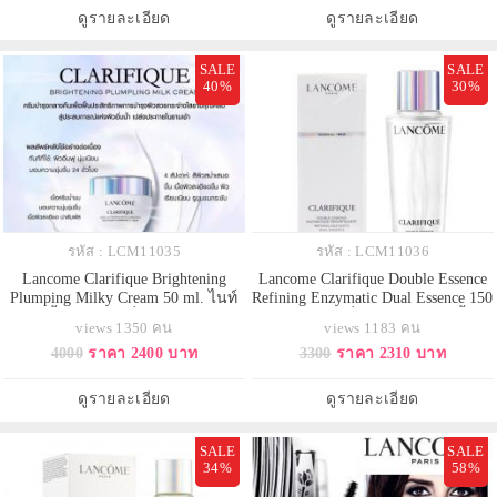
พิษที่ตกค้างอยู่บนผิวให้หลุดออกอย่าง
สำอาง ฝุ่นละออง และสารพิษที่
ดูรายละเอียด
ดูรายละเอียด
อ่อนโยน โดยไม่แห้งตึง ด้วยส
ตกค้างอยู่บนผิวให้หลุดออกอย่างอ่อน
โย
SALE
SALE
40%
30%
รหัส : LCM11035
รหัส : LCM11036
Lancome Clarifique Brightening
Lancome Clarifique Double Essence
Plumping Milky Cream 50 ml. ไนท์
Refining Enzymatic Dual Essence 150
ครีมฟื้นฟูผิวยามค่ำคืน คืนความ
ml. เอสเซนส์เพื่อผิวกระจ่างใสขึ้นถึง
views 1350 คน
views 1183 คน
สว่างกระจ่างใส พร้อมเติมเต็มความ
4 มิติ เนื้อใสบางเบา ไม่เหนียว
4000
ราคา 2400 บาท
3300
ราคา 2310 บาท
ชุ่มชื่นให้ผิวอิ่มน้ำ เผยผิวที่เปล่ง
เหนอะหนะ เพิ่มความสว่างกระจ่าง
ประกายในตอนเช้า เนื้อครีมน้ำนม
ใสให้กับผิวหน้า ทำให้ผิวแลดูเรียบ
เนียนละเอียด สบายผิวไม่เพิ่มความ
เนียน กระชับยิ่งขึ้น
ดูรายละเอียด
ดูรายละเอียด
มันส่วนเกิน ให้สัมผัสเบาสบาย ให
SALE
SALE
34%
58%