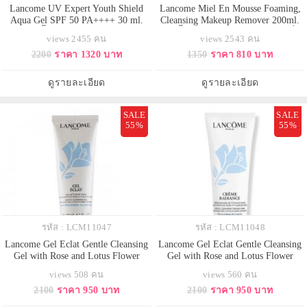
Lancome UV Expert Youth Shield
Lancome Miel En Mousse Foaming,
Aqua Gel SPF 50 PA++++ 30 ml.
Cleansing Makeup Remover 200ml.
กันแดดเนื้อเจลคุมมัน สูตรปรับปรุง
ดับเบิ้ลเคลนเซอร์ตัวใหม่ล่าสุด ซึ่ง
views 2455 คน
views 2543 คน
ใหม่ เนื้อเจลชุ่มชื่นดุจน้ำเบาสบาย
เสริมคุณค่าด้วยน้ำผึ้งจากดอกอะคา
2200
ราคา 1320 บาท
1350
ราคา 810 บาท
ผิว เกลี่ยง่าย ไม่เหนียวเหนอะหนะ
เซีย ทันทีที่คลึงไปบนผิว เนื้อสัมผัส
ผสานส่วนผสมสำคัญชนิดใหม่ใน
คล้ายน้ำผึ้งซึ่งปฏิบัติการแบบ 2-อิน-1
การฟื้นบำรุงผิวพร้อมคุณสมบัติแอน
จะจับเมคอัพและสิ่งสกปรกทั้งหลาย
ดูรายละเอียด
ดูรายละเอียด
ติออกซิแดนท์
ให้ลอยข
SALE
SALE
55%
55%
รหัส : LCM11047
รหัส : LCM11048
Lancome Gel Eclat Gentle Cleansing
Lancome Gel Eclat Gentle Cleansing
Gel with Rose and Lotus Flower
Gel with Rose and Lotus Flower
Extract 125 ml.เจลทำความสะอาด
Extract 125 ml. โฟมทำความสะอาด
views 508 คน
views 560 คน
ผิวหน้าได้สะอาดหมดจด สำหรับทุก
เนื้อครีมทำความสะอาดผิวหน้าได้
2100
ราคา 950 บาท
2100
ราคา 950 บาท
สภาพผิว ใช้ได้แม้ผิวบอบบางแพ้ง่าย
สะอาดหมดจด สำหรับทุกสภาพผิว
ทั้งเครื่องสำอาง ฝุ่นละออง และสาร
ใช้ได้แม้ผิวบอบบางแพ้ง่าย ทั้งเครื่อง