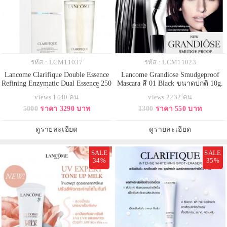
รหัส : LCM11037
รหัส : LCM11023
Lancome Clarifique Double Essence
Lancome Grandiose Smudgeproof
Refining Enzymatic Dual Essence 250
Mascara สี 01 Black ขนาดปกติ 10g.
ml. เอสเซนส์เพื่อผิวกระจ่างใสขึ้นถึง
No box มาสคาร่าสุดหรูสีดำสนิท
views 1440 คน
views 2232 คน
4 มิติ เนื้อใสบางเบา ไม่เหนียว
คิดค้นเพื่อสาวเอเชียโดเฉพาะ
5000
ราคา 3290 บาท
1300
ราคา 550 บาท
เหนอะหนะ เพิ่มความสว่างกระจ่าง
นวัตกรรมใหม่กับแปรงโค้งแบบ
ใสให้กับผิวหน้า ทำให้ผิวแลดูเรียบ
Swan-Neck ช่วยให้การปัดง่ายขึ้น ให้
เนียน กระชับยิ่งขึ้น
ขนตางอน ยาว เด้ง เพียงปัดครั้งแรก
ดูรายละเอียด
ดูรายละเอียด
และปัดซ้ำได้ ไม่เลอะตาไม่ดำ
SALE
SALE
34%
35%