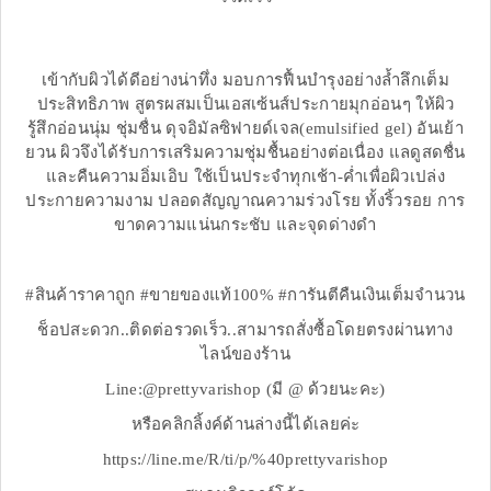
เข้ากับผิวได้ดีอย่างน่าทึ่ง มอบการฟื้นบำรุงอย่างล้ำลึกเต็ม
ประสิทธิภาพ สูตรผสมเป็นเอสเซ้นส์ประกายมุกอ่อนๆ ให้ผิว
รู้สึกอ่อนนุ่ม ชุ่มชื่น ดุจอิมัลซิฟายด์เจล(emulsified gel) อันเย้า
ยวน ผิวจึงได้รับการเสริมความชุ่มชื้นอย่างต่อเนื่อง แลดูสดชื่น
และคืนความอิ่มเอิบ ใช้เป็นประจำทุกเช้า-ค่ำเพื่อผิวเปล่ง
ประกายความงาม ปลอดสัญญาณความร่วงโรย ทั้งริ้วรอย การ
ขาดความแน่นกระชับ และจุดด่างดำ
#สินค้าราคาถูก #ขายของแท้100% #การันตีคืนเงินเต็มจำนวน
ช็อปสะดวก..ติดต่อรวดเร็ว..สามารถสั่งซื้อโดยตรงผ่านทาง
ไลน์ของร้าน
Line:@prettyvarishop (มี @ ด้วยนะคะ)
หรือคลิกลิ้งค์ด้านล่างนี้ได้เลยค่ะ
https://line.me/R/ti/p/%40prettyvarishop