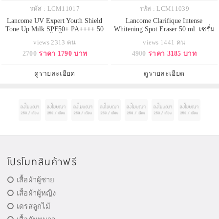
รหัส : LCM11017
รหัส : LCM11039
Lancome UV Expert Youth Shield
Lancome Clarifique Intense
Tone Up Milk SPF50+ PA++++ 50
Whitening Spot Eraser 50 ml. เซรั่ม
ml. กันแดดตัวเนื้อน้ำนมใหม่ล่าสุด
เข้มข้น ลดเลือนฝ้ากระ จุดด่างดำ
views 2313 คน
views 1441 คน
จากลังโคม โทนอัพยูวีเนื้อน้ำนมที่
เผยผิวสวยกระจ่างใสใน 7 วัน
2700
ราคา 1790 บาท
4900
ราคา 3185 บาท
ฮอตที่สุดในนาทีนี้ พร้อมช่วยปกป้อง
ผิวคุณจากรังสียูวี และโทนอัพสีผิวให้
ขาวใสมีออร่าขึ้นอีก 1 สเต็ปทันทีที่
ดูรายละเอียด
ดูรายละเอียด
ใช้ ตอบโจท
โปรโมทสินค้าฟรี
เสื้อผ้าผู้ชาย
เสื้อผ้าผู้หญิง
เดรสลูกไม้