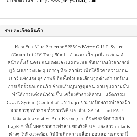
Url ของร้านค้า :
http://www.prettyvarishop.com
รายละเอียดสินค้า
Hera Sun Mate Protector SPF50+/PA+++ C.U.T. System
(Control of UV Trap) 50ml. กันแดดเนื้อนุ่มสีเบจอ่อน ทำ
หน้าที่ทั้งเป็นครีมกันแดดและเมคอัพเบส ซึ่งปกป้องผิวจากรังสี
ยูวี, มลภาวะและฝุ่นต่างๆ ที่ระคายผิว เพื่อให้ผิวคงความอ่อน
เยาว์ แข็งแรง สุขภาพดี อีกทั้งช่วยลดเลือนจุดด่างดำ ปกป้อง
การเกิดริ้วรอยก่อนวัย ช่วยแก้ปัญหารูขุมขน ควบคุมความมัน
ทำให้การแต่งหน้าง่ายขึ้น เครื่องสำอางติดทน นวัตกรรม
C.U.T. System (Control of UV Trap) ช่วยปกป้องการทำลายผิว
จากการถูกทำลาย ทั้งจากรังสี UV ด้วย SPF50+ and PA+++
และ anti-oxidative Anti-R Complex ที่จะคอยจัดการเจ้า
TrapR™ ที่เป็นผลจากการทำลายของรังสี UV และสาร irritants
ต่างๆ ในสิ่งแวดล้อม ให้ผิวเกิดความเสื่อม อ่อนแอ นอกจากนี้