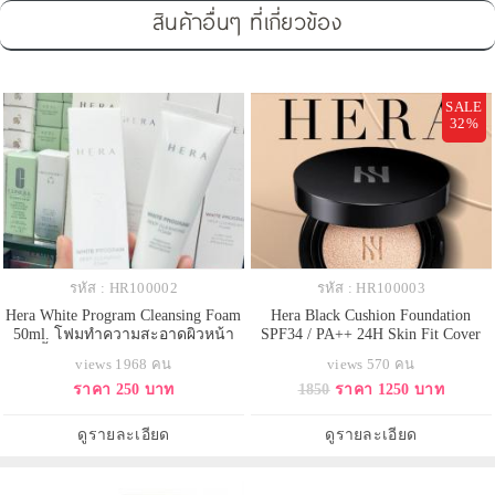
สินค้าอื่นๆ ที่เกี่ยวข้อง
SALE
32%
รหัส : HR100002
รหัส : HR100003
Hera White Program Cleansing Foam
Hera Black Cushion Foundation
50ml. โฟมทำความสะอาดผิวหน้า
SPF34 / PA++ 24H Skin Fit Cover
อย่างล้ำลึก พร้อมปรับสีผิวให้กระจ่าง
ตลับจริง 15 g.สี 21N1 Vanila สำหรับ
views 1968 คน
views 570 คน
สว่างใส เนื้อโฟมนุ่ม มีเม็ดแคปซูล
ผิวขาว คุชชั่น Luxury อันดับ 1 ของ
ราคา 250 บาท
1850
ราคา 1250 บาท
เอ็นไซน์ที่ละลายในมือให้ประสิทธิ์
เกาหลี ให้การปกปิดที่บางเบาและ
ภาพในการขจัดเซล์ผิวเก่าที่ตายแล้ว
เรียบเนียน ฟินิชผิวแบบ Soft Satin
ให้สะอาดหมดจด ทำให้สีผิว
ให้ผิวเนียนสวย จุดเริ่มต้นของผิวที่
ดูรายละเอียด
ดูรายละเอียด
สม่ำเสมอกันและกลับมาขาวกร
ละเอียดอ่อน คุชชั่น ฟาวเด