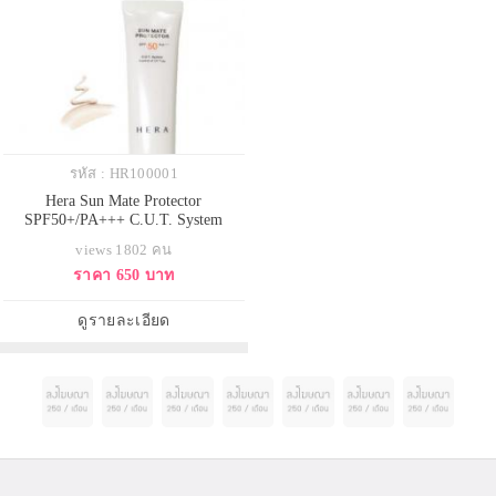
รหัส : HR100001
Hera Sun Mate Protector
SPF50+/PA+++ C.U.T. System
(Control of UV Trap) 50ml. กันแดด
views 1802 คน
เนื้อนุ่มสีเบจอ่อน ทำหน้าที่ทั้งเป็น
ราคา 650 บาท
ครีมกันแดดและเมคอัพเบส ซึ่ง
ปกป้องผิวจากรังสียูวี, มลภาวะและ
ฝุ่นต่างๆ ที่ระคายผิว เพื่อให้ผิวคง
ดูรายละเอียด
ความอ่อนเยาว์ แข็งแรง สุขภาพดี