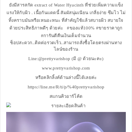
ยังมีสารสกัด extract of Water Hyacinth ที่ช่วยเพิ่มความแข็ง
แรงให้กับผิว . เนื้อกันแดดนี้ สัมผัสนุ่มเนียน เกลี่ยง่าย ซึมไว ไม่
ทิ้งคราบมันหรือเหนอะหนะ ที่สำคัญใช้แล้วสบายผิว สบายใจ
ด้วยประสิทธิภาพดีๆ ด้วยค่ะ #ของแท้100% #ขายราคาถูก
#การันตีคืนเงินเต็มจำนวน
ช็อปสะดวก..ติดต่อรวดเร็ว..สามารถสั่งซื้อโดยตรงผ่านทาง
ไลน์ของร้าน
Line:@prettyvarishop (มี @ ด้วยนะคะ)
www.prettyvarishop.com
หรือคลิกลิ้งค์ด้านล่างนี้ได้เลยค่ะ
https://line.me/R/ti/p/%40prettyvarishop
สแกนคิวอาร์โค้ด