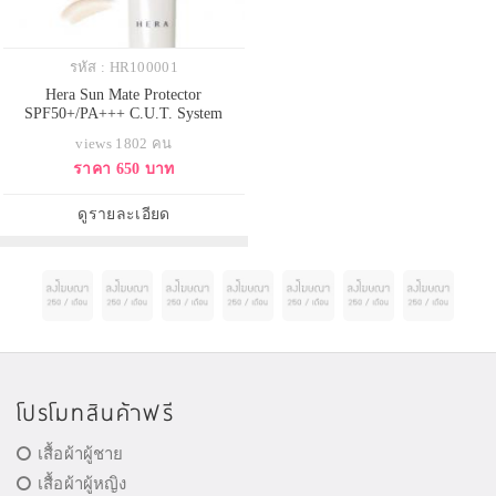
รหัส : HR100001
Hera Sun Mate Protector
SPF50+/PA+++ C.U.T. System
(Control of UV Trap) 50ml. กันแดด
views 1802 คน
เนื้อนุ่มสีเบจอ่อน ทำหน้าที่ทั้งเป็น
ราคา 650 บาท
ครีมกันแดดและเมคอัพเบส ซึ่ง
ปกป้องผิวจากรังสียูวี, มลภาวะและ
ฝุ่นต่างๆ ที่ระคายผิว เพื่อให้ผิวคง
ดูรายละเอียด
ความอ่อนเยาว์ แข็งแรง สุขภาพดี
โปรโมทสินค้าฟรี
เสื้อผ้าผู้ชาย
เสื้อผ้าผู้หญิง