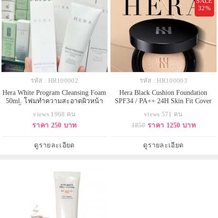
SALE
32%
รหัส : HR100002
รหัส : HR100003
Hera White Program Cleansing Foam
Hera Black Cushion Foundation
50ml. โฟมทำความสะอาดผิวหน้า
SPF34 / PA++ 24H Skin Fit Cover
อย่างล้ำลึก พร้อมปรับสีผิวให้กระจ่าง
ตลับจริง 15 g.สี 21N1 Vanila สำหรับ
views 1968 คน
views 571 คน
สว่างใส เนื้อโฟมนุ่ม มีเม็ดแคปซูล
ผิวขาว คุชชั่น Luxury อันดับ 1 ของ
ราคา 250 บาท
1850
ราคา 1250 บาท
เอ็นไซน์ที่ละลายในมือให้ประสิทธิ์
เกาหลี ให้การปกปิดที่บางเบาและ
ภาพในการขจัดเซล์ผิวเก่าที่ตายแล้ว
เรียบเนียน ฟินิชผิวแบบ Soft Satin
ให้สะอาดหมดจด ทำให้สีผิว
ให้ผิวเนียนสวย จุดเริ่มต้นของผิวที่
ดูรายละเอียด
ดูรายละเอียด
สม่ำเสมอกันและกลับมาขาวกร
ละเอียดอ่อน คุชชั่น ฟาวเด