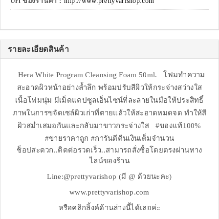
Url ของร้านค้า :
http://www.prettyvarishop.com
รายละเอียดสินค้า
Hera White Program Cleansing Foam 50ml. โฟมทำความ
สะอาดผิวหน้าอย่างล้ำลึก พร้อมปรับสีผิวให้กระจ่างสว่างใส
เนื้อโฟมนุ่ม มีเม็ดแคปซูลเอ็นไซน์ที่ละลายในมือให้ประสิทธิ์
ภาพในการขจัดเซล์ผิวเก่าที่ตายแล้วให้สะอาดหมดจด ทำให้สี
ผิวสม่ำเสมอกันและกลับมาขาวกระจ่างใส #ของแท้100%
#ขายราคาถูก #การันตีคืนเงินเต็มจำนวน
ช็อปสะดวก..ติดต่อรวดเร็ว..สามารถสั่งซื้อโดยตรงผ่านทาง
ไลน์ของร้าน
Line:@prettyvarishop (มี @ ด้วยนะคะ)
www.prettyvarishop.com
หรือคลิกลิ้งค์ด้านล่างนี้ได้เลยค่ะ