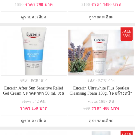
1590
ราคา 790 บาท
2100
ราคา 1490 บาท
ร่างกาย เนื้อบางเบาเหมือนน้ำ ไม่
เท่า ผิวดูขาวใส อิ่มฟู เปล่งประกาย
เหนียวเหนอะหนะแต่ปกป้องผิวได้สูง
ใน 2 สัปดาห์ ไว้ในบรรจุภัณฑ์รูป
มาก กันน้ำกันเหงื่อ
แบบใหม่ที่เก็บซีรั่มแยกกัน เพื่อคง
ดูรายละเอียด
ดูรายละเอียด
ความสดใหม่
SALE
38%
รหัส : ECR1010
รหัส : ECR1004
Eucerin After Sun Sensitive Relief
Eucerin Ultrawhite Plus Spotless
Gel Cream ขนาดพกพา 50 ml. เจล
Cleansing Foam 150g. โฟมล้างหน้า
ครีมทาผิวหลังการทา ซัน เซนซิทีฟ
สูตรอ่อนโยน มอบผิวขาวเปล่ง
views 542 คน
views 1697 คน
รีลีฟ ช่วยปลอบประโลมผิวหลังผิว
ประกายนวัตกรรมการทำความ
ราคา 150 บาท
780
ราคา 480 บาท
โดนทำร้ายจากแสงแดด ให้ผิวเย็น
สะอาดพร้อมลดเลือนจุดด่างดำ
สดชื่น นุ่มชุ่มชื่น เหมาะสำหรับทุก
ผสานไดโอแอคทีฟ และ บิสซาโบ
สภาพผิวแม้ผิวบอบบางแพ้ง่ายมีแนว
ลอลทำความสะอาดล้ำลึกขจัดเครื่อง
ดูรายละเอียด
ดูรายละเอียด
โน้มที่จะเกิดปฏิกิริยาของผิวที่เกิด
สำอาง และความมันส่วนเกินบริเวณ
ทีโซน ลดเซลล์ผิ
SALE