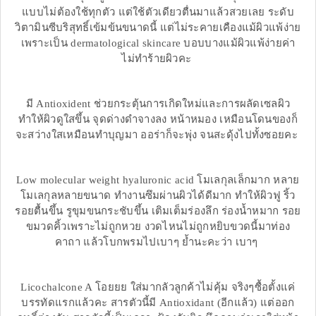
แบบไม่ต้องใช้ทุกตัว แต่ใช้ตัวเดียวตื่นมาแล้วสวยเลย ระดับ
วิตามินซีบริสุทธิ์เข้มข้นขนาดนี้ แต่ไม่ระคายเคืองแม้ผิวแพ้ง่าย
เพราะเป็น dermatological skincare บอบบางแม้ผิวแพ้ง่ายค่า
ไม่ทำร้ายผิวคะ
มี Antioxident ช่วยกระตุ้นการเกิดใหม่และการผลัดเซลผิว
ทำให้ผิวดูใสขึ้น จุดด่างดำจางลง หน้าหมอง เหมือนโดนของก็
จะสว่างใสเหมือนทำบุญมา ออร่าก็จะพุ่ง จนสะดุ้งไปทั้งซอยคะ
Low molecular weight hyaluronic acid โมเลกุลเล็กมาก หลาย
โมเลกุลหลายขนาด ทำงานซึมผ่านผิวได้ดีมาก ทำให้ผิวฟู ริ้ว
รอยตื้นขึ้น รูขุมขนกระชับขึ้น เติมเต็มร่องลึก ร่องน้ำหมาก รอย
ขมวดคิ้วเพราะไม่ถูกหวย งวดไหนไม่ถูกหยิบขวดนี้มาท่อง
คาถา แล้วโบกพรมไปเบาๆ ย้ำนะคะว่า เบาๆ
Licochalcone A โอยยย ใส่มากลัวลูกค้าไม่คุ้ม จริงๆซื้อตั้งแค่
บรรทัดแรกแล้วคะ สารตัวนี้มี Antioxidant (อีกแล้ว) แต่ออก