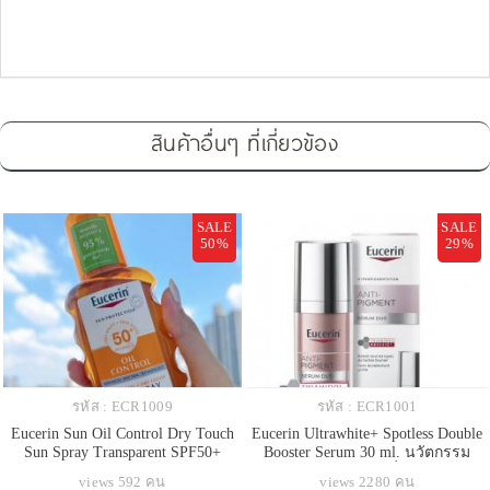
สินค้าอื่นๆ ที่เกี่ยวข้อง
SALE
SALE
50%
29%
รหัส : ECR1009
รหัส : ECR1001
Eucerin Sun Oil Control Dry Touch
Eucerin Ultrawhite+ Spotless Double
Sun Spray Transparent SPF50+
Booster Serum 30 ml. นวัตกรรม
200ml. สเปรย์กันแดดแบรนด์ดังจาก
ล่าสุด ผสาน 2 พลังซีรั่มเข้มข้น ลด
views 592 คน
views 2280 คน
เยอรมัน สำหรับผิวเป็นสิวง่ายบริเวณ
ฝ้าแดดหนาลึก ที่ต้นตอได้ดีกว่า 10