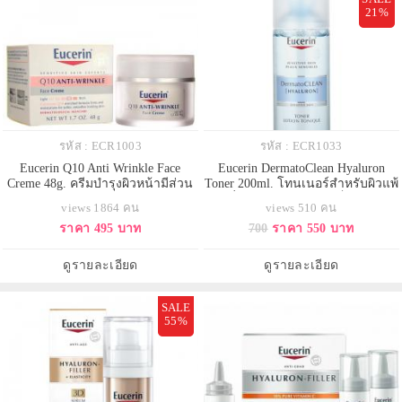
21%
รหัส : ECR1003
รหัส : ECR1033
Eucerin Q10 Anti Wrinkle Face
Eucerin DermatoClean Hyaluron
Creme 48g. ครีมบำรุงผิวหน้ามีส่วน
Toner 200ml. โทนเนอร์สำหรับผิวแพ้
ผสมของโคเอนไซม์Q10มีคุณสมบัติ
ง่าย ที่ผสานไฮยาลูรอน เช็ดทำความ
views 1864 คน
views 510 คน
ในการลดเลือนริ้วรอยก่อนวัยช่วยให้
สะอาดผิวหน้าพร้อมเติมความชุ่มชื่น
ราคา 495 บาท
700
ราคา 550 บาท
ผิวกระชับเต่งตึงอีกทั้งยังช่วยให้ผิว
ผิว เตรียมผิวเพื่อให้รับการบำรุงจาก
แลดูเรียบเนียนขึ้น
ครีมบำรุงได้เต็มประสิทธิภาพ ให้ผิว
ดูแข็งแรงไม่ไวต่อการแห้งระคาย
ดูรายละเอียด
ดูรายละเอียด
เคือง ผิวสะอาด นุ่ม ชุ่มชื่
SALE
55%