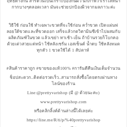
ฤทธิ์ต่างกัน สารตัวนี้เป็นเกราะป้องกันผิว นึกภาพว่าเราใส่หน้า
กากบางๆตลอดเวลา มันจะช่วยปกป้องผิวจากมลภาวะค่ะ
วิธีใช้ ก่อนใช้ ทำเฉพาะขวดที่จะใช้ก่อน คว่ำขวด เปิดแผ่นฟ
ลอยใต้ขวดและที่ขวดออก เสร็จแล้วกดวิตามินซีเข้าไปผสมกับ
ผลิตภัณฑ์ในขวด แล้วเขย่า ทาเช้า-เย็น ถ้าบ้านรวยก็โบกคอ
ด้วยเด่วสวยแต่หน้า ใช้หลังเซรั่ม เอสเซ็นต์ น้ำตบ ใช้หลังหมด
ทุกตัว 1 ขวดใช้ได้ 1 สัปดาห์
#สินค้าราคาถูก #ขายของแท้100% #การันตีคืนเงินเต็มจำนวน
ช็อปสะดวก..ติดต่อรวดเร็ว..สามารถสั่งซื้อโดยตรงผ่านทาง
ไลน์ของร้าน
Line:@prettyvarishop (มี @ ด้วยนะคะ)
www.prettyvarishop.com
หรือคลิกลิ้งค์ด้านล่างนี้ได้เลยค่ะ
https://line.me/R/ti/p/%40prettyvarishop