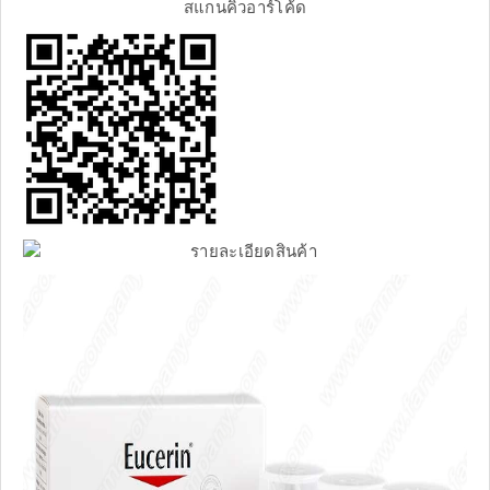
สแกนคิวอาร์โค้ด