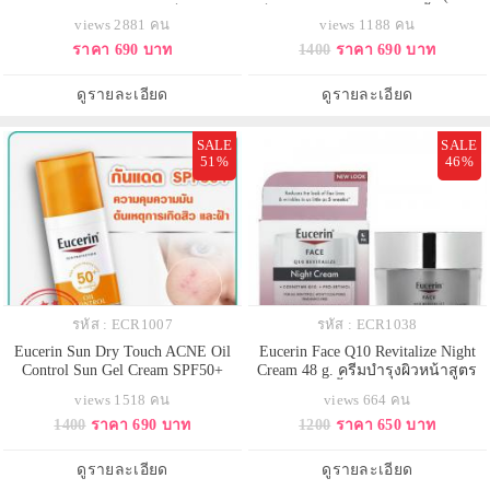
บอบบาง และมีแนวโน้มเป็นสิวง่าย
เก็จต่างประเทศ) กันแดดเนื้อฟลูอิด
views 2881 คน
views 1188 คน
ทำความสะอาดผิวหน้าที่อ่อนโยนต่อ
เนื้อบางเบา เพื่อผิวมีริ้วรอยพร้อม
ราคา 690 บาท
1400
ราคา 690 บาท
ผิว ขจัดคราบสกปรก คราบเครื่อง
นาโน-ไฮยาลูรอน ช่วยปกป้องผิว
สำอาง สลายความมันอุดตันต้นตอ
จากแสงแดด ช่วยลดการทำร้ายคอล
สิว ปรับสมดุลผิวไม่แห้งตึงช่วยลด
ลาเจน และการก่อตัวของจุดด่างดำ
ดูรายละเอียด
ดูรายละเอียด
โอกาสเกิดสิว รอยสิวอย่างมีประสิทธิ
ฝ้าแดดฝังลึกใต้ชั้นผิว พร้อมเติมร่อง
ภา
ริ้วรอ
SALE
SALE
51%
46%
รหัส : ECR1007
รหัส : ECR1038
Eucerin Sun Dry Touch ACNE Oil
Eucerin Face Q10 Revitalize Night
Control Sun Gel Cream SPF50+
Cream 48 g. ครีมบำรุงผิวหน้าสูตร
ขนาด50 ml. กันแดดสำหรับผิวหน้า
กลางคืน เนื้อครีมเข้มข้นแต่ไม่
views 1518 คน
views 664 คน
ผิวเป็นสิว แพ้ง่าย ไวต่อแดด กันแดด
เหนียวเหนอะหนะ เหมาะสำหรับ
1400
ราคา 690 บาท
1200
ราคา 650 บาท
สูตรควบคุมความมันเพื่อผิวมันเป็น
เวลากลางคืน สูตรใหม่ เพิ่ม Pro-
สิวง่าย ลดจุดด่างดำ ฝ้าแดดฝังลึก
Ratinol (กลุ่มอนุพันธ์วิตามิน A) เพื่อ
ผสานคาร์นีทีนช่วยควบคุมความมัน
ความกระจ่างใส และเรียบเนียนของ
ดูรายละเอียด
ดูรายละเอียด
ระหว่างวัน ได้ยาวนานถึง 8 ชม.
ผิวมากยิ่งขึ้น ช่วยลดเลือนริ้วรอยต