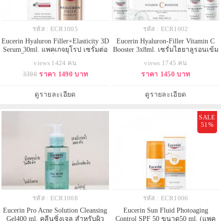
รหัส : ECR1005
รหัส : ECR1002
Eucerin Hyaluron Filler+Elasticity 3D
Eucerin Hyaluron-Filler Vitamin C
Serum 30ml. แพคเกจยุโรป เซรั่มต่อ
Booster 3x8ml. เซรั่มไฮยาลูรอนเข้ม
ต้านริ้วรอยลึกเพื่อการลดเลือนจุด
ข้นสูง ผสาน วิตามินซี 10% บูทผิว
views 1424 คน
views 1745 คน
ด่างดำแห่งวัยอย่างมีประสิทธิภาพ
กระจ่างใส การต่อต้านริ้วรอยอันทรง
3300
ราคา 1490 บาท
ราคา 1450 บาท
ช่วยลดเลือนจุดด่างดำอย่างมี
พลัง ช่วยลดริ้วรอยแห่งวัย ต่อต้าน
ประสิทธิภาพเติมเต็มริ้วรอยลึกอย่าง
การเกิดริ้วรอยใหม่ ค่อยๆทำให้ฝ้า
เห็นได้ชัดและเพิ่มความยืดหยุ่น ผิวดู
กระ จุดด่างดำจางลงอย่างเห็นได้ชัด
ดูรายละเอียด
ดูรายละเอียด
สม่ำเสมอและกระช
ผิวตึง เรี
SALE
51%
รหัส : ECR1008
รหัส : ECR1006
Eucerin Pro Acne Solution Cleansing
Eucerin Sun Fluid Photoaging
Gel400 ml. คลีนซิ่งเจล สำหรับผิว
Control SPF 50 ขนาด50 ml. (แพค