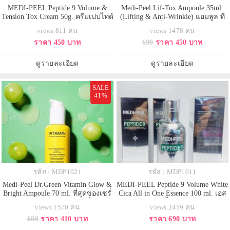
MEDI-PEEL Peptide 9 Volume &
Medi-Peel Lif-Tox Ampoule 35ml.
Tension Tox Cream 50g. ครีมเปปไทด์
(Lifting & Anti-Wrinkle) แอมพูล ที่
สูตรใหม่ล่าสุด บำรุงผิวเพื่อผิวอิ่มฟู
เป็นยิ่งกว่าเซรั่ม เข้มข้นกว่า ตรงจุด
views 811 คน
views 1478 คน
ยกกระชับ ชุ่มชื้นอ่อนเยาว์ชุ่มชื้น
กว่า ยกกระชับระดับสปาเกาหลี
ราคา 450 บาท
690
ราคา 450 บาท
อ่อนเยาว์อุดมด้วยส่วนผสมจดสิทธิ
อารมณ์แบบทรีตเมนท์เฉพาะจุดลง
บัตร Volufilineมีส่วนผสมของเปป
ไปในเรื่องที่เราอยากจะแก้ในผิวเรา
ไทด์ 9 ชนิด ช่วยเสริมสร้างความ
Lif-tox สูตรนี้ Best seller สาวเกาหลี
ดูรายละเอียด
ดูรายละเอียด
ยืดหยุ่น เติมเต็มความชุ่น
คือรีบใช้เพื่อป้องกัน
SALE
41%
รหัส : MDP1021
รหัส : MDP1011
Medi-Peel Dr.Green Vitamin Glow &
MEDI-PEEL Peptide 9 Volume White
Bright Ampoule 70 ml. ที่สุดของเซรั่
Cica All in One Essence 100 ml. เอส
มลดรอยดำราคาถูกและดีที่อยาก
เซ้นส์เปปไทด์ริ้วรอยหาย+ผิวขาว
views 1570 คน
views 2459 คน
แนะนำค่าา สาวๆ คนไหนผิวแพ้ง่าย
กระจ่างใส+ผิวฟูอิ่มน้ำสูตรเอสเซ้นส์
690
ราคา 410 บาท
ราคา 690 บาท
มีรอยดำ ฝ้ากระ รอยแดงสิวกวนใจ
ที่ให้ความชุ่มชื้นเพิ่มความชุ่มชื้นเป็น
ขอแนะนำขวดนี้เลยน้าา มีส่วนผสม
สองเท่า แนะนำสำหรับ ผู้ที่ต้องการ