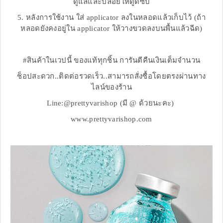
ดูแลและปล่อยให้ดูดซับ
5. หลังการใช้งาน ใส่ applicator ลงในหลอดแล้วเก็บไว้ (ถ้า
หลอดยังคงอยู่ใน applicator ให้วางขวดลงบนพื้นแล้วฉีด)
#สินค้าในเวปนี้ ของแท้ทุกชิ้น การันตีคืนเงินเต็มจำนวน
ช็อปสะดวก..ติดต่อรวดเร็ว..สามารถสั่งซื้อโดยตรงผ่านทาง
ไลน์ของร้าน
Line:@prettyvarishop (มี @ ด้วยนะคะ)
www.prettyvarishop.com