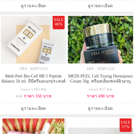
ของวิตามินซี และไนอะซินาไมด์ 5%
บรรเทาผิวที่ระคายเคืองและระคาย
ดูรายละเอียด
ดูรายละเอียด
ช่วยให้ผิวกระจ่างใส แข็งแรง แถม
เคือง + ผู้ที่ผิวแดง
SALE
46%
รหัส : MDP1020
รหัส : MDP1028
Medi-Peel Bio-Cell BB 5 Peptide
MEDI-PEEL Cell Toxing Dermajours
Balance 50 ml. บีบีครีมอเนกประสงค์
Cream 50g. ครีมสเต็มเซลล์ผิวอวบ
ช่วยปกปิดจุดบกพร่อง เบลอรูขุมขน
สร้างผิวเด็กอ่อนนุ่มมาเติมเต็มร่องริ้ว
views 1185 คน
views 857 คน
ปรับสีผิวให้สม่ำเสมอและช่วยลด
รอยลึกๆ ลดความเหี่ยวย่นด้วย
650
ราคา 350 บาท
ราคา 490 บาท
เลือนริ้วรอย สร้างผิวเปล่งปลั่ง หลัง
เทคนิค liposomal ดันอาหารผิว
จากการดูแลผิวขั้นพื้นฐาน ให้ใช้
พรีเมียม โปรตีน คอลลาเจนลงเซลล์
ผลิตภัณฑ์ปริมาณเล็กน้อยกับมือหรือ
ลึกเหมือนใช้เครื่องผลัก บำรุงที่มี
ดูรายละเอียด
ดูรายละเอียด
ปลายฟองน้ำแล้วเกลี่ยให้ทั่วผ
ความเข้มข้นสูงพร้อมสารสกัดจาก
พืช
SALE
57%