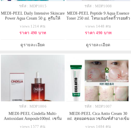
รหัส : MDP1015
รหัส : MDP1008
MEDI-PEEL Daily Intensive Skincare
MEDI-PEEL Peptide 9 Aqua Essence
Power Aqua Cream 50 g. ครีมให้
Toner 250 ml. โทนเนอร์ลดริ้วรอยตัว
ความชุ่มชื้นมอบความชุ่มชื้นอย่าง
ใหม่ล่าสุดจากเกาหลี ช่วยดูแลผิว
views 1214 คน
views 1448 คน
เข้มข้นให้กับผิวและช่วยให้ผิวสดชื่น
เข้มข้นด้วยส่วนประกอบเปปไทด์ถึง
ราคา 490 บาท
ราคา 490 บาท
คุณสมบัติ 56 แคปซูล กรดไฮยาลูโร
9 ชนิด ช่วยลดริ้วรอย ต้านอนุมูล
นิกที่ให้ความชุ่มชื่นแก่ผิวและช่วย
อิสระ และเพิ่มความยืดหยุ่นให้ผิว
เพิ่มความยืดหยุ่นของผิวประกอบด้วย
กระชับรูขุมขน
ดูรายละเอียด
ดูรายละเอียด
แอสตาแซนธินที่อุดมด้วยสาร
รหัส : MDP1006
รหัส : MDP1007
MEDI-PEEL Cindella Multi-
MEDI-PEEL Cica Antio Cream 30
Antioxidant Ampoule100ml. เซรั่ม
ml. สุดยอดของเวชภัณฑ์สำอางเข้ม
สูตรเข้มข้นด้วยส่วนผสมที่มีสารต้าน
ข้นบำรุงผิวหน้าเหมาะสำหรับผิวเป็น
views 1577 คน
views 1484 คน
อนุมูลอิสระต่อต้านริ้วรอยฟื้นฟู
สิวรักษา เห็นผลภายใน 7วัน หลอดสี