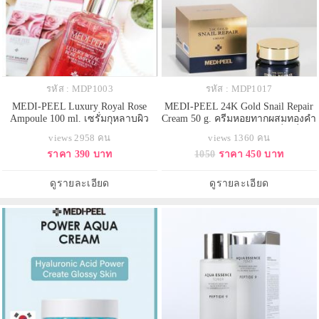
รหัส : MDP1003
รหัส : MDP1017
MEDI-PEEL Luxury Royal Rose
MEDI-PEEL 24K Gold Snail Repair
Ampoule 100 ml. เซรั่มกุหลาบผิว
Cream 50 g. ครีมหอยทากผสมทองคำ
สวยกระจ่างใส สกัดจากกุหลาบสาย
24K ให้ความยืดหยุ่นแก่ผิวที่เหนื่อย
views 2958 คน
views 1360 คน
พันธุ์ดี 50,000ppm ผสมกับเปปไทด์ 5
ล้าและยืดและปรับความสมดุลของ
ราคา 390 บาท
1050
ราคา 450 บาท
ชนิด ฟื้นบำรุงเสริมสร้างความสมดุล
ผิวเพื่อให้มีความสมดุลและมีสุขภาพ
ให้แก่ผิว ปรับผิวสว่างกระจ่างใส ลด
ที่ดี น้ำมันสมุนไพรธรรมชาติเจ็ด
รอยดำรอยแดง รูขุมขนกระชับ ฝ้า-
ชนิดเคลือบผิวด้วยความชุ่มชื้นมอบ
ดูรายละเอียด
ดูรายละเอียด
กระ จางลง ผิวละเอียดเนี
ความชุ่มชื้นและความกระจ่างใส