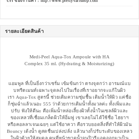
Url ของร้านค้า :
http://www.prettyvarishop.com
รายละเอียดสินค้า
Medi-Peel Aqua-Tox Ampoule with HA
Complex 35 ml. (Hydrating & Moisturizing)
แอมพูล ที่เป็นยิ่งกว่าเซรั่ม เข้มข้นกว่า ตรงจุดกว่า อารมณ์แบ
บทรีตเมนท์เฉพาะจุดลงไปในเรื่องที่เราอยากจะแก้ในผิว
เรา Aqua-Tox สูตรนี้ ช่วยเติมความชุ่มชื้น เติมน้ำให้ผิว แค่ชื่อ
ก็ชุ่มฉ่ำแล้วเนอะ 555 ว่าด้วยการเติมน้ำทั้งมวลค่ะ ทั้งเพิ่มและ
ปรับ ฟังให้ดีนะ คือเพิ่มน้ำหล่อเลี้ยงผิวทั้งน้ำในเซลล์ผิวและ
ของเหลวที่เชื่อมเกล็ดผิวให้อิ่มฟู เขาเลยไม่ได้ใช้ชื่อ ไฮยาฯ
หรือคอลลาเจนเฉยๆ แต่ใช้อาควา คือรวบยอดสิ่งที่ทำให้ผิวมัน
Bouncy เด้งน้ำ ดูสดชื่นเปล่งปลั่ง แล้วนางก็ปรับระดับของเหลว
ในผิวด้วยให้สมดุล คนที่หน้าขาดน้ำจนปิวรีแอคออกมาเป็น