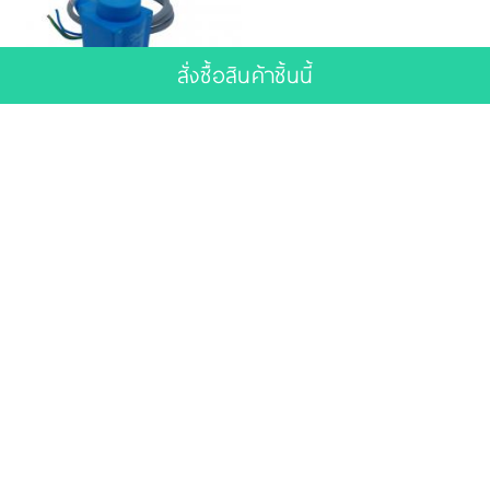
สั่งซื้อสินค้าชิ้นนี้
รหัส : 018F6282
Solenoid Coil BF230CS
views 605 คน
ราคา 0 บาท
ดูรายละเอียด
โปรโมทสินค้าฟรี
เสื้อผ้าผู้ชาย