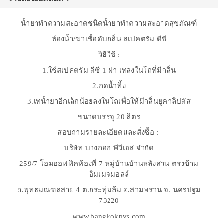
น้ำยาทำความสะอาดชนิดน้ำยาทำความสะอาดสุขภัณฑ์
ห้องน้ำ/ฆ่าเชื้อดับกลิ่น สเปคตรัม ดีซี
วิธีใช้ :
1.ใช้สเปคตรัม ดีซี 1 ฝา เทลงในโถที่มีกลิ่น
2.กดน้ำทิ้ง
3.เทน้ำยาอีกเล็กน้อยลงในโถเพื่อให้มีกลิ่นยูคาลิปตัส
ขนาดบรรจุ 20 ลิตร
สอบถามรายละเอียดและสั่งซื้อ :
บริษัท บางกอก พีวีเอส จำกัด
259/7 โฮมออฟฟิคห้องที่ 7 หมู่บ้านบ้านหลังสวน ตรงข้าม
อิมเมจมอลล์
ถ.พุทธมณฑลสาย 4 ต.กระทุ่มล้ม อ.สามพราน จ. นครปฐม
73220
www.bangkokpvs.com