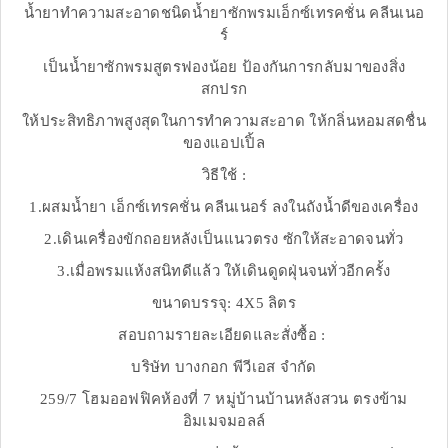
น้ำยาทำความสะอาดชนิดน้ำยาซักพรมเอ็กซ์เทรคชั่น คลีนเนอ
ร์
เป็นน้ำยาซักพรมสูตรฟองน้อย ป้องกันการกลับมาของสิ่ง
สกปรก
ให้ประสิทธิภาพสูงสุดในการทำความสะอาด ให้กลิ่นหอมสดชื่น
ของแอปเปิ้ล
วิธีใช้ :
1.ผสมน้ำยา เอ็กซ์เทรคชั่น คลีนเนอร์ ลงในถังน้ำดีของเครื่อง
2.เดินเครื่องขักถอยหลังเป็นแนวตรง ซักให้สะอาดจนทั่ว
3.เมื่อพรมแห้งสนิทดีแล้ว ให้เดินดูดฝุ่นจนทั่วอีกครั้ง
ขนาดบรรจุ: 4X5 ลิตร
สอบถามรายละเอียดและสั่งซื้อ :
บริษัท บางกอก พีวีเอส จำกัด
259/7 โฮมออฟฟิคห้องที่ 7 หมู่บ้านบ้านหลังสวน ตรงข้าม
อิมเมจมอลล์