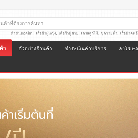
คำค้นยอดฮิต |
เสื้อผ้าผู้หญิง
,
เสื้อผ้าผู้ชาย
,
เดรสลูกไม้
,
ชุดว่ายน้ำ
,
เสื้อผ้าคนอ
ค้า
ตัวอย่างร้านค้า
ชำระเงินค่าบริการ
ลงโฆษ