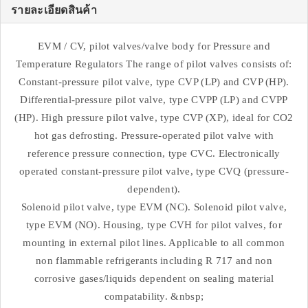
รายละเอียดสินค้า
EVM / CV, pilot valves/valve body for Pressure and
Temperature Regulators The range of pilot valves consists of:
Constant-pressure pilot valve, type CVP (LP) and CVP (HP).
Differential-pressure pilot valve, type CVPP (LP) and CVPP
(HP). High pressure pilot valve, type CVP (XP), ideal for CO2
hot gas defrosting. Pressure-operated pilot valve with
reference pressure connection, type CVC. Electronically
operated constant-pressure pilot valve, type CVQ (pressure-
dependent).
Solenoid pilot valve, type EVM (NC). Solenoid pilot valve,
type EVM (NO). Housing, type CVH for pilot valves, for
mounting in external pilot lines. Applicable to all common
non flammable refrigerants including R 717 and non
corrosive gases/liquids dependent on sealing material
compatability. &nbsp;