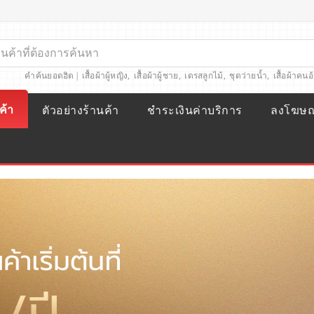
คำค้นยอดฮิต |
เสื้อผ้าผู้หญิง
,
เสื้อผ้าผู้ชาย
,
เดรสลูกไม้
,
ชุดว่ายน้ำ
,
เสื้อผ้าคนอ
ค้า
ตัวอย่างร้านค้า
ชำระเงินค่าบริการ
ลงโฆษ