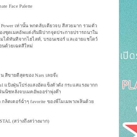
ate Face Palette
g Power เท่านั้น พกตลับเดียวจบ สีสวยมาก รวมตัว
บสองชุดเมคอัพแต่งริมฝีปากจุดประกายปรารถนาใน
้มได้ทันทีจากไฮไลท์, บรอนเซอร์ และอายแชโดว์
้อนด้วยเฉดสีใหม่
น สีขายดีสุดของ Nars เลยจ๊ะ
stal แป้งฝุ่นโปร่งแสงอัดแข็งตัวดัง กระแสแรงมากก
นนิชหลังจบเมคอัพออร่าพุ่งค๊า
 กลิตเตอร์ฉ่ำๆ favorite ของพี่โมเมพาเพลินด้วย
L (สว่างถึงสว่างมาก)