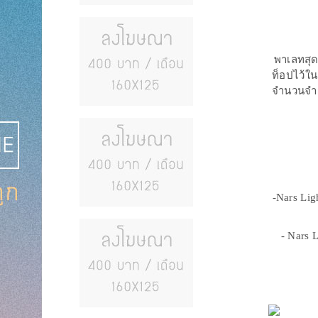
พาเลทสุด
ท็อปไว้ใ
จำนวนจำก
-Nars Lig
- Nars 