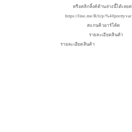
หรือคลิกลิ้งค์ด้านล่างนี้ได้เลยค
https://line.me/R/ti/p/%40prettyva
สแกนคิวอาร์โค้ด