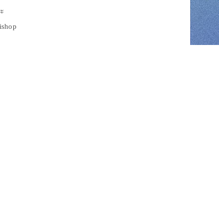
่ะ
rishop