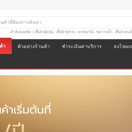
คำค้นยอดฮิต |
เสื้อผ้าผู้หญิง
,
เสื้อผ้าผู้ชาย
,
เดรสลูกไม้
,
ชุดว่ายน้ำ
,
เสื้อผ้าคนอ
ค้า
ตัวอย่างร้านค้า
ชำระเงินค่าบริการ
ลงโฆษ