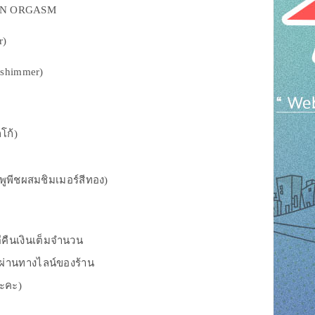
IN ORGASM
r)
 shimmer)
โก้)
ีชผสมชิมเมอร์สีทอง)
คืนเงินเต็มจำนวน
งผ่านทางไลน์ของร้าน
นะคะ)