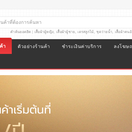
คำค้นยอดฮิต |
เสื้อผ้าผู้หญิง
,
เสื้อผ้าผู้ชาย
,
เดรสลูกไม้
,
ชุดว่ายน้ำ
,
เสื้อผ้าคนอ
ค้า
ตัวอย่างร้านค้า
ชำระเงินค่าบริการ
ลงโฆษ