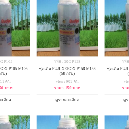
50G P105
รหัส : 50G P158
รหั
EROX P105 M105
ชุดเติม FUJI-XEROX P158 M158
ชุดเติม FU
กรัม)
(50 กรัม)
511 คน
views 601 คน
vi
50 บาท
ราคา 150 บาท
ราค
ะเอียด
ดูรายละเอียด
ดู