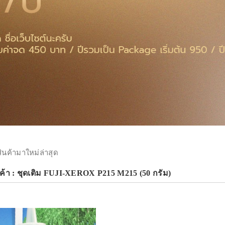
สินค้ามาใหม่ล่าสุด
ค้า : ชุดเติม FUJI-XEROX P215 M215 (50 กรัม)