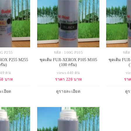
50G P255
รหัส : 100G P105
รหัส
EROX P255 M255
ชุดเติม FUJI-XEROX P105 M105
ชุดเติม FU
กรัม)
(100 กรัม)
(
449 คน
views 440 คน
vi
50 บาท
ราคา 220 บาท
ราค
ะเอียด
ดูรายละเอียด
ดู