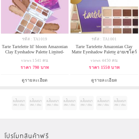
รหัส : TA1019
รหัส : TA1001
Tarte Tartelette lil' bloom Amazonian
Tarte Tartelette Amazonian Clay
Clay Eyeshadow Palette Limited-
Matte Eyeshadow Palette อายเชโดว์
Edition (แยกขายจากเซ็ท3ชิ้นไม่มี
12 โทนสีธรรมชาติ เนื้อ Matte ที่
views 1541 คน
views 4450 คน
กล่อง) พาเลตอายแชโดว์
รังสรรค์จากแรงบันดาลใจ ให้ผู้หญิง
ราคา 790 บาท
ราคา 1550 บาท
โทนwarmneutralซึ่งเป็นโทนที่
มีความมั่นใจในทุกวัน ด้วยอายชา
สามารถแต่งได้ทุกวัน มีทั้งเนื้อแมตต์
โดว์ที่สามารถแต่งแต้มเปลือกตาให้
และชิมเมอร์ละเอียดยิบพิกเมนต์แน่น
สวยได้ในทุกโอกาส บำรุงผิวจาก
ดูรายละเอียด
ดูรายละเอียด
มีทั้งหมด 9เฉดสี พร้อมเสริมควา
ส่วนผสมของ พร้อมการบำรุง
โปรโมทสินค้าฟรี