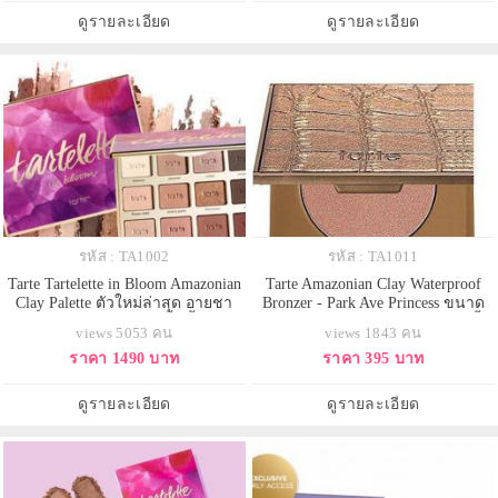
ติดแน่นทนนานตลอดวัน
ผสานโคลนอเมซอนเพื่อให้สีสันติด
ดูรายละเอียด
ดูรายละเอียด
ทนได้ดีขึ้น ยาวนานขึ้น และมอบ
รหัส : TA1002
รหัส : TA1011
Tarte Tartelette in Bloom Amazonian
Tarte Amazonian Clay Waterproof
Clay Palette ตัวใหม่ล่าสุด อายชา
Bronzer - Park Ave Princess ขนาด
โดว์พาเลตต์ 12 สีใหม่ มีทั้งเนื้อแมทท์
ทดลอง 3.0 g. บรอนเซอร์สูตรกันน้ำ
views 5053 คน
views 1843 คน
และชิมเมอร์ทั้งโทนครีม น้ำตาล
ในเฉดสีน้ำตาลทองเนื้อแมทที่อุดม
ราคา 1490 บาท
ราคา 395 บาท
และดำ สามารถแต่งได้หลากหลาย
คุณค่าจากโคลนลุ่มน้ำอเมซอน เนื้อ
แนว ในพาเลทลายดอกไม้แสนสวย
เนียน เกลี่ยง่าย ช่วยเพิ่มความโกวล์
หรู สวยงามอลังมากคะ
สวยให้ผิวมีมิติยาวนานตลอดวัน ด้วย
ดูรายละเอียด
ดูรายละเอียด
เม็ดสีติดแน่นทนนา