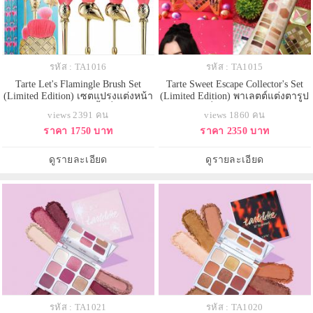
รหัส : TA1016
รหัส : TA1015
Tarte Let's Flamingle Brush Set
Tarte Sweet Escape Collector's Set
(Limited Edition) เซตแปรงแต่งหน้า
(Limited Edition) พาเลตต์แต่งตารูป
รุ่น Limited Edition 5 ชิ้นที่ได้รับแรง
ทรงแปดเหลี่ยม อัดแน่นด้วยอายแช
views 2391 คน
views 1860 คน
บันดาลใจมาจากสัปปะรด และนกฟ
โดว์ชิมเมอร์โทนสีหวานๆ ถึง 25 เฉด
ราคา 1750 บาท
ราคา 2350 บาท
ลามิงโก
สี บลัช 2 สี บรอนเซอร์ 1 สี ไฮไลท์ 1
สี ลิป มาสคาร่า และไลเนอร์ สวย
ครบจบจริงในพาเลตเดียวสีสวยทั้ง
ดูรายละเอียด
ดูรายละเอียด
บลัชออนและอ
รหัส : TA1021
รหัส : TA1020