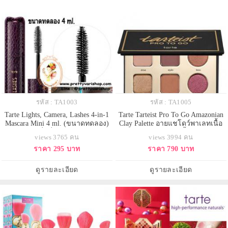
รหัส : TA1003
รหัส : TA1005
Tarte Lights, Camera, Lashes 4-in-1
Tarte Tarteist Pro To Go Amazonian
Mascara Mini 4 ml. (ขนาดทดลอง)
Clay Palette อายแชโดว์พาเลทเนื้อ
มาสคาร่าที่ดีที่สุดจาก Tarte รวม
แมท 3 เฉดสี และเนื้อเมทัลลิค
views 3765 คน
views 3994 คน
คุณสมบัติโดดเด่น 4 ประการไว้ใน
ประกายชิมเมอร์ 3 เฉดสี มาพร้อม
ราคา 295 บาท
ราคา 790 บาท
แท่งเดียว ทั้งต่อขนตาให้ยาว เพิ่ม
เม็ดสีติดแน่นทนนาน ด้วยเฉดสีที่
ความหนาให้ขนตาดูเป็นแพ ยก
เหมาะสำหรับทุกโอกาส อุดมด้วยแร่
ขนตาดูโค้งงอนสวย และบำรุงให้
ธาตุจากโคลนลุ่มน้ำอเมซอน เพื่อ
ดูรายละเอียด
ดูรายละเอียด
ขนตาแข็งแรงไม่หลุดร่วงได้ง่าย
บำรุงผิวบริเวณรอบดวงตา ในเ