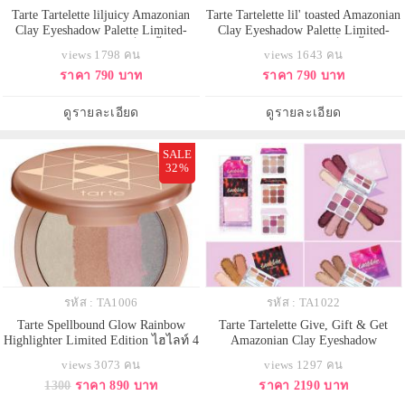
Tarte Tartelette liljuicy Amazonian
Tarte Tartelette lil' toasted Amazonian
Clay Eyeshadow Palette Limited-
Clay Eyeshadow Palette Limited-
Edition (แยกขายจากเซ็ท3ชิ้นไม่มี
Edition (แยกขายจากเซ็ท3ชิ้นไม่มี
views 1798 คน
views 1643 คน
กล่อง) พาเลตอายแชโดว์ สีโทนโร
กล่อง) พาเลตอายแชโดว์สีโทนน้ำ
ราคา 790 บาท
ราคา 790 บาท
แมนติกนุ่มนวลอบอุ่นหวานละมุน มี
ตาลเมทัลลิคเพิ่มลูกเล่นความน่า
ทั้งเนื้อแมตต์และชิมเมอร์ละเอียดยิบ
สนใจให้กับดวงตาได้อย่างดี ที่มีทั้ง
พิกเมนต์แน่นมีทั้งหมด9เฉดสีพร้อม
เนื้อแมตต์และชิมเมอร์ละเอียดยิบพิก
ดูรายละเอียด
ดูรายละเอียด
เสริมความสวยให้เปลือกตาโดดเด่
เมนต์แน่นมีทั้งหมด9
SALE
32%
รหัส : TA1006
รหัส : TA1022
Tarte Spellbound Glow Rainbow
Tarte Tartelette Give, Gift & Get
Highlighter Limited Edition ไฮไลท์ 4
Amazonian Clay Eyeshadow
เฉดสีในตลับเดียว อัดแน่นไปด้วยซิม
WardrobeLimited-Edition เซต 3 พา
views 3073 คน
views 1297 คน
เมอร์ละเอียด ปัดแล้วผิวจะดูสว่าง
เลตต์อายแชโดว์ขายดี tartelette ใหม่
1300
ราคา 890 บาท
ราคา 2190 บาท
กระจ่างใส สุขภาพดีสุดๆ ช่วยมอบ
ล่าสุดแบบมินิ! มาพร้อมสีสันเนื้อ
ผิวโกลว์สวยเปล่งประกายดิวอี้ เม็ดสี
แมตต์อัดพิกเมนต์ และเฉดสีชิมเมอร์