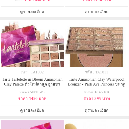
กระจ่างใส สุขภาพดีสุดๆ ช่วยมอบ
ล่าสุดแบบมินิ! มาพร้อมสีสันเนื้อ
ผิวโกลว์สวยเปล่งประกายดิวอี้ เม็ดสี
แมตต์อัดพิกเมนต์ และเฉดสีชิมเมอร์
ติดแน่นทนนานตลอดวัน
ผสานโคลนอเมซอนเพื่อให้สีสันติด
ดูรายละเอียด
ดูรายละเอียด
ทนได้ดีขึ้น ยาวนานขึ้น และมอบ
รหัส : TA1002
รหัส : TA1011
Tarte Tartelette in Bloom Amazonian
Tarte Amazonian Clay Waterproof
Clay Palette ตัวใหม่ล่าสุด อายชา
Bronzer - Park Ave Princess ขนาด
โดว์พาเลตต์ 12 สีใหม่ มีทั้งเนื้อแมทท์
ทดลอง 3.0 g. บรอนเซอร์สูตรกันน้ำ
views 5060 คน
views 1845 คน
และชิมเมอร์ทั้งโทนครีม น้ำตาล
ในเฉดสีน้ำตาลทองเนื้อแมทที่อุดม
ราคา 1490 บาท
ราคา 395 บาท
และดำ สามารถแต่งได้หลากหลาย
คุณค่าจากโคลนลุ่มน้ำอเมซอน เนื้อ
แนว ในพาเลทลายดอกไม้แสนสวย
เนียน เกลี่ยง่าย ช่วยเพิ่มความโกวล์
หรู สวยงามอลังมากคะ
สวยให้ผิวมีมิติยาวนานตลอดวัน ด้วย
ดูรายละเอียด
ดูรายละเอียด
เม็ดสีติดแน่นทนนา