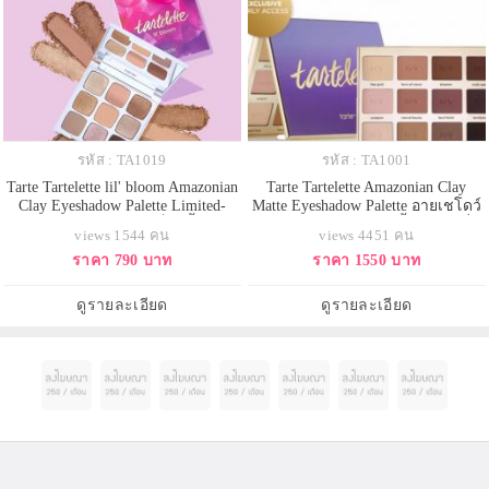
รหัส : TA1019
รหัส : TA1001
Tarte Tartelette lil' bloom Amazonian
Tarte Tartelette Amazonian Clay
Clay Eyeshadow Palette Limited-
Matte Eyeshadow Palette อายเชโดว์
Edition (แยกขายจากเซ็ท3ชิ้นไม่มี
12 โทนสีธรรมชาติ เนื้อ Matte ที่
views 1544 คน
views 4451 คน
กล่อง) พาเลตอายแชโดว์
รังสรรค์จากแรงบันดาลใจ ให้ผู้หญิง
ราคา 790 บาท
ราคา 1550 บาท
โทนwarmneutralซึ่งเป็นโทนที่
มีความมั่นใจในทุกวัน ด้วยอายชา
สามารถแต่งได้ทุกวัน มีทั้งเนื้อแมตต์
โดว์ที่สามารถแต่งแต้มเปลือกตาให้
และชิมเมอร์ละเอียดยิบพิกเมนต์แน่น
สวยได้ในทุกโอกาส บำรุงผิวจาก
ดูรายละเอียด
ดูรายละเอียด
มีทั้งหมด 9เฉดสี พร้อมเสริมควา
ส่วนผสมของ พร้อมการบำรุง