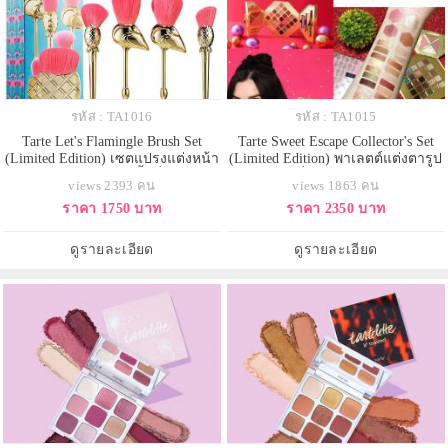
รหัส : TA1016
รหัส : TA1015
Tarte Let's Flamingle Brush Set
Tarte Sweet Escape Collector's Set
(Limited Edition) เซตแปรงแต่งหน้า
(Limited Edition) พาเลตต์แต่งตารูป
รุ่น Limited Edition 5 ชิ้นที่ได้รับแรง
ทรงแปดเหลี่ยม อัดแน่นด้วยอายแช
views 2393 คน
views 1863 คน
บันดาลใจมาจากสัปปะรด และนกฟ
โดว์ชิมเมอร์โทนสีหวานๆ ถึง 25 เฉด
ราคา 1750 บาท
ราคา 2350 บาท
ลามิงโก
สี บลัช 2 สี บรอนเซอร์ 1 สี ไฮไลท์ 1
สี ลิป มาสคาร่า และไลเนอร์ สวย
ครบจบจริงในพาเลตเดียวสีสวยทั้ง
ดูรายละเอียด
ดูรายละเอียด
บลัชออนและอ