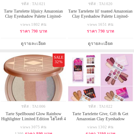
รหัส : TA1021
รหัส : TA1020
Tarte Tartelette liljuicy Amazonian
Tarte Tartelette lil' toasted Amazonian
Clay Eyeshadow Palette Limited-
Clay Eyeshadow Palette Limited-
Edition (แยกขายจากเซ็ท3ชิ้นไม่มี
Edition (แยกขายจากเซ็ท3ชิ้นไม่มี
views 1802 คน
views 1651 คน
กล่อง) พาเลตอายแชโดว์ สีโทนโร
กล่อง) พาเลตอายแชโดว์สีโทนน้ำ
ราคา 790 บาท
ราคา 790 บาท
แมนติกนุ่มนวลอบอุ่นหวานละมุน มี
ตาลเมทัลลิคเพิ่มลูกเล่นความน่า
ทั้งเนื้อแมตต์และชิมเมอร์ละเอียดยิบ
สนใจให้กับดวงตาได้อย่างดี ที่มีทั้ง
พิกเมนต์แน่นมีทั้งหมด9เฉดสีพร้อม
เนื้อแมตต์และชิมเมอร์ละเอียดยิบพิก
ดูรายละเอียด
ดูรายละเอียด
เสริมความสวยให้เปลือกตาโดดเด่
เมนต์แน่นมีทั้งหมด9
SALE
32%
รหัส : TA1006
รหัส : TA1022
Tarte Spellbound Glow Rainbow
Tarte Tartelette Give, Gift & Get
Highlighter Limited Edition ไฮไลท์ 4
Amazonian Clay Eyeshadow
เฉดสีในตลับเดียว อัดแน่นไปด้วยซิม
WardrobeLimited-Edition เซต 3 พา
views 3075 คน
views 1302 คน
เมอร์ละเอียด ปัดแล้วผิวจะดูสว่าง
เลตต์อายแชโดว์ขายดี tartelette ใหม่
1300
ราคา 890 บาท
ราคา 2190 บาท