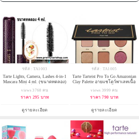
รหัส : TA1003
รหัส : TA1005
Tarte Lights, Camera, Lashes 4-in-1
Tarte Tarteist Pro To Go Amazonian
Mascara Mini 4 ml. (ขนาดทดลอง)
Clay Palette อายแชโดว์พาเลทเนื้อ
มาสคาร่าที่ดีที่สุดจาก Tarte รวม
แมท 3 เฉดสี และเนื้อเมทัลลิค
views 3768 คน
views 3999 คน
คุณสมบัติโดดเด่น 4 ประการไว้ใน
ประกายชิมเมอร์ 3 เฉดสี มาพร้อม
ราคา 295 บาท
ราคา 790 บาท
แท่งเดียว ทั้งต่อขนตาให้ยาว เพิ่ม
เม็ดสีติดแน่นทนนาน ด้วยเฉดสีที่
ความหนาให้ขนตาดูเป็นแพ ยก
เหมาะสำหรับทุกโอกาส อุดมด้วยแร่
ขนตาดูโค้งงอนสวย และบำรุงให้
ธาตุจากโคลนลุ่มน้ำอเมซอน เพื่อ
ดูรายละเอียด
ดูรายละเอียด
ขนตาแข็งแรงไม่หลุดร่วงได้ง่าย
บำรุงผิวบริเวณรอบดวงตา ในเ