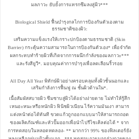
มลภาวะ ยับยั้งการแทรกซึมลงสู่ผิว***
Biological Shield ฟื้นบำรุงกลไกการป้องกันตัวเองตาม
ธรรมชาติของผิว:
เสริมความแข็งแรงให้เกราะปกป้องตามธรรมชาติ (Skin
Barrier) กระตุ้นความสามารถในการป้องกันตัวเอง* เพื่อจำกัด
ผลกระทบทำร้ายผิวที่เกิดจากการผนึกกำลังของมลภาวะ***
และรังสียูวี*. มอบคุณค่าการบำรุงเพื่อลดเลือนริ้วรอย
All Day All Year พิทักษ์ผิวอย่างครอบคลุมทั้งผิวชั้นนอกและ
เสริมกำลังการฟื้นฟู ณ ชั้นผิวด้านใน*.
เนื้อสัมผัสสบายผิว ซึมซาบสู่ผิวได้อย่างง่ายดาย ไม่ทำให้รู้สึก
เหนอะหนะหรือหนักผิว ฟินิชผิวเนียน ไร้ความมันเงา สามาร
แต่งหน้าต่อได้ทันที ขวดแก้วถูกออกแบบมาให้สามารถถอด
ซองผลิตภัณฑ์และหัวปั๊มออกเพื่อนำไปรีไซเคิลต่อได้ * จาก
การทดสอบในหลอดทดลอง- ** มากกว่า 99% ของฟิลเตอร์ยัง
หลงเหลืออยู่บนผิวชั้นนอก - *** ทดสอบภายนอกร่างกายของ