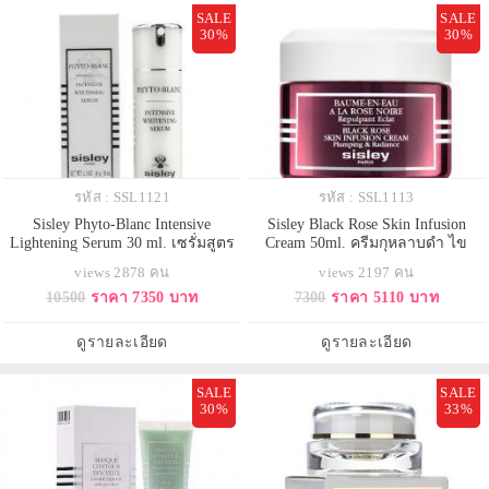
SALE
SALE
30%
30%
รหัส : SSL1121
รหัส : SSL1113
Sisley Phyto-Blanc Intensive
Sisley Black Rose Skin Infusion
Lightening Serum 30 ml. เซรั่มสูตร
Cream 50ml. ครีมกุหลาบดำ ไข
เข้มข้น เพื่อโทนผิวให้ดูกระจ่างใส
ความลับธรรมชาติจากพรรณกุหลาบ
views 2878 คน
views 2197 คน
ด้วยสูตรผสมอุดมคุณค่าบำรุงจากพืช
หายาก เพื่อปรนนิบัติผิวให้ฟื้นคืนสู่
10500
ราคา 7350 บาท
7300
ราคา 5110 บาท
ธรรมชาติที่ปฏิบัติการร่วมกับวิตามิน
ความฉ่ำชื่น ดูเอิบอิ่ม และเนียนใส
ซี ช่วยปรับโทนผิวและลดเลือนจุดสี
ยิ่งๆ ขึ้น ในทุกๆ วัน ด้วยเอกลักษณ์
ผิวคล้ำหมองให้ผิวดูเนียนสวยเสมอ
การบำรุง อันเป็นแบบฉบับกลุ่มผลิต
ดูรายละเอียด
ดูรายละเอียด
กันทั่วทั้งใบหน้า พร้อมบำร
ภัณฑ์แบล็ค
SALE
SALE
30%
33%