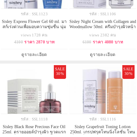
รหัส : SSL1123
รหัส : SSL1106
Sisley Express Flower Gel 60 ml. มา
Sisley Night Cream with Collagen and
สก์เร่งด่วนเพื่อมอบความชุ่มชื่น นุ่ม
Woodmallow 50ml. ครีมบำรุงผิวหน้า
ละมุน และเอิบอิ่มสู่ผิวหน้า เพียงใช้ 3
ยามค่ำคืนสูตรพฤกษาวู้ดมาโลว์ที่
views 1728 คน
views 2382 คน
นาที เจลน้ำกลั่นจากพฤกษาสูตร
ผสานลงตัวกับคอลลาเจนธรรมชาติ
4100
ราคา 2870 บาท
6100
ราคา 4080 บาท
เฉพาะเพื่อฟื้นบำรุงผิวที่มีภาวะขาด
ช่วยชะลอริ้วรอยแรกเริ่มให้ผิวดู
น้ำ มีริ้วรอยกร้าน รู้สึกอ่อนล้า ขาด
กระชับ ช่วยผ่อนคลายผิวจากความ
ประกายชีวิตชีวา
เหนื่อยล้ายามกลางวัน ให้ผิวหน้าชุ่ม
ดูรายละเอียด
ดูรายละเอียด
ชื่น และช่วยลดเลือ
SALE
SALE
30%
30%
รหัส : SSL1118
รหัส : SSL1116
Sisley Black Rose Precious Face Oil
Sisley Grapefruit Toning Lotion
25ml. ดรายออยล์บำรุงผิว ขวดแรก
250ml. เกรปฟรุตโทนนิ่งโลชั่น โทน