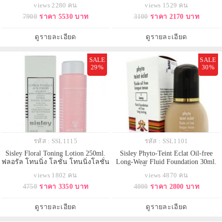
และหนึ่งเดียวจากซิสเล่ย์ เนื้อละมุน
นิ่งโลชั่นปรับสภาพผิวหลังล้างหน้า
views 2280 คน
views 1529 คน
พิสุทธิ์ใส กรุ่นกลิ่นหอมจากพรรณกุ
สำหรับผิวผสมถึงผิวมัน สูตรพืชพร
7900
ราคา 5530 บาท
3100
ราคา 2170 บาท
หลาบแบล็คโรส ฟื้นบำรุงผิวให้ดู
รณเกรปฟรุต ช่วยเสริมการทำความ
ความอ่อนเยาว์ ร่องริ้วรอยดูเรียบ
สะอาดผิวให้หมดจดยิ่งขึ้น พร้อมคง
เนียนและลดเลือนลง ผิวดูเปล่ง
สมดุลสดชื่น รูขุมขนแลดูกระชับ
ดูรายละเอียด
ดูรายละเอียด
ประกายสดใสสุขภาพดี
เหมาะสำหรับผิวผสมถึงผิ
SALE
SALE
29%
30%
รหัส : SSL1115
รหัส : SSL1101
Sisley Floral Toning Lotion 250ml.
Sisley Phyto-Teint Eclat Oil-free
ฟลอรัล โทนนิ่ง โลชั่น โทนนิ่งโลชั่น
Long-Wear Fluid Foundation 30ml.
ปรับสภาพผิวหลังล้างหน้า สำหรับผิว
ครีมรองพื้นบำรุงผิวสูตรออยล์-ฟรี
views 1802 คน
views 4870 คน
แห้งและบอบบาง จากพฤกษากุหลาบ,
เพื่อผิวเนียนใสกระจ่างด้วยเนื้อสัมผัส
4750
ราคา 3350 บาท
4000
ราคา 2800 บาท
คอร์น ฟลาวเวอร์ และ วิทช์เฮเซล
บางเบา ปกปิดได้อย่างกลมกลืนกับผิว
ช่วยเสริมการทำความสะอาดผิวให้
เกลี่ยง่าย เพื่อผิวเรียบเนียนกระจ่าง
หมดจดยิ่งขึ้น พร้อมคงสมดุลชุ่มชื่น
ใสอย่างเป็นธรรมชาติ
ดูรายละเอียด
ดูรายละเอียด
ให้ความรู้สึกผ