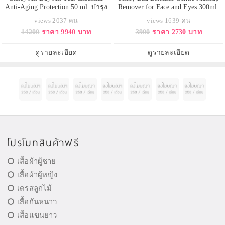
Anti-Aging Protection 50 ml. บำรุง
Remover for Face and Eyes 300ml.
ผิวเพื่อพิทักษ์ผิวให้ดูอ่อนเยาว์ ตลอด
โอ เอฟฟิคาซ โลชั่นทำความสะอาด
views 2037 คน
views 1639 คน
ทั้งวัน ตลอดทั้งปี เซรั่มสูตรเข้มข้น
เมคอัพสูตรอ่อนโยนสูตรน้ำ ทำความ
14200
ราคา 9940 บาท
3900
ราคา 2730 บาท
จาก Sisley เหมาะสำหรับผิวที่
สะอาดเมคอัพ แบบ 3 in 1 : เช็ด
ต้องการบำรุงเพื่อผิวให้มีสุขภาพดี
ทำความเครื่องสำอางได้ทั่วทั้ง
ด้วยส่วนผสมสูตรพิเศษจากธ
ใบหน้า, รวมถึงรอบดวงตา พร้อม
ดูรายละเอียด
ดูรายละเอียด
ปรับสภาพผิวแบบโทนเนอร์ในตัวเพ
โปรโมทสินค้าฟรี
เสื้อผ้าผู้ชาย
เสื้อผ้าผู้หญิง
เดรสลูกไม้
เสื้อกันหนาว
เสื้อแขนยาว