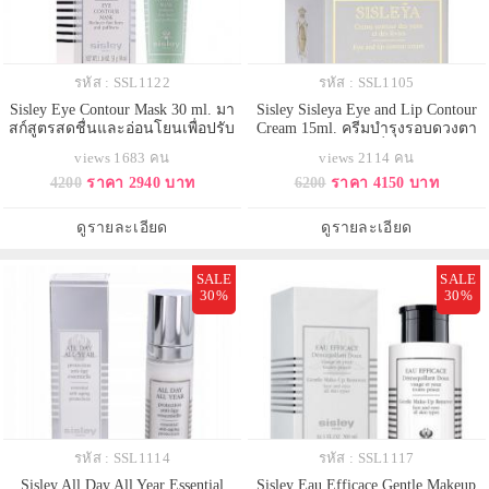
รหัส : SSL1122
รหัส : SSL1105
Sisley Eye Contour Mask 30 ml. มา
Sisley Sisleya Eye and Lip Contour
สก์สูตรสดชื่นและอ่อนโยนเพื่อปรับ
Cream 15ml. ครีมบำรุงรอบดวงตา
ผิวรอบดวงตาให้ดูเรียบเนียน รู้สึก
และริมฝีปาก ช่วยเพิ่มความกระชับ
views 1683 คน
views 2114 คน
สดใสได้ในพริบตา ริ้วรอยเล็กๆ รอบ
ผิวบริเวณรอบดวงตาและริมฝีปากที่
4200
ราคา 2940 บาท
6200
ราคา 4150 บาท
ดวงตาดูลดเลือนลง ผิวรอบดวงตา
บอบบาง ให้เนียนเรียบขึ้นได้ทันที
รวมทั้งเปลือกตา ดูสดชื่น และเรียบ
ช่วยลดเลือนริ้วรอยที่เห็นได้ชัด และ
เนียน ไร้ร่องรอยเหนื่อยล้า ภายใน
อาการถุงใต้ตาหมองคล้ำ บวม ลดลง
ดูรายละเอียด
ดูรายละเอียด
เวลาเพียง 10 นาที
อย่างเห็นได้ชัด
SALE
SALE
30%
30%
รหัส : SSL1114
รหัส : SSL1117
Sisley All Day All Year Essential
Sisley Eau Efficace Gentle Makeup