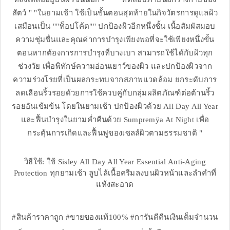
สัตว์ " "ในยามเช้า ใช้เป็นขั้นตอนสุดท้ายในกิจวัตรการดูแลผิว
เสมือนเป็น ""ท็อปโค้ต"" ปกป้องผิวอีกหนึ่งชั้น เนื้อสัมผัสมอบ
ความชุ่มชื่นและคุณค่าการบำรุงเพียงพอที่จะใช้เพียงหนึ่งขั้น
ตอนหากต้องการการบำรุงที่บางเบา สามารถใช้ได้กับผิวทุก
ช่วงวัย เพื่อพิทักษ์ความอ่อนเยาว์ของผิว และปกป้องผิวจาก
ความร่วงโรยที่เป็นผลกระทบจากสภาพแวดล้อม ยกระดับการ
ลดเลือนริ้วรอยด้วยการใช้ควบคู่กับกลุ่มผลิตภัณฑ์ต่อต้านริ้ว
รอยอันเข้มข้น โดยในยามเช้า ปกป้องผิวด้วย All Day All Year
และฟื้นบำรุงในยามค่ำคืนด้วย Sumpremÿa At Night เพื่อ
กระตุ้นการเกิดและฟื้นฟูของเซลล์ผิวตามธรรมชาติ "
วิธีใช้: ใช้ Sisley All Day All Year Essential Anti-Aging
Protection ทุกยามเช้า ลูบไล้เนื้อครีมลงบนผิวหน้าและลำคำที่
แห้งสะอาด
#สินค้าราคาถูก #ขายของแท้100% #การันตีคืนเงินเต็มจำนวน