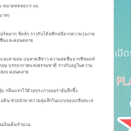
ne ขนาดทดลอง 9 ml.
 บาท)
ปอร์ตมาก ชิลล์ๆ ราวกับได้หลีกหนีจากความวุ่นวาย
ชื่นและผ่อนคลาย
ื่น และสายลม บนหาดสีขาว ความสดชื่นจากซีซอลท์
กฤษ บรรยากาศแห่งธรรมชาติ ราวกับอยู่ในความ
ข สงบ ผ่อนคลาย
ุ้ม กลิ่นแรกไว้ด้วยประกายออร่าอันลึกซึ้ง
ละไอดิน ช่วยนำพาความลุ่มลึกในแบบของเกลือทะเล
ืนเงินเต็มจำนวน