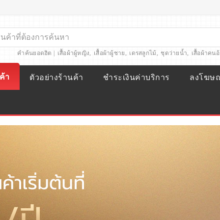
คำค้นยอดฮิต |
เสื้อผ้าผู้หญิง
,
เสื้อผ้าผู้ชาย
,
เดรสลูกไม้
,
ชุดว่ายน้ำ
,
เสื้อผ้าคนอ
ค้า
ตัวอย่างร้านค้า
ชำระเงินค่าบริการ
ลงโฆษ