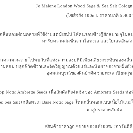
Jo Malone London Wood Sage & Sea Salt Colog
(ไซส์จริง 100ml. ราคาปกติ 5,400
ลิ่นหอมผ่อนคลายที่ใช้ง่ายแต่มีเสน่ห์ ให้คนรอบข้างรู้สึกสบายๆไม่ส
มารับความสดชื่นจากไอทะเล และใบเสจอันสด
ากความวุ่นวาย ไปพบกับที่แห่งความสงบที่มีเพียงเสียงกระซิบของคล
ามหอม ปลุกชีวิตชีวาและจิตวิญญาณด้วยแร่และหินผาของชายฝั่งอัง
อุดมสมบูรณ์ของผืนป่าติดชายทะเล เปี่ยมสุ
op Note: Ambrette Seeds เนื้อสัมผัสที่เด่นชัดของ Ambrette Seeds ห่อห
te: Sea Salt เกลือทะเล Base Note: Sage โทนกลิ่นหอมแบบเนื้อไม้แ
มาสู่ประสาทสัมผัส
#สินค้าราคาถูก #ขายของแท้100% #การันตีค