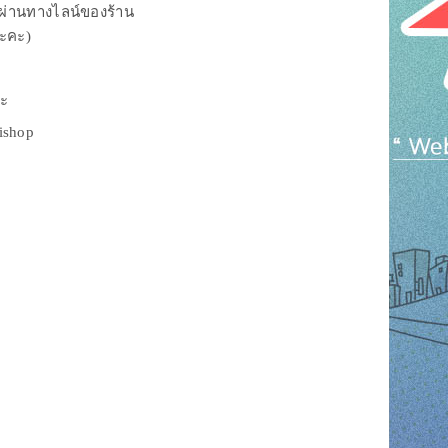
งผ่านทางไลน์ของร้าน
นะคะ)
่ะ
rishop