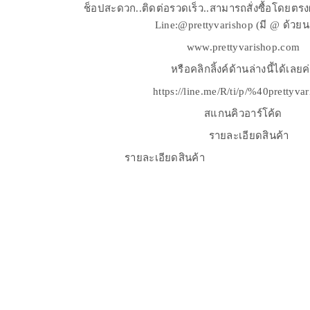
ช็อปสะดวก..ติดต่อรวดเร็ว..สามารถสั่งซื้อโดยตร
Line:@prettyvarishop (มี @ ด้วย
www.prettyvarishop.com
หรือคลิกลิ้งค์ด้านล่างนี้ได้เลยค
https://line.me/R/ti/p/%40prettyva
สแกนคิวอาร์โค้ด