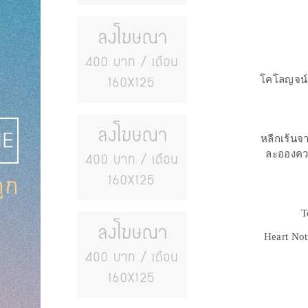
โคโลญจน์ก
หลีกเร้นจ
ละอองคว
T
Heart No