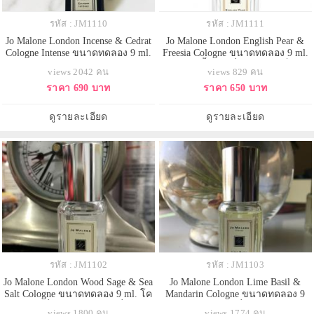
รหัส : JM1110
รหัส : JM1111
Jo Malone London Incense & Cedrat
Jo Malone London English Pear &
Cologne Intense ขนาดทดลอง 9 ml.
Freesia Cologne ขนาดทดลอง 9 ml.
ขวดสีดำ โคโลญจน์ มนต์เสน่ห์
โคโลจญ์น้ำหอมที่เรียกได้ว่าเป็นซิก
views 2042 คน
views 829 คน
อันตราตรึง เปล่งประกายความหอม
เนเจอร์ของแบรนด์ ด้วยโทนกลิ่นฟ
ราคา 690 บาท
ราคา 650 บาท
ราวแสงอาทิตย์ระยิบระยับในเมือง
รุ๊ตตี้ฟลอรัลเบาๆ ที่แฝงไว้ด้วยความ
โอมานที่เป็นอัญมณีของกลิ่นบาลซา
มีระดับและซุกซน ทำให้มันสามารถ
มิค ความอบอุ่นที่เผยจากเรซิ่น และ
แมชต์เข้าได้กับหลายๆ ลุคและ
ดูรายละเอียด
ดูรายละเอียด
กระจ่างใสของ cedrat ทวิ
หลายๆ โอกาส
รหัส : JM1102
รหัส : JM1103
Jo Malone London Wood Sage & Sea
Jo Malone London Lime Basil &
Salt Cologne ขนาดทดลอง 9 ml. โค
Mandarin Cologne ขนาดทดลอง 9
โลญจน์กลิ่นหอมผ่อนคลายที่ใช้ง่าย
ml. โคโลญจน์ กลิ่นหอมยอดนิยม
views 1800 คน
views 1774 คน