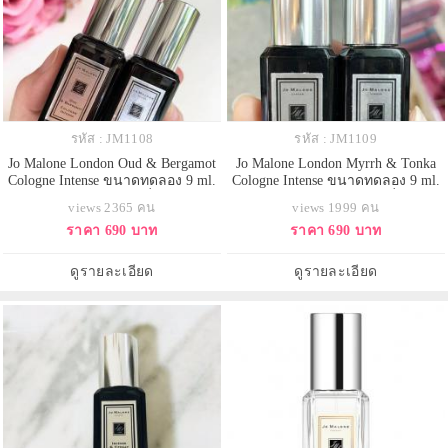
รหัส : JM1108
รหัส : JM1109
Jo Malone London Oud & Bergamot
Jo Malone London Myrrh & Tonka
Cologne Intense ขนาดทดลอง 9 ml.
Cologne Intense ขนาดทดลอง 9 ml.
ขวดสีดำ โคโลญจน์ กลิ่นหอมแห่ง
ขวดสีดำ โคโลญจน์ แนวกลิ่น Floral
views 2365 คน
views 1999 คน
วัฒนธรรม เปล่งประกายสว่างไสว
Fruity หอมหวานสง่างาม ชวนลุ่ม
ราคา 690 บาท
ราคา 690 บาท
ชัดเจน และสดชื่นในโน๊ตแรกด้วย
หลง ผสมผสานอย่างลงตัวไม่เลี่ยน
เบอร์กาม็อตและ ผิวส้ม น่าลุ่มหลง
จนเกินไป สัมผัสถึงความสุขเสมือน
ทรงเสน่ห์
อยู่กลางทิวทุ่งดอกลาเวนเดอร์ กลิ่น
ดูรายละเอียด
ดูรายละเอียด
สดชื่นผ่อนคลาย จากต