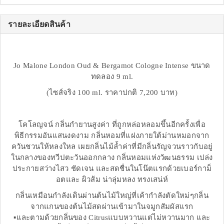
รายละเอียดสินค้า
Jo Malone London Oud & Bergamot Cologne Intense ขนาด
ทดลอง 9 ml.
(ไซส์จริง 100 ml. ราคาปกติ 7,200 บาท)
โคโลญจน์ กลิ่นกำยานสูงค่า ที่ถูกหล่อหลอมขึ้นอีกครั้งเพื่อ
พิธีกรรมอันแสนงดงาม กลิ่นหอมที่แฝงภายใต้ม่านหมอกจาก
ควันชวนให้หลงใหล เผยกลิ่นไม้ล้ำค่าที่มีกลิ่นรัญจวนราวกับอยู่
ในกลางของทวีปตะวันออกกลาง กลิ่นหอมแห่งวัฒนธรรม เปล่ง
ประกายสว่างไสว ชัดเจน และสดชื่นในโน๊ตแรกด้วยเบอร์กาม็
อตและ ผิวส้ม น่าลุ่มหลง ทรงเสน่ห์
กลิ่นเหมือนกำลังเดินผ่านต้นไม้ใหญ่ที่เค้ากำลังตัดใหม่ๆกลิ่น
จากแกนของต้นไม้สดผ่านเข้ามาในจมูกสัมผัสแรก
▪️และตามด้วยกลิ่นของ Citrusแบบหวานแต่ไม่หวานมาก และ