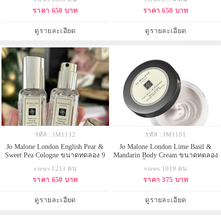
แต่มีเสน่ห์ ให้คนรอบข้างรู้สึกสบายๆ
ที่สุดกลิ่นหนึ่งของโจ มาโลน
ราคา 650 บาท
ราคา 650 บาท
ไม่สปอร์ตมาก ชิลล์ๆ ราวกับได้หลีก
ลอนดอน กลิ่นหอมหรูหราเย้ายวนใจ
หนีจากความวุ่นวายมารับความ
มอบกลิ่นอายแห่งสัมผัสที่สดชื่นหอม
สดชื่นจากไอทะเล และใบเสจอัน
สุขสดใส แรงบันดาลใจจากท้อง
ดูรายละเอียด
ดูรายละเอียด
สดชื่นและผ่อนคลาย
ทะเลแคริบเบี้ยน เกรียวคลื่น กลิ่นส
รหัส : JM1112
รหัส : JM1101
Jo Malone London English Pear &
Jo Malone London Lime Basil &
Sweet Pea Cologne ขนาดทดลอง 9
Mandarin Body Cream ขนาดทดลอง
ml. สัมผัสกลิ่นหอมใหม่ English Pear
15 ml. บอดี้ครีมสุดหรูจากโจ มาโลน
views 1213 คน
views 1919 คน
& Sweet Pea กลิ่นหอมที่มอบ
หอมแบบคลาสสิก มีชีวิตชีวา เปี่ยม
ราคา 650 บาท
ราคา 375 บาท
จินตนาการ ถึงสวนผลไม้ภายใต้
ไปด้วยพลัง ต้องใจทั้งชายและหญิง
แสงแดดอันอบอุ่นที่ปลุกชีวิตชีวาของ
และยังสามารถปลอบประโลมผิวที่
ฤดูใบไม้ผลิให้ตื่นขึ้น เมื่อลูกแพร์สี
แห้งกร้านให้กลับมามีสุขภาพดี ผิว
ดูรายละเอียด
ดูรายละเอียด
เขียวน่าลิ้มลองปรากฏขึ้นจ
ชุ่มชื้นกลิ่นหอมแบบอโ