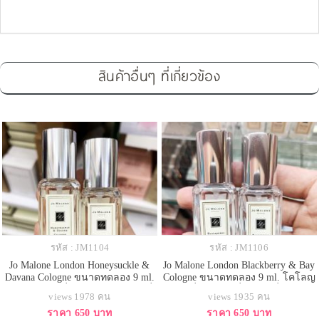
สินค้าอื่นๆ ที่เกี่ยวข้อง
รหัส : JM1104
รหัส : JM1106
Jo Malone London Honeysuckle &
Jo Malone London Blackberry & Bay
Davana Cologne ขนาดทดลอง 9 ml.
Cologne ขนาดทดลอง 9 ml. โคโลญ
โคโลญจน์ กลิ่นแนวฟลอรัลใหม่ ที่
จน์ กลิ่นหอมสดชื่นของกลิ่นผลไม้
views 1978 คน
views 1935 คน
ได้นำฮันนี่ซักเคิลหรือดอกสายน้ำผึ้ง
จากจินตนาการในวัยเด็กกับช่วง
ราคา 650 บาท
ราคา 650 บาท
ดอกไม้สัญลักษณ์ของประเทศอังกฤษ
เวลาที่สิ่งเล่นในทุ่งกว้างและเก็บผล