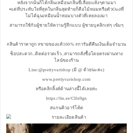
หลังจากนั้นก็ได้กลิ่นเหมือนกลิ่นขี้เลื่อยแห้งๆตามมา
▪️แต่ที่ประทับใจที่สุดในกลิ่นสุดท้ายก็คือไม้หอมหรือตัวOudที่
ไม่ได้ฉุนเหมือนน้ำหอมบางตัวที่เคยลองมา
สามารถใช้กับผู้ชายให้ความรู้สึกแบบ ผู้ชายบุคลิกเท่ๆ เข้มๆ
#สินค้าราคาถูก #ขายของแท้100% #การันตีคืนเงินเต็มจำนวน
ช็อปสะดวก..ติดต่อรวดเร็ว..สามารถสั่งซื้อโดยตรงผ่านทาง
ไลน์ของร้าน
Line:@prettyvarishop (มี @ ด้วยนะคะ)
www.prettyvarishop.com
หรือคลิกลิ้งค์ด้านล่างนี้ได้เลยค่ะ
https://lin.ee/ClIn9gn
สแกนคิวอาร์โค้ด