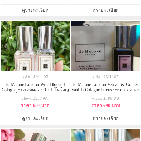
คือส่วนผสมหลัก ที่หอมอบอวลในเขต
แบล็คเบอร์รี่ กลิ่นหอมที่ฝังลึก เย้า
ชนบทของอังกฤษ ล่องลอย ชวนฝัน
ยวน ชุ่มฉ่ำของทาร์ตเบอร์รี่ คละ
ดูรายละเอียด
ดูรายละเอียด
และยิ่งทวีความเย้ายว
เคล้ากับความหอ
รหัส : JM1105
รหัส : JM1107
Jo Malone London Wild Bluebell
Jo Malone London Vetiver & Golden
Cologne ขนาดทดลอง 9 ml. โคโลญ
Vanilla Cologne Intense ขนาดทดลอง
จน์ กลิ่นหอมแนวเฟมมินิน ความ
9 ml. ขวดสีดำ โคโลญจน์ เปิดสัมผัส
views 2257 คน
views 2596 คน
หอมหวานของสาวชวนฝันเกิน
แรกด้วยกลิ่นหอมเย็นของกระวาน ที่
ราคา 650 บาท
ราคา 690 บาท
จินตนาการ สดชื่นและส่องประกาย
ผสานไปกับความสดชื่นจาก ชา
ห้อมล้อมกลิ่นหอมอย่างมีชั้นเชิง
เกรปฟรุ๊ต และสัมผัสแสนอบอุ่นจาก
สร้างความประทับใจตราบนานเท่า
วานิลลา เบอร์เบิน
ดูรายละเอียด
ดูรายละเอียด
นาน ที่บอกเล่าเรื่องราวความหอมที่
เต็มไปด้