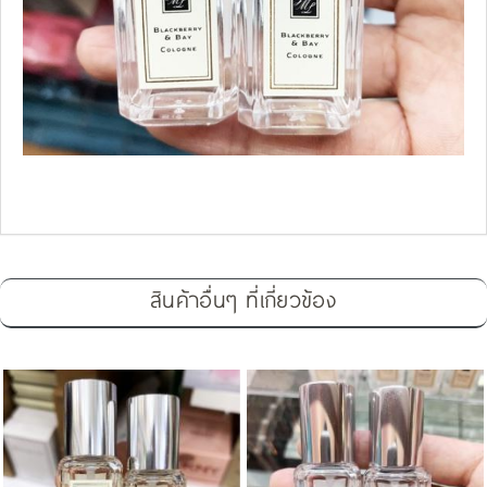
สินค้าอื่นๆ ที่เกี่ยวข้อง