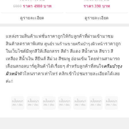
สภาพผิวหลังการบำรุงด้วยโลชั่น
ชื่นสดใส เหมาะสำหรับผิวแห้งและ
6000
ราคา 4980 บาท
ราคา 390 บาท
และเซรั่ม คงความกระชับและความ
แพ้ง่าย
กระจ่างใส เนื้อครีมเข้มข้น แต่ให้
สัมผัสเนียนนุ่ม ไม่เหนียวเหนอะหนะ
ดูรายละเอียด
ดูรายละเอียด
เกลี่ยได้ง่าย
แหล่งรวมสินค้าแฟชั่นราคาถูกให้กับลูกค้าที่ผ่านเข้ามาชม
สินค้าลดราคาพิเศษ
ราคาถูก
ศูนย์รวมร้านขายครีมบำรุงผิวหน้า
ในเว็บไซต์มีทุกสีให้เลือกสรร สีดำ สีแดง สีน้ำตาล สีขาว สี
เหลือง สีน้ำเงิน สียีนส์ สีม่วง สีชมพู อ่อนเข้ม โดยท่านสามารถ
เลื่อนสกอลบาร์ดูสินค้าได้เรื่อยๆ สำหรับลูกค้าที่สนใจ
ครีมบำรุง
ผิวหน้า
ตัวไหนราคาเท่าไหร่ คลิกเข้าไปชมรายละเอียดได้เลย
ค่ะ!