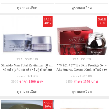
เส้นริ้ว ร่องและรูขุมขนกลับแลดู
ล้า ให้ผิวสดชื่น เติมความชุ่มชื่นให้
เลือนลง ผิวแลดูอ่อนเยาว์ ชุ่มชื้น
ผิวอย่างสมดุล ลดความแห้งกร้าน
ดูรายละเอียด
ดูรายละเอียด
และความมันส่วนเกิน สั
SALE
SALE
40%
36%
รหัส : SSD1019
รหัส : IS1079
Shiseido Men Total Revitalizer 50 ml.
**พร้อมส่ง**It's Skin Prestige Syn-
ครีมบำรุงผิวหน้าสำหรับผู้ชายโดย
Ake Agetox Cream 50ml. ครีมบำรุง
เฉพาะ ช่วยปรับสภาพผิวหน้าให้
ผิวหน้าจากสุดยอดโปรตีนที่มี
views 1371 คน
views 1587 คน
สว่างกระจ่างใส ลดเลือนจุดด่างดำ
คุณสมบัติคล้ายพิษงู ช่วยให้กล้าม
3000
ราคา 1800 บาท
2450
ราคา 1570 บาท
และรอยแผลเป็นที่เกิดจากสิว พร้อม
เนื้อบริเวณผิวหน้าเกร็งตัวและยก
ช่วยลดเลือนริ้วรอยให้ดูจางลงและ
กระชับขึ้น แก้ปัญหาริ้วรอยก่อนวัย
คืนความอ่อนเยาว์ได้อีกครั้ง ด้วย
บริเวณหางตา หน้าผาก บริเวณปาก
ดูรายละเอียด
ดูรายละเอียด
คุณสมบัติพิเศษของ
และอื่นๆ รวมไปถึงผิวหย่อนคล้อย
SALE
80%