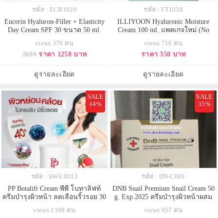
รหัส : ECR1020
รหัส : FT1038
Eucerin Hyaluron-Filler + Elasticity
ILLIYOON Hyaluronic Moisture
Day Cream SPF 30 ขนาด 50 ml.
Cream 100 ml. แพคเกจใหม่ (No
แพคเกจยุโรป ครีมบำรุงผิวหน้าสูตร
Box) ครีมบำรุงผิวหน้า สูตรไฮยาลู
views 376 คน
views 716 คน
กลางวันสูตรใหม่ พร้อมค่ากันแดด
รอนิก ให้ความชุ่มชื้น ชะลอริ้วรอย
2690
ราคา 1250 บาท
ราคา 350 บาท
SPF30 นวัตกรรมเพื่อการฟื้นบำรุง
บนใบหน้า และด้วยส่วนผสมของ
ปัญหาผิวแก้ยากจากวัย พร้อมลดฝ้า
Green tea seed oil ผิวแพ้ง่ายใช้ได้
แดดฝังลึก เพื่อผิวดูอ่อนเยาว์กระจ่าง
ดูรายละเอียด
ดูรายละเอียด
ใส ผิวยืดหยุ่นกระชับแน่น ด้ว
SALE
SALE
44%
35%
รหัส : SW-L0013
รหัส : DN-C001
PP Botalift Cream พีพี โบทาลิฟท์
DNB Snail Premium Snail Cream 50
ครีมบำรุงผิวหน้า ลดเลือนริ้วรอย 30
g. Exp 2025 ครีมบำรุงผิวหน้าผสม
กรัม
สารสกัดจากเมือกหอยทาก เกรดและ
views 1168 คน
views 957 คน
ส่วนผสมระดับ premiumลดเลือนริ้ว