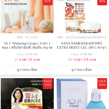
65%
44%
รหัส : VC-C001
รหัส : SANA NAMERAKAHONPO E
Vit C Whitening Cream ( ราคา 1
SANA NAMERAKAHONPO
ซอง ) ครีมวิตามินซี เข้มข้น ขนาด
EXTRA MOIST GEL 100 G ซาน่า
7g. ครีมบำรุงผิวหน้าในรูปแบบซอง
นาเมรากะโฮมโปะ เอ็กตร้า มอยส์
views 2459 คน
views 1348 คน
พกพาง่าย สะดวก ราคาไม่แพง
เจล ครีมบำรุงผิวหน้า
99
ราคา 35 บาท
499
ราคา 279 บาท
ดูรายละเอียด
ดูรายละเอียด
SALE
SALE
33%
30%