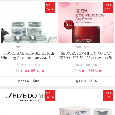
SALE
SALE
57%
52%
รหัส : LCT01003
รหัส : SW-S003
L'OCCITANE Reine Blanche Rich
SEWA ROSE WHITENING DAY
Whitening Cream ขนาดทดลอง 8 ml.
CREAM SPF 50+ PA+++ เซวา ครีม
ครีมบำรุงผิวหน้าเพื่อผิวเปล่งประกาย
บำรุงผิวหน้า
views 2401 คน
views 1800 คน
ความงามไร้ที่ติ ด้วยส่วนผสมพิเศษ
450
ราคา 195 บาท
1290
ราคา 620 บาท
ของดอก Reine Des Pres ออร์แกนิคม
อบความสว่างใสและเปล่งประกาย
ให้แก่ผิวของคุณอย่างเป็นธรรมชาติ
ดูรายละเอียด
ดูรายละเอียด
เนื้อสัมผัสที่จะทำใ
SALE
SALE
40%
35%