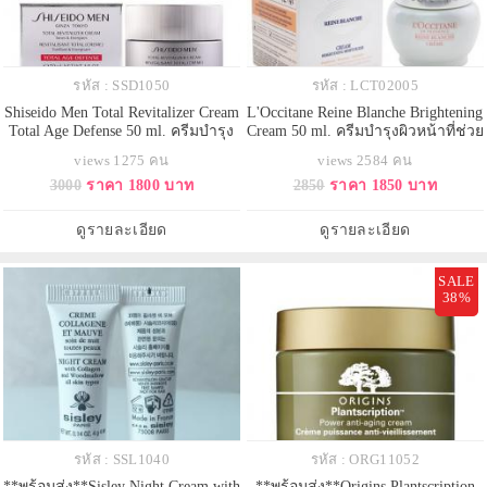
รหัส : SSD1050
รหัส : LCT02005
Shiseido Men Total Revitalizer Cream
L'Occitane Reine Blanche Brightening
Total Age Defense 50 ml. ครีมบำรุง
Cream 50 ml. ครีมบำรุงผิวหน้าที่ช่วย
ผิวหน้า สูตรสำหรับผู้ชายโดยเฉพาะ
ปรับสภาพผิวให้เรียบเนียน ช่วยปรับ
views 1275 คน
views 2584 คน
ช่วยฟื้นบำรุงผิวให้แลดู มีสุขภาพดี
สภาพผิวโทนสีผิว และช่วยให้รอย
3000
ราคา 1800 บาท
2850
ราคา 1850 บาท
ชุ่มชื้น, ลดเลือนความหมองคล้ำ เส้น
ด่างดำดูจางลง ช่วยให้ผิวดูเปล่งปลั่ง
ริ้ว และสัญญาณการเกิดริ้วรอยแห่ง
เป็นประกาย พร้อมกลิ่นหอมน่าสัมผัส
วัย เพิ่มพลังผิวตามธรรมชาติ และ
ดูรายละเอียด
ดูรายละเอียด
ฟื้นบำร
SALE
38%
รหัส : SSL1040
รหัส : ORG11052
**พร้อมส่ง**Sisley Night Cream with
**พร้อมส่ง**Origins Plantscription