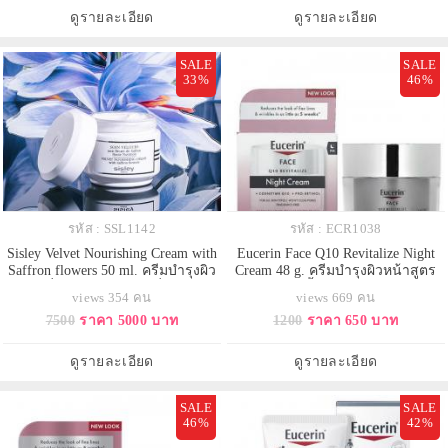
เป็นมอยเจอร์ไรเซอร์, เมคอัพเบส,
ดูรายละเอียด
ดูรายละเอียด
เช็ดเครื่องสำอาง, มาสก์ให้ความช
SALE
SALE
33%
46%
รหัส : SSL1142
รหัส : ECR1038
Sisley Velvet Nourishing Cream with
Eucerin Face Q10 Revitalize Night
Saffron flowers 50 ml. ครีมบำรุงผิว
Cream 48 g. ครีมบำรุงผิวหน้าสูตร
หน้าที่ออกแบบเฉพาะ เพื่อรับมือ
กลางคืน เนื้อครีมเข้มข้นแต่ไม่
views 354 คน
views 669 คน
ปัญหาผิวแห้งจากนานาสาเหตุ สัมผัส
เหนียวเหนอะหนะ เหมาะสำหรับ
7500
ราคา 5000 บาท
1200
ราคา 650 บาท
ความเปลี่ยนแปลงเมื่อใช้ และให้
เวลากลางคืน สูตรใหม่ เพิ่ม Pro-
ผลลัพธ์ของผิวที่ดูดียิ่งๆขึ้นในระยะ
Ratinol (กลุ่มอนุพันธ์วิตามิน A) เพื่อ
ยาว
ความกระจ่างใส และเรียบเนียนของ
ดูรายละเอียด
ดูรายละเอียด
ผิวมากยิ่งขึ้น ช่วยลดเลือนริ้วรอยต
SALE
SALE
46%
42%