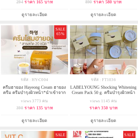
294
ราคา 165 บาท
890
ราคา 580 บาท
รอย จุดด่างดำต่างๆ
ดูรายละเอียด
ดูรายละเอียด
SALE
65%
รหัส : HY-C004
รหัส : FT1036
ครีมฮายอง Hayeong Cream ฮายอง
LABELYOUNG Shocking Whitening
ครีม ครีมบำรุงผิวหน้า*นำเข้าจาก
Cream Pack 50 g. ครีมบำรุงผิวหน้า
เกาหลี* ของแท้100% ครีมโสม
ให้ขาว เรียบเนียน กระจ่างใส มีส่วน
views 3773 คน
views 1145 คน
เกาหลี สารสกัด 9 ชนิด
ผสมที่เป็นมิตรกับผิวเพื่อปลอบ
390
ราคา 135 บาท
ราคา 350 บาท
ประโลมปกป้องและให้ความชุ่มชื้น
แก่ผิวแห้งที่มีสีผิวหมองคล้ำ การ
บำรุงสูงอุดมด้วยอนุภาคขนาดเล็ก
ดูรายละเอียด
ดูรายละเอียด
เพื่อช่วยปรับปรุงริ้วรอยและปัญหาผิว
โ
SALE
SALE