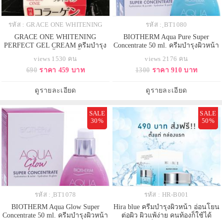
รหัส : GRACE ONE WHITENING
รหัส : ฺBT1080
GRACE ONE WHITENING
BIOTHERM Aqua Pure Super
PERFECT GEL CREAM ครีมบำรุง
Concentrate 50 ml. ครีมบำรุงผิวหน้า
ผิวหน้าอายุ50ปีขึ้นไปลดริ้วรอย ฝ้า
สำหรับคนผิวหน้ามัน ช่วยควบคุม
views 1530 คน
views 2176 คน
กระจุดด่างดำ และลดความหมอง
ความมัน อันเป็นสาเหตุของการเกิด
690
ราคา 459 บาท
1300
ราคา 910 บาท
คล้ำ
สิว ด้วยส่วนผสมของซาลิไซลิก แอ
ซิด อ่อนโยนต่อผิว เนื้อครีมบางเบา
ไม่มันวาว
ดูรายละเอียด
ดูรายละเอียด
SALE
SALE
30%
50%
รหัส : ฺBT1078
รหัส : HR-B001
BIOTHERM Aqua Glow Super
Hira blue ครีมบำรุงผิวหน้า อ่อนโยน
Concentrate 50 ml. ครีมบำรุงผิวหน้า
ต่อผิว ผิวแพ้ง่าย คนท้องก็ใช้ได้