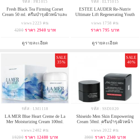
รหัส : FR1015
รหัส : ELT1015
Fresh Black Tea Firming Corset
ESTEE LAUDER Re-Nutriv
Cream 50 ml. ครีมบำรุงผิวหน้าและ
Ultimate Lift Regenerating Youth
ลำคอให้คงความเนียนนุ่มชุ่มชื่น
Creme ขนาดทดลอง 15ml. ครีม
views 2223 คน
views 1758 คน
กระชับ ไร้ริ้วรอยแห่งวัย ด้วยส่วน
บำรุงผิวหน้าสูตรใหม่ที่มอบผิวที่แลดู
4200
ราคา 2940 บาท
ราคา 795 บาท
ผสมของชาดำเข้มข้น ที่อุดมด้วย
อ่อนเยาว์ ผิวดูสุขภาพดีขึ้น มอบผิวที่
สารต้านอนุมูลอิสระ พร้อมด้วยโกจิ
แลดูกระชับขึ้นอย่างเห็นได้ชัด ช่วย
เบอรี่ ที่ช่วยกระตุ้นการผลิตคอลลา
รับมือกับสัญญาณความร่วงโรยผิว
ดูรายละเอียด
ดูรายละเอียด
เจนและอีลาสติน
ให้ผิวได้รับการบำรุงและช
SALE
SALE
35%
40%
รหัส : LM1118
รหัส : SSD1020
LA MER Blue Heart Creme de La
Shiseido Men Skin Empowering
Mer Moisturizing Cream 100ml.
Cream 50ml. ครีมบำรุงผิวหน้า
Limited Edition ครีมบำรุงผิวหน้า
สำหรับผู้ชาย เพื่อผิวขาวกระจ่างใส
views 2482 คน
views 2022 คน
ต้นกำเนิดที่มาจากท้องทะเลอันเป็น
พร้อมลดเลือนและปกป้องการเกิดริ้ว
19200
ราคา 12480 บาท
3900
ราคา 2340 บาท
ตำนาน ฟื้นบำรุงผิว ผิวรู้สึกกระชับ
รอยแห่งวัย ฟื้นฟูผิวจากความเหนื่อย