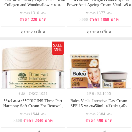
Collagen and Woodmallow ขนาด
Power Anti-Ageing Cream 50ml. ครีม
ทดลอง 4 ml. ครีมบำรุงผิวหน้ายาม
บำรุงผิวหน้า ปรับสูตรใหม่เข้มข้น
views 1310 คน
views 1377 คน
ค่ำคืนสูตรพฤกษาวู้ดมาโลว์ที่ผสาน
กว่าขึ้น ยกระดับประสิทธิภาพ คลาย
ราคา 220 บาท
3000
ราคา 1860 บาท
ลงตัวกับคอลลาเจนธรรมชาติ ช่วย
กังวลกับริ้วรอย เตรียมพร้อมเพื่อเผย
ชะลอริ้วรอยแรกเริ่มให้ผิวดูกระชับ
ผิวใหม่ได้ ทุกวัน ด้วยอานุภาพล้ำค่า
ช่วยผ่อนคลายผิวจากความเหนื่อยล้า
จากเปลือกไม้ของต้นแอโนเกซิส
ดูรายละเอียด
ดูรายละเอียด
ยามกลางวัน ให้ผิวหน้าชุ่มชื่น
(Anogeissus Bark Extract
SALE
35%
รหัส : ORG11051
รหัส : BL1005
**พร้อมส่ง**ORIGINS Three Part
Balea Vital+ Intensive Day Cream
Harmony Soft Cream For Renewal,
SFF 15 ขนาด50ml. ครีมบำรุงผิว
Repair & Radiance 50ml. ครีมบำรุง
หน้าสำหรับตอนกลางวัน สำหรับอายุ
views 1544 คน
views 2384 คน
ผิวหน้าที่ให้ความชุ่มชื้นเข้มข้น เนื้อ
50 ปีขึ้นไป พร้อมค่าปกป้องแสงแดด
3600
ราคา 2340 บาท
ราคา 590 บาท
สัมผัสบางเบา ด้วยเทคโนโลยี micro
SPF15 อุดมไปด้วยสารสกัดจากรอยัล
oil ที่มีส่วนผสมเชียร์บัตเตอร์ และ
เยลลี (นมผึ้ง), Vitamin B3 และ
วิตามินอี ผสานกับสารสกัดจากหัว
แคลเซียม ที่ช่วยเพิ่มการทำงานของ