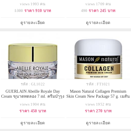
กระจ่างใส ให้ดูโกลว ผ่านการ
มั่นใจ 100%
views 1993 คน
views 1709 คน
ทดสอบแล้วว่าทำให้ผิวดูเรียบเนียน
1300
ราคา 910 บาท
490
ราคา 245 บาท
สม่ำเสมอขึ้น และเปล่งปลั่งในทันที
เนื้อครีมบางเบา ซึมสู่ผิวอย่าง
รวดเร็ว ผิวรู้สึกสดชื่น และนุ่มนวล
ดูรายละเอียด
ดูรายละเอียด
รหัส : GL1022
รหัส : FT1021
GUERLAIN Abeille Royale Day
Mason Natural Collagen Premium
Cream ขนาดทดลอง 7 ml. ครีมบำรุง
Skin Cream New Package 57 g. เมสัน
ผิวหน้าล้ำลึกสำหรับกล่างวันเข้าฟื้น
คอลลาเจนครีม แพคเกจใหม่ล่าสุด
views 1904 คน
views 1952 คน
บำรุงผิวให้มีความกระจ่างใส ลด
นำเข้าจากอเมริกา ครีมบำรุงผิวหน้า
ราคา 450 บาท
ราคา 270 บาท
เลือนริ้วรอย ช่วยให้ผิวกระชับขึ้น
สุดฮิตของอเมริกา เนื้อครีมเป็นคอล
อย่างสังเกตเห็นได้กลิ่นหอมหวาน
ลาเจนบริสุทธิ์ 100% ใช้แล้วหน้า
ละมุนจากน้ำผึ้ง ผสานกับกลิ่นดอกไม้
ใส,หน้าเด้ง,ต่อต้านริ้วรอยให้ความ
ดูรายละเอียด
ดูรายละเอียด
หอม และสมุนไพรสดด้วยเนื
ชุ่มชื่นบนใบหน้าอ