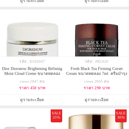
ดูรายละเอียด
ดูรายละเอียด
ลิลลี่ (Tazetta Lily
เซลล์ผิวตามธรรมชาติให้ค
รหัส : D102007
รหัส : FR1020
Dior Diorsnow Brightening Refining
Fresh Black Tea Firming Corset
Moist Cloud Creme ขนาดทดลอง
Cream ขนาดทดลอง 7ml. ครีมบำรุง
15ml. ครีมบำรุงผิวหน้าเพื่อผิว
ผิวหน้าและลำคอให้คงความเนียน
views 2847 คน
views 2065 คน
กระจ่างใส เนื้อสัมผัสบางเบาราวไร้
นุ่มชุ่มชื่น กระชับ ไร้ริ้วรอยแห่งวัย
ราคา 450 บาท
ราคา 290 บาท
น้ำหนัก ซึมซาบเร็ว มอบความชุ่ม
ด้วยส่วนผสมของชาดำเข้มข้น ที่
ชื่นให้ผิวอย่างล้ำลึก ปรับสมดุลให้ผิว
อุดมด้วยสารต้านอนุมูลอิสระ พร้อม
สว่าง สดใส จุดด่างดำ และ ปัญหาสี
ด้วยโกจิเบอรี่ ที่ช่วยกระตุ้นการผลิต
ดูรายละเอียด
ดูรายละเอียด
ผิวจางลง ล
คอลลาเจนและอีลาส
SALE
SALE
33%
30%