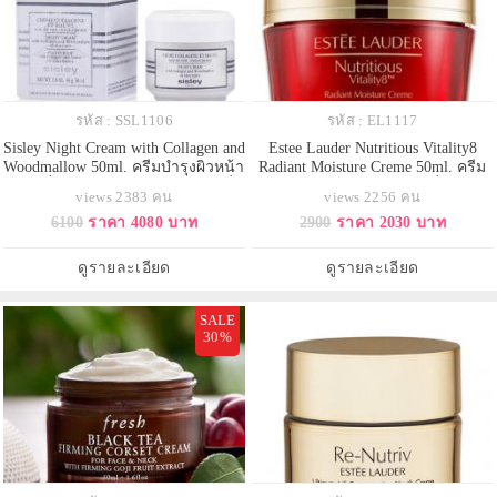
รหัส : SSL1106
รหัส : EL1117
Sisley Night Cream with Collagen and
Estee Lauder Nutritious Vitality8
Woodmallow 50ml. ครีมบำรุงผิวหน้า
Radiant Moisture Creme 50ml. ครีม
ยามค่ำคืนสูตรพฤกษาวู้ดมาโลว์ที่
บำรุงผิวหน้ามอบความชุ่มชื่นให้ผิว
views 2383 คน
views 2256 คน
ผสานลงตัวกับคอลลาเจนธรรมชาติ
ได้อย่างล้ำลึก โดยไม่ทิ้งความมัน
6100
ราคา 4080 บาท
2900
ราคา 2030 บาท
ช่วยชะลอริ้วรอยแรกเริ่มให้ผิวดู
หรือความเหนียวเหนอะหนะ ให้ผิว
กระชับ ช่วยผ่อนคลายผิวจากความ
รู้สึกสบาย เผยผิวที่เนียน ใส อิ่มเอิบ
เหนื่อยล้ายามกลางวัน ให้ผิวหน้าชุ่ม
สุขภาพดี เสริมผิวให้ดียิ่งขึ้นด้วย
ดูรายละเอียด
ดูรายละเอียด
ชื่น และช่วยลดเลือ
Anti-Oxi
SALE
30%