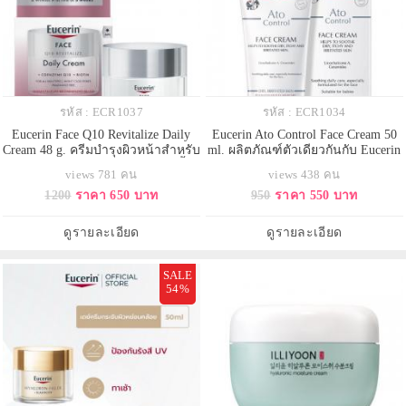
รหัส : ECR1037
รหัส : ECR1034
Eucerin Face Q10 Revitalize Daily
Eucerin Ato Control Face Cream 50
Cream 48 g. ครีมบำรุงผิวหน้าสำหรับ
ml. ผลิตภัณฑ์ตัวเดียวกันกับ Eucerin
ใช้กลางวันสูตรเข้มข้น ต่อต้านริ้ว
Omega Soothing ครีมบำรุงผิวหน้า
views 781 คน
views 438 คน
รอยและรอยเหี่ยวย่นในเวลาเพียง 5
และผิวกายสำหรับผิวแห้ง แดง คัน มี
1200
ราคา 650 บาท
950
ราคา 550 บาท
สัปดาห์ สำหรับผิวแพ้ง่าย สูตรใหม่
แนวโน้มผื่นภูมิแพ้ ปรนนิบัติผิวทุกวัน
กับส่วนผสมหลัก โคคิวเท็น
ด้วยสูตรพิเศษ Licochalcone A และ
Coenzyme Q10 และไบโอติน Biotin
Ceramides สำหรับผิวหน้าที่เป็นโรค
ดูรายละเอียด
ดูรายละเอียด
เพิ่มความชุ่มชื้นนี้จะช่วยลดเลือน
ผิวหนังภูมิแพ้ ดูแ
SALE
54%