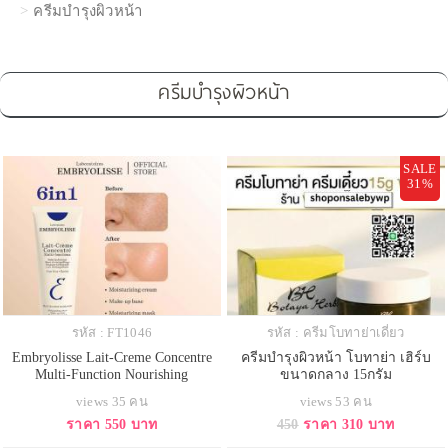
ครีมบำรุงผิวหน้า
ครีมบำรุงผิวหน้า
SALE
31%
รหัส : FT1046
รหัส : ครีมโบทาย่าเดี่ยว
Embryolisse Lait-Creme Concentre
ครีมบำรุงผิวหน้า โบทาย่า เฮิร์บ
Multi-Function Nourishing
ขนาดกลาง 15กรัม
Moisturizer 75ml. ครีมบำรุงผิวหน้า
views 35 คน
views 53 คน
และผิวกายจากฝรั่งเศส มีส่วนผสมที่
ราคา 550 บาท
450
ราคา 310 บาท
ช่วยดูแลปัญหาผิวได้ในขั้นตอนเดียว
ด้วยคุณสมบัติ 6in1 คือ สามารถใช้