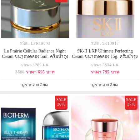
รหัส : LPR10003
รหัส : SK10017
La Prairie Cellular Radiance Night
SK-II LXP Ultimate Perfecting
Cream ขนาดทดลอง 5ml. ครีมบำรุง
Cream ขนาดทดลอง 15g. ครีมบำรุง
ผิวหน้า เนื้อครีมบางเบาไม่เหนียว
ผิวหน้าระดับ พรีเมี่ยม รวมคุณ
views 3289 คน
views 2634 คน
เหนอะหนะ สำหรับผิวที่ต้องการ การ
ประโยชน์ที่ครบถ้วนไว้ในกระปุก
3500
ราคา 695 บาท
ราคา 795 บาท
ฟื้นฟูอย่างรวดเร็ว ไม่เพียงแต่ลด
เดียว ตั้งแต่การช่วยลดเลือนริ้วรอย
เลือนริ้วรอยในทุกระดับบนผิวหน้า
ร่องลึกต่างๆให้ตื้นขึ้น ให้ผิวมีความ
ยังช่วยให้ผิวสวยกระจ่างใส เพียง 1
ยืดหยุ่นดังผิวแรกแย้ม คืนความอ่อน
ดูรายละเอียด
ดูรายละเอียด
สัปดาห์คุณจะรู้ถึ
เยาว์ให้แก่ผิว ช่ว
SALE
SALE
30%
17%