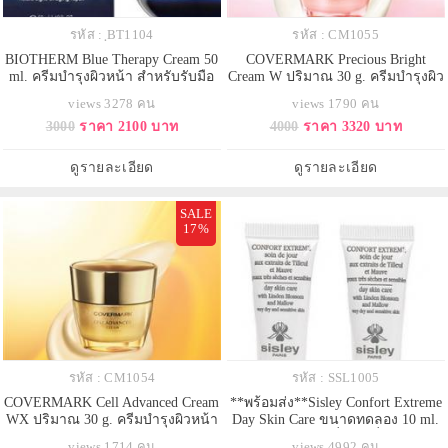
รหัส : ฺBT1104
รหัส : CM1055
BIOTHERM Blue Therapy Cream 50
COVERMARK Precious Bright
ml. ครีมบำรุงผิวหน้า สำหรับรับมือ
Cream W ปริมาณ 30 g. ครีมบำรุงผิว
การสูญเสียความกระชับ ความหมอง
หน้า ช่วยคงความกระจ่างใส ทำให้
views 3278 คน
views 1790 คน
คล้ำ และริ้วรอย เสริมคุณค่าด้วย
ผิวชุ่มชื้น มีความกระชับ แลดูมี
3000
ราคา 2100 บาท
4000
ราคา 3320 บาท
ส่วนผสมลับของ Blue Therapy ที่สกัด
สุขภาพดี เนื้อครีมเนียนนุ่ม ซึมซาบ
จากสิ่งมีชีวิตใต้น้ำ นักชีววิทยาของ
เข้าสู่ผิวได้ง่าย ช่วยฟื้นฟูผิวที่เหนื่อย
ไบโอเธิร์มสร้างสรรค์ผลิตภัณฑ์
ล้า สร้างผิวกระจ่างใสและดูสุขภาพ
ดูรายละเอียด
ดูรายละเอียด
มหัศจรรย์สูตรใหม่ สำห
ดี ปราศจากความห
SALE
17%
รหัส : CM1054
รหัส : SSL1005
COVERMARK Cell Advanced Cream
**พร้อมส่ง**Sisley Confort Extreme
WX ปริมาณ 30 g. ครีมบำรุงผิวหน้า
Day Skin Care ขนาดทดลอง 10 ml.
ให้ผิวกระชับกระจ่างใส ช่วยรักษา
ครีมบำรุงผิวหน้าที่ช่วยเพิ่มความชุ่ม
views 1714 คน
views 4992 คน