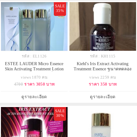
SALE
35%
รหัส : EL1126
รหัส : KH1115
ESTEE LAUDER Micro Essence
Kiehl's Iris Extract Activating
Skin Activating Treatment Lotion
Treatment Essence ขนาดทดลอง
200ml. เอสเซนส์ในรูปโลชั่น ช่วย
40ml. เอสเซ้นส์สูตรล้ำสมัย ซึมซาบ
views 1870 คน
views 2259 คน
เสริมพื้นฐานที่ดีให้ผิว ดูมีสุขภาพดี
สู่ผิวอย่างรวดเร็วและล้ำลึก ที่นำพลัง
4700
ราคา 3050 บาท
ราคา 350 บาท
ปลุกให้ผิวดูเปล่งประกาย แลดูอ่อน
บำรุงของสารสกัดจากรากไอริ
เยาว์ เผยความเปล่งประกายดุจ
สฟลอเรนตินา 1 สัปดาห์ของผิวที่ดู
นางฟ้า
เปล่งปลั่งขึ้น เพื่อผิวที่ดูสมบูรณ์แบบ
ดูรายละเอียด
ดูรายละเอียด
เพียงข้ามคืน
SALE
30%