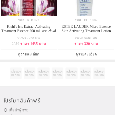
รหัส : KH1023
รหัส : ELT1007
Kiehl's Iris Extract Activating
ESTEE LAUDER Micro Essence
Treatment Essence 200 ml. เอสเซ้นส์
Skin Activating Treatment Lotion
สูตรล้ำสมัย ซึมซาบสู่ผิวอย่าง
ขนาดทดลอง 30 ml. ใหม่ล่าสุด
views 2768 คน
views 5481 คน
รวดเร็วและล้ำลึก ที่นำพลังบำรุง
สัมผัสอานุภาพอณูละเอียดผิวสวยใส
2050
ราคา 1435 บาท
ราคา 320 บาท
ของสารสกัดจากรากไอริสฟลอเรนติ
เปล่งประกาย ปลุกให้ผิวดูเปล่ง
นา (Iris Florentina Root Extract) 1
ประกาย แลดูอ่อนเยาว์ เผยความ
สัปดาห์ของผิวที่ดูเปล่งปลั่งขึ้น เพื่อ
เปล่งประกาย
ดูรายละเอียด
ดูรายละเอียด
ผิวที่ดู
โปรโมทสินค้าฟรี
เสื้อผ้าผู้ชาย