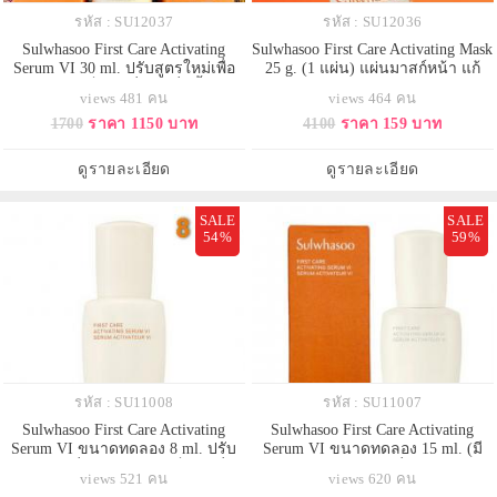
รหัส : SU12037
รหัส : SU12036
Sulwhasoo First Care Activating
Sulwhasoo First Care Activating Mask
Serum VI 30 ml. ปรับสูตรใหม่เพื่อ
25 g. (1 แผ่น) แผ่นมาสก์หน้า แก้
ผลลัพธ์ x 2 เป็นรุ่นที่ 6 เซรั่มขั้นตอน
ปัญหาผิวแบบเร่งด่วน ภายใน 15
views 481 คน
views 464 คน
แรกในการปรนนิบัติผิวฟื้นบำรุงและ
นาที สู่ผลลัพธ์ผิวเย็นสดชื่นได้ทันที
1700
ราคา 1150 บาท
4100
ราคา 159 บาท
ลดเลือนริ้วรอย ผสานสารสกัดจาก
เติมพลังและเสริมประสิทธิภาพของ
โสม Ginseng Technology ช่วยผลัด
สารบำรุงขั้นสูงให้ผิวเปล่งปลั่ง
เซลล์ผิวใหม่เสริมเกราะป้องกันผิวให้
ยืดหยุ่น แน่นกระชับ เปล่งประกาย
ดูรายละเอียด
ดูรายละเอียด
ดีขึ้นกว่าสูตรเด
SALE
SALE
54%
59%
รหัส : SU11008
รหัส : SU11007
Sulwhasoo First Care Activating
Sulwhasoo First Care Activating
Serum VI ขนาดทดลอง 8 ml. ปรับ
Serum VI ขนาดทดลอง 15 ml. (มี
สูตรใหม่เพื่อผลลัพธ์ x 2 เป็นรุ่นที่ 6
กล่อง) ปรับสูตรใหม่เพื่อผลลัพธ์ x 2
views 521 คน
views 620 คน
เซรั่มขั้นตอนแรกในการปรนนิบัติผิว
เป็นรุ่นที่ 6 เซรั่มขั้นตอนแรกในการ