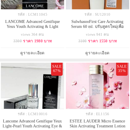
รหัส : LCM11045
รหัส : SU12010
LANCOME Advanced Genifique
SulwhasooFirst Care Activating
Yeux Youth Activating & Light
Serum 60 ml. ปรับสูตรใหม่เพื่อ
Infusing Eye Cream ไซส์จริง 15 ml.
ผลลัพธ์ x 2 เป็นรุ่นที่ 6 เซรั่มขั้นตอน
views 364 คน
views 941 คน
สูตรปรับปรุงใหม่ เข้มข้นขึ้น เพิ่ม
แรกในการปรนนิบัติผิวฟื้นบำรุงและ
3300
ราคา 1980 บาท
3100
ราคา 1550 บาท
ความชุ่มชื้นยาวนานถึง 24ชั่วโมง
ลดเลือนริ้วรอย ผสานสารสกัดจาก
ช่วยลดทั้งริ้วรอย ใต้ตาหมองคล้ำ ไม่
โสม Ginseng Technology ช่วยผลัด
สดใส ให้อิ่มเอิบราวกับได้นอนหลับ
เซลล์ผิวใหม่เสริมเกราะป้องกันผิวให้
ดูรายละเอียด
ดูรายละเอียด
พักผ่อนเต็มอิ่ม 8 ชม.! เลย
ดีขึ้นกว่าสูตรเด
SALE
SALE
67%
35%
รหัส : LCM10016
รหัส : EL1156
Lancome Advanced Genifique Yeux
ESTEE LAUDER Micro Essence
Light-Pearl Youth Activating Eye &
Skin Activating Treatment Lotion