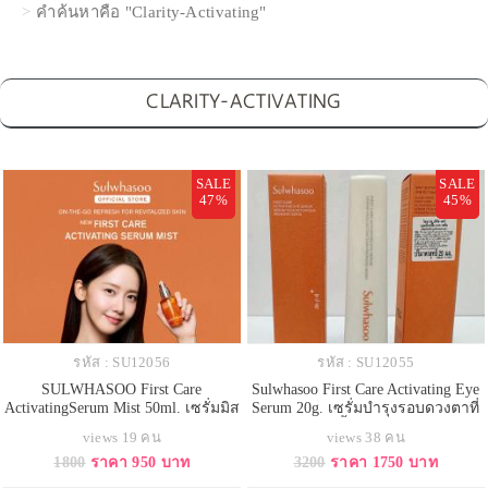
คำค้นหาคือ "Clarity-Activating"
CLARITY-ACTIVATING
SALE
SALE
47%
45%
รหัส : SU12056
รหัส : SU12055
SULWHASOO First Care
Sulwhasoo First Care Activating Eye
ActivatingSerum Mist 50ml. เซรั่มมิส
Serum 20g. เซรั่มบำรุงรอบดวงตาที่
ท์บำรุงผิวหน้าในรูปแบบสเปรย์
ช่วยลดเลือนริ้วรอย ลดอาการบวม
views 19 คน
views 38 คน
ละอองละเอียดสูตรบางเบา เสริม
และลดความหมองคล้ำด้วยพลังสาร
1800
ราคา 950 บาท
3200
ราคา 1750 บาท
ความแข็งแรงให้ปราการผิว เติมเต็ม
สกัดจากโสม มาพร้อมหัวนวดเซรามิ
ร่องผิวให้ดูอวบอิ่ม อิ่มฟู นุ่มเด้ง และ
กที่ให้ความเย็นสดชื่นทันที