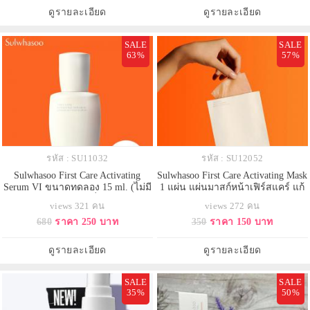
ช่วยเพิ่มวอลลุ่มให้ใบหน้าดูมีมิติ
ดูรายละเอียด
ดูรายละเอียด
สวยงาม นุ่มนวล เปล่งประกายดูมีออ
ร่ากระ
SALE
SALE
63%
57%
รหัส : SU11032
รหัส : SU12052
Sulwhasoo First Care Activating
Sulwhasoo First Care Activating Mask
Serum VI ขนาดทดลอง 15 ml. (ไม่มี
1 แผ่น แผ่นมาสก์หน้าเฟิร์สแคร์ แก้
กล่อง) ปรับสูตรใหม่เพื่อผลลัพธ์ x 2
ปัญหาผิวแบบเร่งด่วน ภายใน 15
views 321 คน
views 272 คน
เป็นรุ่นที่ 6 เซรั่มขั้นตอนแรกในการ
นาที มีส่วนผสมหลักของเซรั่ม First
680
ราคา 250 บาท
350
ราคา 150 บาท
ปรนนิบัติผิวฟื้นบำรุงและลดเลือนริ้ว
Care Activating Serum VI เข้มข้น
รอย ผสานสารสกัดจากโสม Ginseng
สูตรใหม่ สู่ผลลัพธ์ผิวเย็นสดชื่นได้
Technology ช่วยผลัดเซลล์ผิวใหม่
ทันที ช่วยฟื้นฟู เติมความชุ่มชื้นสู่ผิว
ดูรายละเอียด
ดูรายละเอียด
เสริมเกราะป้องกันผิวให้ด
ได้ผิวแน่นกระ
SALE
SALE
35%
50%