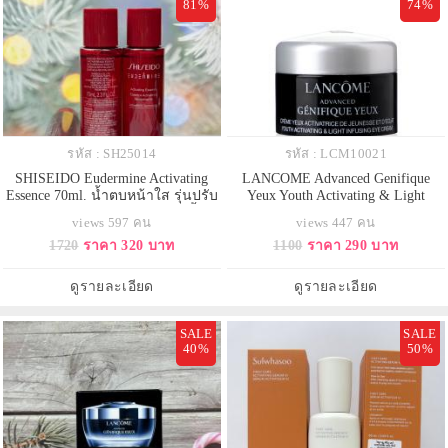
81%
74%
รหัส : SH25014
รหัส : LCM10021
SHISEIDO Eudermine Activating
LANCOME Advanced Genifique
Essence 70ml. น้ำตบหน้าใส รุ่นปรับ
Yeux Youth Activating & Light
สูตรใหม่เข้มข้นกว่าเดิม ช่วยฟื้น
Infusing Eye Cream ขนาดทดลอง 5
views 597 คน
views 447 คน
บำรุงผิวอย่างล้ำลึก และผลัดเซลล์ผิว
ml. สูตรปรับปรุงใหม่ เข้มข้นขึ้น
1720
ราคา 320 บาท
1100
ราคา 290 บาท
อย่างอ่อนโยน เพื่อผลลัพธ์ผิวนุ่ม ชุ่ม
เพิ่มความชุ่มชื้นยาวนานถึง
ชื้น แลดูเปล่งปลั่งใน 4 สัปดาห์
24ชั่วโมง ช่วยลดทั้งริ้วรอย ใต้ตา
หมองคล้ำ ไม่สดใส ให้อิ่มเอิบราวกับ
ดูรายละเอียด
ดูรายละเอียด
ได้นอนหลับพักผ่อนเต็มอิ่ม 8 ชม.!
เลย
SALE
SALE
40%
50%