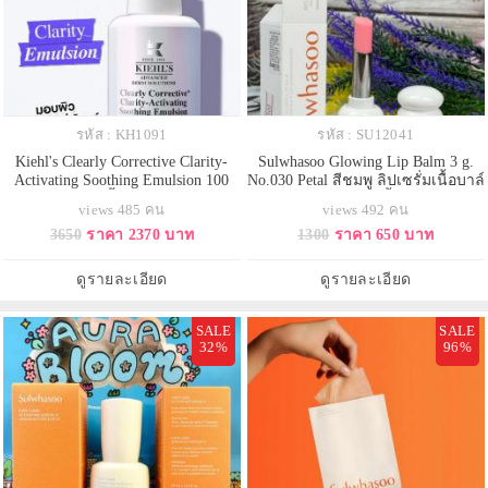
รหัส : KH1091
รหัส : SU12041
Kiehl's Clearly Corrective Clarity-
Sulwhasoo Glowing Lip Balm 3 g.
Activating Soothing Emulsion 100
No.030 Petal สีชมพู ลิปเซรั่มเนื้อบาล์
ml. กู้ผิวหมองคลํ้า เผยผิวกระจ่างใส
ม บำรุงและลดเลือนริ้วรอยริมฝีปาก
views 485 คน
views 492 คน
ฉ่ำโกลว์ขั้นสุด ด้วยอิมัลชั่นเนื้อ
มอบความกระจ่างใส & เติมเต็มให้
3650
ราคา 2370 บาท
1300
ราคา 650 บาท
บางเบาใหม่ล่าสุด ผสาน 3 สารต้าน
ริมฝีปากอวบอิ่ม คงความชุ่มชื้น
อนุมูลอิสระประสิทภาพสูง ตัดวงจร
ยาวนาน 24 ชม. พร้อมด้วยส่วนผสม
การเกิดผิวหมองคลํ้า อ่อนโยนต่อผิว
บำรุงช่วยต่อต้านริ้วรอยจากส่วน
ดูรายละเอียด
ดูรายละเอียด
ช่วยปลอบประโลมผิว
ผสมใน First Care Activating
SALE
SALE
32%
96%