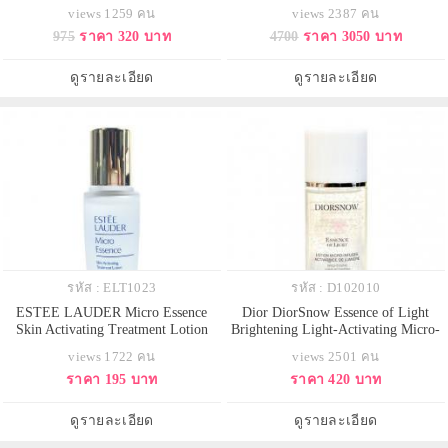
Lash Concentrate ขนาดทดลอง 5ml.
With Sakura Ferment 200 ml. เอส
views 1259 คน
views 2387 คน
เซรั่มฟื้นบำรุงรอบดวงตา ลดถุงใต้
เซนส์-อิน-โลชั่น สูตรบางเบาสดชื่น
975
ราคา 320 บาท
4700
ราคา 3050 บาท
ตา และรอยคล้ำ พร้อมเสริมความ
ที่ตรงเข้าปรนนิบัติผิวอย่างล้ำลึก
แข็งแรงให้ขนตาถึง 2 เท่า ยาวงอน
ช่วยส่งเสริมระดับความชุ่มชื่นให้ผิว
งามหนาขึ้น ลดการขาดหลุดร่วง
ดีขึ้น และเผยผิวที่ดูเปล่งประกาย นุ่ม
ดูรายละเอียด
ดูรายละเอียด
เพิ่มความชุ่มชื่นให้ขนตา
นวลและเปล่งปล
รหัส : ELT1023
รหัส : D102010
ESTEE LAUDER Micro Essence
Dior DiorSnow Essence of Light
Skin Activating Treatment Lotion
Brightening Light-Activating Micro-
ขนาดทดลอง 15 ml. ใหม่ล่าสุด
Infused Lotion ขนาดทดลอง 50 ml.
views 1722 คน
views 2501 คน
สัมผัสอานุภาพอณูละเอียดผิวสวยใส
โลชั่นเนื้อเจลที่มีส่วนผสมของ
ราคา 195 บาท
ราคา 420 บาท
เปล่งประกาย ปลุกให้ผิวดูเปล่ง
ไมโครแคปซูล ช่วยให้ผิวสดชื่น นุ่ม
ประกาย แลดูอ่อนเยาว์ เผยความ
นวล กระจ่างใส ช่วยลดจุดด่างดำ
เปล่งประกาย
พร้อมให้ความเปล่งปลั่งสู่ผิว มีความ
ดูรายละเอียด
ดูรายละเอียด
ออร่าจากภา