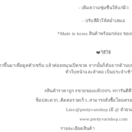
- เติมความชุ่มชื่นให้แก่ผิว
- ปรับสีผิวให้สม่ำเสมอ
*Made in korea สินค้าพร้อมกล่อง ขอ
❤️วิธีใช้
ขาวขึ้นมาเพื่อดูดตัวเซรั่ม แล้วค่อยหมุนเปิดขวด จากนั้นก็ดันจากด้
ทั่วใบหน้าและลำคอ เป็นประจำเช้า
#สินค้าราคาถูก #ขายของแท้100% #การันตีค
ช็อปสะดวก..ติดต่อรวดเร็ว..สามารถสั่งซื้อโดยตร
Line:@prettyvarishop (มี @ ด้วย
www.prettyvarishop.com