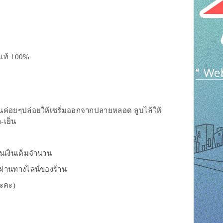
งแท้ 100%
านบนค่อยๆปล่อยให้เซรั่มออกจากปลายหลอด ลูบไล้ให้
-เย็น
ืนเงินเต็มจำนวน
งผ่านทางไลน์ของร้าน
นะคะ)