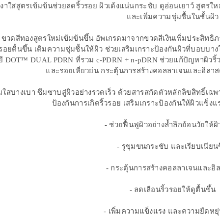
วเงาใสสูตรเข้มข้นช่วยลดริ้วรอย ผิวเด้งแน่นกระชับ ดูอ่อนเยาว์ สูต
และเพิ่มความชุ่มชื้นในชั้นผิว
ขวดสีทองสูตรใหม่เข้มข้นขึ้น อัพเกรดมาจากขวดสีเงินเพิ่มประสิทธิภา
วรอยตื้นขึ้น เติมความชุ่มชื้นให้ผิว ช่วยเสริมเกราะป้องกันผิวที่บอบบ
ี DOT™ DUAL PDRN ที่รวม c-PDRN + n-pDRN ช่วยแก้ปัญหาผิวริ้ว
และรอยเหี่ยวย่น กระตุ้นการสร้างคอลลาเจนและอิลาสติน
รั่มใสบางเบา ซึมซาบสู่ผิวอย่างรวดเร็ว ด้วยสารสกัดตัวหลักลิขสิทธิ
ป้องกันการเกิดริ้วรอย เสริมเกราะป้องกันให้ผิวแข็
- ช่วยฟื้นฟูผิวอย่างล้ำลึกย้อนวัยให้ผ
- รูขุมขนกระชับ และเรียบเนียนข
- กระตุ้นการสร้างคอลลาเจนและอิ
- ลดเลือนริ้วรอยให้ดูตื้นขึ้น
- เพิ่มความแข็งแรง และความยืดหยุ่