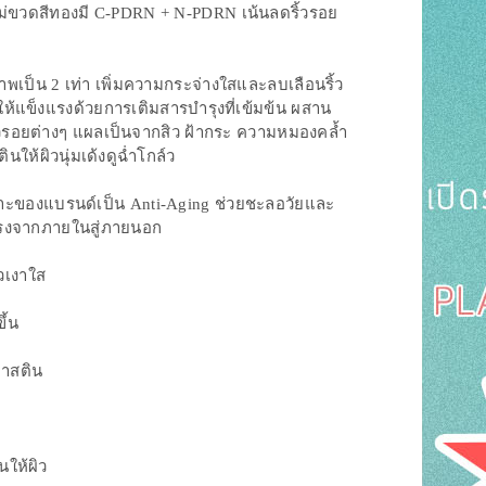
รใหม่ขวดสีทองมี C-PDRN + N-PDRN เน้นลดริ้วรอย
พเป็น 2 เท่า เพิ่มความกระจ่างใสและลบเลือนริ้ว
างให้แข็งแรงด้วยการเติมสารบำรุงที่เข้มข้น ผสาน
รอยต่างๆ แผลเป็นจากสิว ฝ้ากระ ความหมองคล้ำ
ให้ผิวนุ่มเด้งดูฉ่ำโกล์ว
์เฉพาะของแบรนด์เป็น Anti-Aging ช่วยชะลอวัยและ
งแรงจากภายในสู่ภายนอก
ิวเงาใส
ึ้น
ลาสติน
นให้ผิว