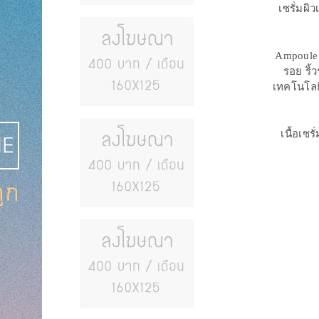
เซรั่มผิ
Ampoule 
รอย ริ้
เทคโนโลย
เนื้อเซ