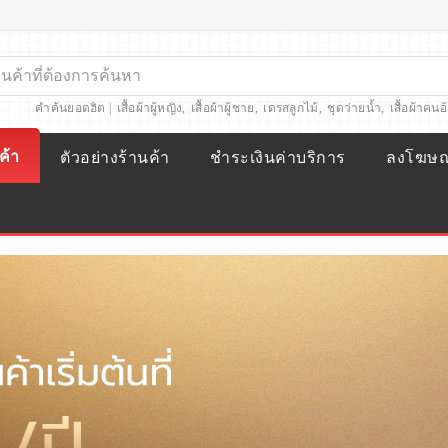
คำค้นยอดฮิต |
เสื้อผ้าผู้หญิง
,
เสื้อผ้าผู้ชาย
,
เดรสลูกไม้
,
ชุดว่ายน้ำ
,
เสื้อผ้าคนอ
ค้า
ตัวอย่างร้านค้า
ชำระเงินค่าบริการ
ลงโฆษ