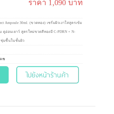
ราคา 1,090 บาท
fect Ampoule 30ml. (ขวดทอง) เซรั่มผิวเงาใสสูตรเข้ม
ับ ดูอ่อนเยาว์ สูตรใหม่ขวดสีทองมี C-PDRN + N-
่มชื้นในชั้นผิว
ตรเข
ไปยังหน้าร้านค้า